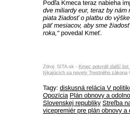
Podľa Kmeca teraz nabieha im
dve miliardy eur, teraz by nám 
piata žiadosť o platbu do výške
päť mesiacov, aby sme žiadosť 
roka,"
povedal Kmeť.
Zdroj: SITA.sk -
Kmec potvrdil ďalší lis
týkajúcich sa novely Trestného zákona
©
Tagy:
diskusná relácia V politik
Opozícia
Plán obnovy a odolno
Slovenskej republiky
Streľba n
vicepremiér pre plán obnovy a 