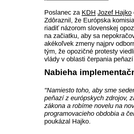
Poslanec za
KDH
Jozef Hajko
Zdôraznil, že Európska komisia
riadiť názorom slovenskej opoz
na začiatku, aby sa nepokračov
akékoľvek zmeny najprv odborne
tým, že opozičné protesty viedli
vlády v oblasti čerpania peňazí
Nabieha implementačn
"Namiesto toho, aby sme sedem
peňazí z európskych zdrojov, 
zákona a robíme novelu na nov
programovacieho obdobia a če
poukázal Hajko.