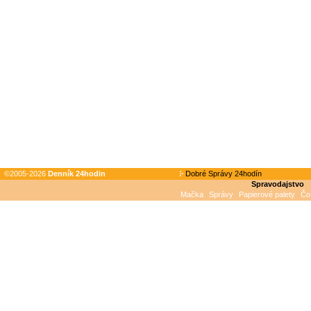
©2005-2026
Denník 24hodin
Dobré Správy 24hodín
Spravodajstvo
Mačka
Správy
Papierové palety
Čo 