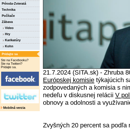
Príroda-Zvieratá
Technika
Počítače
Zábava
Video
Hry
Karikatúry
Kohn
Pridajte sa
Ste na Facebooku?
Ste na Twitteri?
Pridajte sa.
21.7.2024 (SITA.sk) - Zhruba 8
Európskej komisie
týkajúcich 
zodpovedaných a komisia s nimi
nedeľu v diskusnej relácii
V pol
obnovy a odolnosti a využívan
Mobilná verzia
Zvyšných 20 percent sa podľa