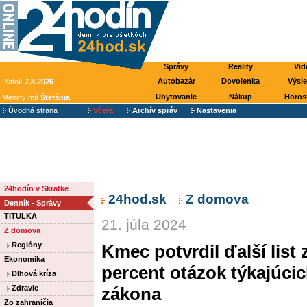
Správy
Reality
Vid
Autobazár
Dovolenka
Výsl
Piatok
7.8.2026
Ubytovanie
Nákup
Horos
Meniny má
Štefánia
Úvodná strana
Včera
Archív správ
Nastavenia
24hodín v Skratke
24hod.sk
Z domova
Denník - Správy
TITULKA
21. júla 2024
Z domova
Regióny
Kmec potvrdil ďalší list
Ekonomika
percent otázok týkajúci
Dlhová kríza
Zdravie
zákona
Zo zahraničia