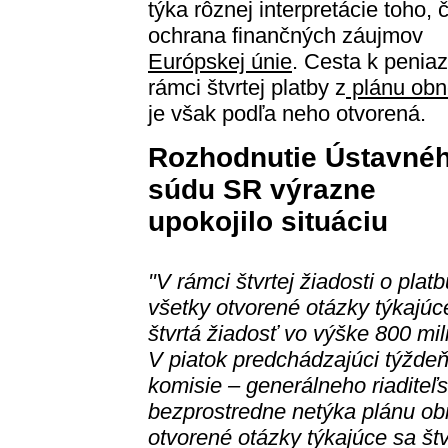
týka rôznej interpretácie toho, č
ochrana finančných záujmov
Európskej únie
. Cesta k penia
rámci štvrtej platby z
plánu obn
je však podľa neho otvorená.
Rozhodnutie Ústavné
súdu SR výrazne
upokojilo situáciu
"V rámci štvrtej žiadosti o plat
všetky otvorené otázky týkajúc
štvrtá žiadosť vo výške 800 mil
V piatok predchádzajúci týždeň
komisie – generálneho riaditeľs
bezprostredne netýka plánu obn
otvorené otázky týkajúce sa štvr