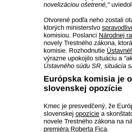
novelizáciou ošetrené,"
uviedo
Otvorené podľa neho zostali ot
ktorých ministerstvo
spravodliv
komisiou. Poslanci
Národnej r
novely Trestného zákona, ktor
komisie. Rozhodnutie
Ústavné
výrazne upokojilo situáciu a
"a
Ústavného súdu SR, situácia s
Európska komisia je 
slovenskej opozície
Kmec je presvedčený, že Euró
slovenskej
opozície
a skonštato
novele Trestného zákona na ná
premiéra
Roberta Fica
.