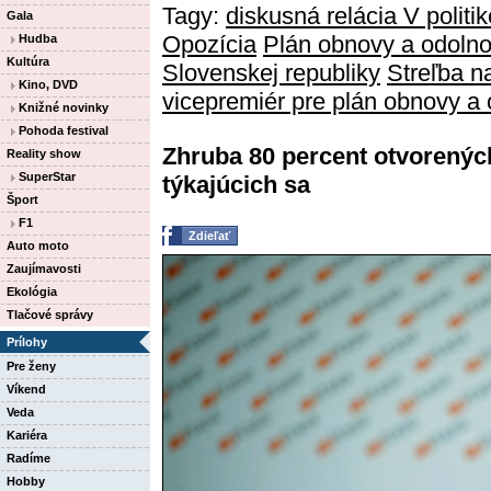
Tagy:
diskusná relácia V politik
Gala
Opozícia
Plán obnovy a odolno
Hudba
Kultúra
Slovenskej republiky
Streľba n
Kino, DVD
vicepremiér pre plán obnovy a 
Knižné novinky
Pohoda festival
Zhruba 80 percent otvorenýc
Reality show
SuperStar
týkajúcich sa
Šport
F1
Zdieľať
Auto moto
Zaujímavosti
Ekológia
Tlačové správy
Prílohy
Pre ženy
Víkend
Veda
Kariéra
Radíme
Hobby