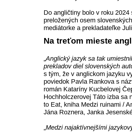
Do angličtiny bolo v roku 202
preložených osem slovenských k
mediátorke a prekladateľke Jul
Na treťom mieste angl
„
Anglický jazyk sa tak umiestni
prekladov diel slovenských auto
s tým, že v anglickom jazyku v
poviedok Pavla Rankova s náz
román Kataríny Kucbelovej Čep
Hochholczerovej Táto izba sa n
to Eat, kniha Medzi ruinami / A
Jána Roznera, Janka Jesenské
„
Medzi najaktívnejšími jazykov