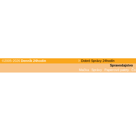
©2005-2026
Denník 24hodin
Dobré Správy 24hodín
Spravodajstvo
Mačka
Správy
Papierové palety
Čo 