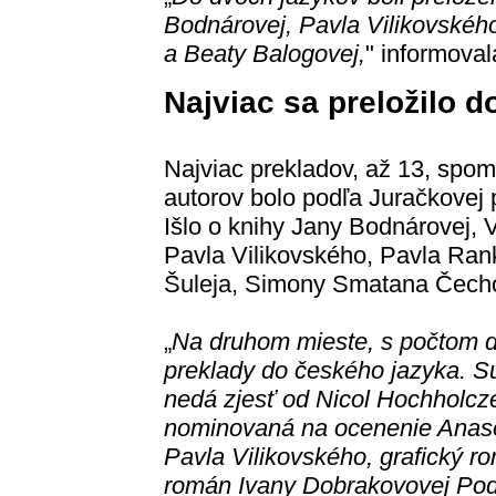
Bodnárovej, Pavla Vilikovského
a Beaty Balogovej,
" informova
Najviac sa preložilo 
Najviac prekladov, až 13, spo
autorov bolo podľa Juračkovej
Išlo o knihy Jany Bodnárovej, 
Pavla Vilikovského, Pavla Rank
Šuleja, Simony Smatana Čecho
„
Na druhom mieste, s počtom de
preklady do českého jazyka. Sú
nedá zjesť od Nicol Hochholcze
nominovaná na ocenenie Anasoft
Pavla Vilikovského, grafický r
román Ivany Dobrakovovej Pod