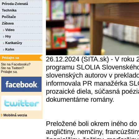
Príroda-Zvieratá
Technika
Počítače
Zábava
Video
Hry
Karikatúry
Kohn
26.12.2024 (SITA.sk) - V roku
Pridajte sa
Ste na Facebooku?
programu SLOLIA Slovenského l
Ste na Twitteri?
Pridajte sa.
slovenských autorov v preklado
informovala PR manažérka SLC
prozaické diela, súčasná poézia
dokumentárne romány.
Mobilná verzia
Preložené boli okrem iného do
angličtiny, nemčiny, francúzštin