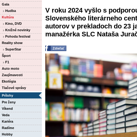
Gala
V roku 2024 vyšlo s podpor
Hudba
Slovenského literárneho cen
Kultúra
Kino, DVD
autorov v prekladoch do 23 j
Knižné novinky
manažérka SLC Nataša Juračk
Pohoda festival
Reality show
Zdieľať
SuperStar
Šport
F1
Auto moto
Zaujímavosti
Ekológia
Tlačové správy
Prílohy
Pre ženy
Víkend
Veda
Kariéra
Radíme
Hobby