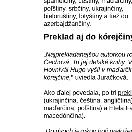
španielčiny, češtiny, maďarčiny
poľštiny, srbčiny, ukrajinčiny,
bieloruštiny, lotyštiny a tiež do
azerbajdžančiny.
Preklad aj do kórejčin
„
Najprekladanejšou autorkou 
Čechová. Tri jej detské knihy,
Hovnivál Hugo vyšli v maďarčine
kórejčine,
" uviedla Juračková.
Ako ďalej povedala, po tri
prek
(ukrajinčina, čeština, angličtin
maďarčina, poľština) a Etela F
macedónčina).
„
Do dvoch jazykov boli prelože