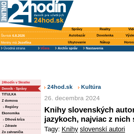
Správy
Reality
Vid
Autobazár
Dovolenka
Výsl
Štvrtok
6.8.2026
Ubytovanie
Nákup
Horos
Meniny má
Jozefína
Úvodná strana
Včera
Archív správ
Nastavenia
24hodín v Skratke
24hod.sk
Kultúra
Denník - Správy
TITULKA
26. decembra 2024
Z domova
Regióny
Knihy slovenských autoro
Ekonomika
jazykoch, najviac z nich
Dlhová kríza
Zdravie
Tagy:
Knihy
slovenskí autori
Zo zahraničia