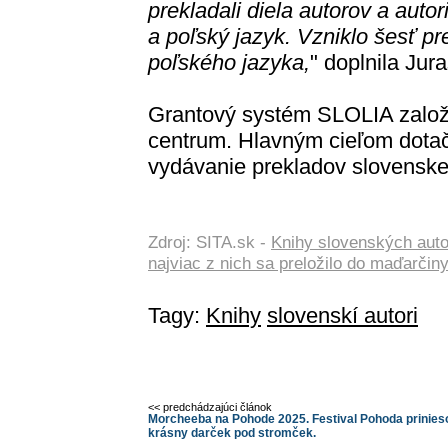
prekladali diela autorov a autor
a poľský jazyk. Vzniklo šesť p
poľského jazyka,
" doplnila Jur
Grantový systém SLOLIA založi
centrum. Hlavným cieľom dota
vydávanie prekladov slovenskej 
Zdroj: SITA.sk -
Knihy slovenských auto
najviac z nich sa preložilo do maďarčin
Tagy:
Knihy
slovenskí autori
<< predchádzajúci článok
Morcheeba na Pohode 2025. Festival Pohoda prinies
krásny darček pod stromček.