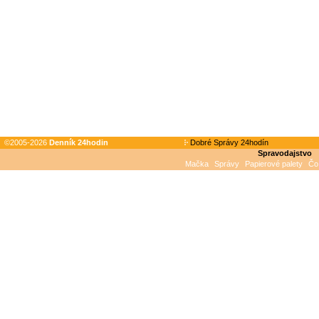
©2005-2026
Denník 24hodin
Dobré Správy 24hodín
Spravodajstvo
Mačka
Správy
Papierové palety
Čo 