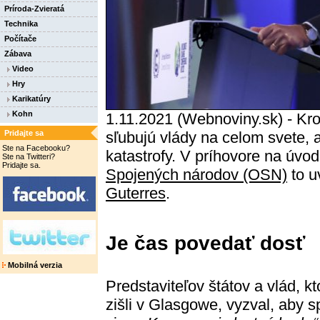
Príroda-Zvieratá
Technika
Počítače
Zábava
Video
Hry
Karikatúry
Kohn
1.11.2021 (Webnoviny.sk) - Krok
Pridajte sa
sľubujú vlády na celom svete, 
Ste na Facebooku?
katastrofy. V príhovore na úvo
Ste na Twitteri?
Pridajte sa.
Spojených národov (OSN)
to u
Guterres
.
Je čas povedať dosť
Mobilná verzia
Predstaviteľov štátov a vlád, kt
zišli v Glasgowe, vyzval, aby sp