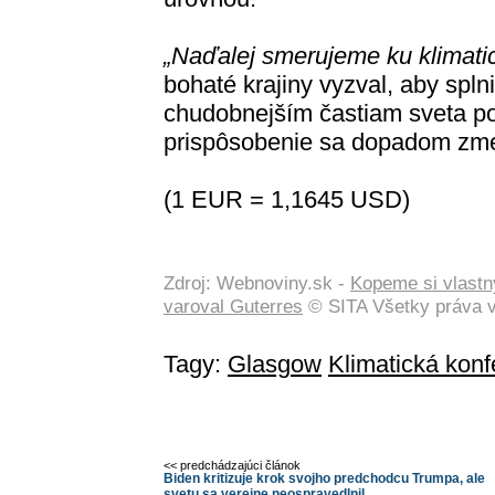
„Naďalej smerujeme ku klimatic
bohaté krajiny vyzval, aby spln
chudobnejším častiam sveta pos
prispôsobenie sa dopadom zme
(1 EUR = 1,1645 USD)
Zdroj: Webnoviny.sk -
Kopeme si vlastn
varoval Guterres
© SITA Všetky práva 
Tagy:
Glasgow
Klimatická kon
<< predchádzajúci článok
Biden kritizuje krok svojho predchodcu Trumpa, ale
svetu sa verejne neospravedlnil