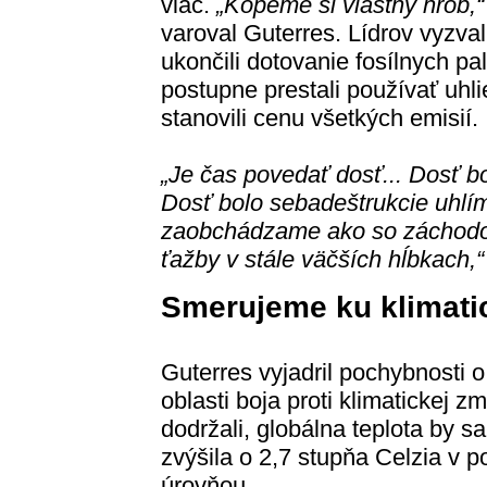
viac.
„Kopeme si vlastný hrob,“
varoval Guterres. Lídrov vyzval
ukončili dotovanie fosílnych pal
postupne prestali používať uhli
stanovili cenu všetkých emisií.
„Je čas povedať dosť... Dosť bo
Dosť bolo sebadeštrukcie uhlím
zaobchádzame ako so záchodom.
ťažby v stále väčších hĺbkach,“
Smerujeme ku klimatic
Guterres vyjadril pochybnosti 
oblasti boja proti klimatickej z
dodržali, globálna teplota by s
zvýšila o 2,7 stupňa Celzia v p
úrovňou.