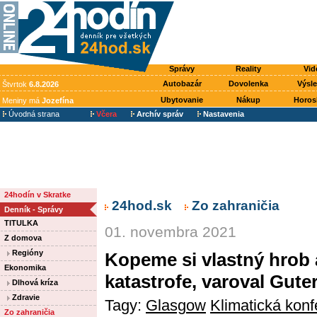
Správy
Reality
Vid
Autobazár
Dovolenka
Výsl
Štvrtok
6.8.2026
Ubytovanie
Nákup
Horos
Meniny má
Jozefína
Úvodná strana
Včera
Archív správ
Nastavenia
24hodín v Skratke
24hod.sk
Zo zahraničia
Denník - Správy
TITULKA
01. novembra 2021
Z domova
Regióny
Kopeme si vlastný hrob 
Ekonomika
katastrofe, varoval Gute
Dlhová kríza
Zdravie
Tagy:
Glasgow
Klimatická kon
Zo zahraničia