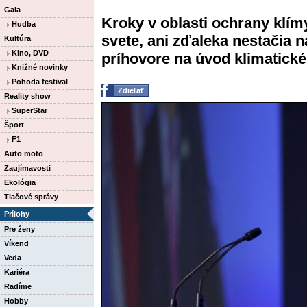
Gala
Kroky v oblasti ochrany klím
Hudba
svete, ani zďaleka nestačia n
Kultúra
Kino, DVD
príhovore na úvod klimatick
Knižné novinky
Pohoda festival
Zdieľať
Reality show
SuperStar
Šport
F1
Auto moto
Zaujímavosti
Ekológia
Tlačové správy
Prílohy
Pre ženy
Víkend
Veda
Kariéra
Radíme
Hobby