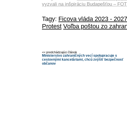
vyzvali na inšpiráciu Budapešťou – FO
Tagy:
Ficova vláda 2023 - 202
Protest
Voľba poštou zo zahran
<< predchádzajúci článok
Ministerstvo zahraničných vecí spolupracuje s
cestovnými kanceláriami, chcú zvýšiť bezpečnosť
občanov