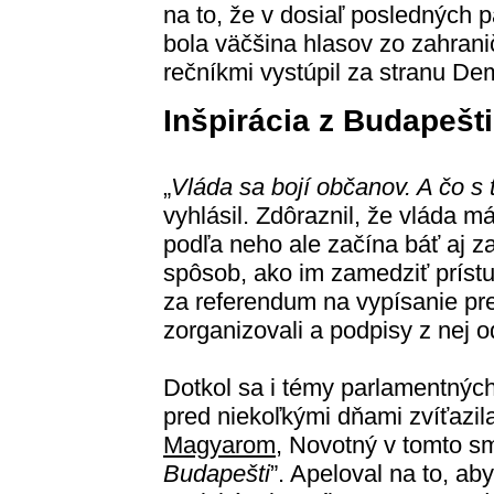
na to, že v dosiaľ posledných 
bola väčšina hlasov zo zahrani
rečníkmi vystúpil za stranu De
Inšpirácia z Budapešti
„
Vláda sa bojí občanov. A čo s 
vyhlásil. Zdôraznil, že vláda 
podľa neho ale začína báť aj 
spôsob, ako im zamedziť prístu
za referendum na vypísanie pr
zorganizovali a podpisy z nej o
Dotkol sa i témy parlamentnýc
pred niekoľkými dňami zvíťazil
Magyarom
, Novotný v tomto sm
Budapešti
”. Apeloval na to, ab