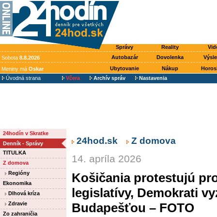
Správy
Reality
Vid
Autobazár
Dovolenka
Výsl
Sobota
8.8.2026
Ubytovanie
Nákup
Horos
Meniny má
Oskar
Úvodná strana
Včera
Archív správ
Nastavenia
24hodín v Skratke
24hod.sk
Z domova
Denník - Správy
TITULKA
14. apríla 2026
Z domova
Regióny
Košičania protestujú pr
Ekonomika
legislatívy, Demokrati vy
Dlhová kríza
Zdravie
Budapešťou – FOTO
Zo zahraničia