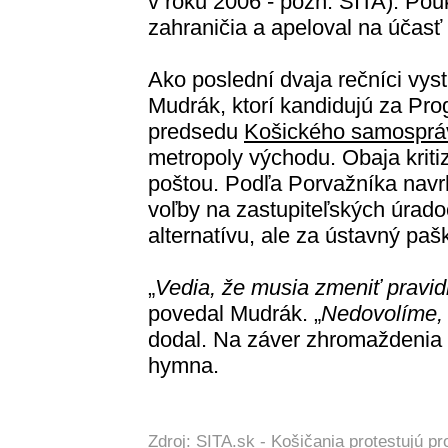
v roku 2006 - pozn. SITA). Pouk
zahraničia a apeloval na účas
Ako poslední dvaja rečníci vyst
Mudrák, ktorí kandidujú za Pr
predsedu
Košického samosprá
metropoly východu. Obaja krit
poštou. Podľa Porvažníka nav
voľby na zastupiteľských úrado
alternatívu, ale za ústavný pašk
„
Vedia, že musia zmeniť pravid
povedal Mudrák. „
Nedovolíme, a
dodal. Na záver zhromaždenia 
hymna.
Zdroj: SITA.sk -
Košičania protestujú pr