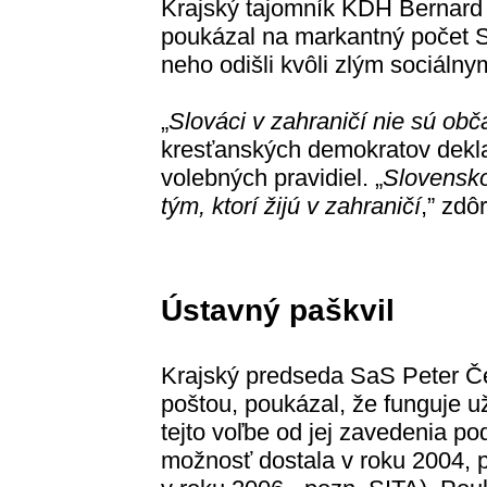
Krajský tajomník KDH Bernard
poukázal na markantný počet S
neho odišli kvôli zlým sociál
„
Slováci v zahraničí nie sú obč
kresťanských demokratov dekl
volebných pravidiel. „
Slovensko
tým, ktorí žijú v zahraničí
,” zdôr
Ústavný paškvil
Krajský predseda SaS Peter Če
poštou, poukázal, že funguje už
tejto voľbe od jej zavedenia pod
možnosť dostala v roku 2004, p