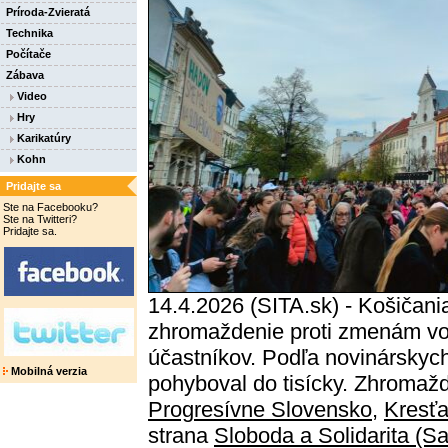
Príroda-Zvieratá
Technika
Počítače
Zábava
Video
Hry
Karikatúry
Kohn
Pridajte sa
Ste na Facebooku?
Ste na Twitteri?
Pridajte sa.
14.4.2026 (SITA.sk) - Košičania 
zhromaždenie proti zmenám vole
účastníkov. Podľa novinárskyc
Mobilná verzia
pohyboval do tisícky. Zhromažd
Progresívne Slovensko
,
Kresťa
strana
Sloboda a Solidarita (S