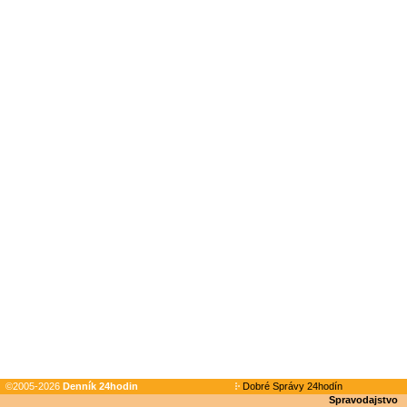
©2005-2026
Denník 24hodin
Dobré Správy 24hodín
Spravodajstvo