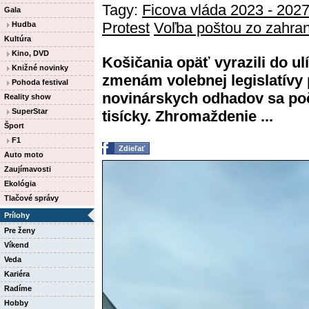
Tagy:
Ficova vláda 2023 - 202
Gala
Protest
Voľba poštou zo zahran
Hudba
Kultúra
Kino, DVD
Košičania opäť vyrazili do ul
Knižné novinky
zmenám volebnej legislatívy 
Pohoda festival
novinárskych odhadov sa poč
Reality show
SuperStar
tisícky. Zhromaždenie ...
Šport
F1
Zdieľať
Auto moto
Zaujímavosti
Ekológia
Tlačové správy
Prílohy
Pre ženy
Víkend
Veda
Kariéra
Radíme
Hobby