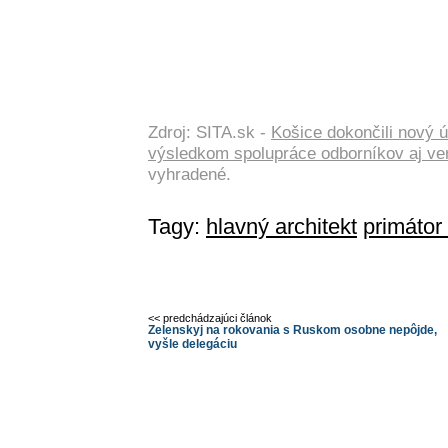
Zdroj: SITA.sk -
Košice dokončili nový ú
výsledkom spolupráce odborníkov aj ve
vyhradené.
Tagy:
hlavný architekt
primátor
<< predchádzajúci článok
Zelenskyj na rokovania s Ruskom osobne nepôjde,
vyšle delegáciu