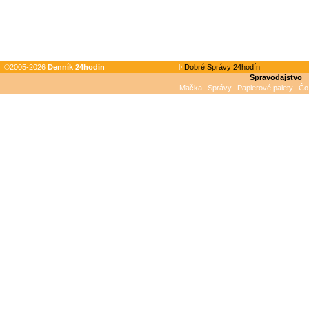
©2005-2026
Denník 24hodin
Dobré Správy 24hodín
Spravodajstvo
Mačka
Správy
Papierové palety
Čo 