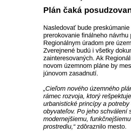
Plán čaká posudzovan
Nasledovať bude preskúmanie 
prerokovanie finálneho návrhu
Regionálnym úradom pre územn
Zverejnené budú i všetky doku
zainteresovaných. Ak Regionál
novom územnom pláne by mests
júnovom zasadnutí.
„Cieľom nového územného plánu
rámec rozvoja, ktorý rešpektuj
urbanistické princípy a potreb
obyvateľov. Po jeho schválení
modernejšiemu, funkčnejšiemu
prostrediu,“
zdôraznilo mesto.