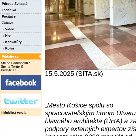
Príroda-Zvieratá
Technika
Počítače
Zábava
Video
Hry
Karikatúry
Kohn
Pridajte sa
Ste na Facebooku?
Ste na Twitteri?
Pridajte sa.
15.5.2025 (SITA.sk) -
„Mesto Košice spolu so
spracovateľským tímom Útvaru
Mobilná verzia
hlavného architekta (ÚHA) a z
podpory externých expertov zí