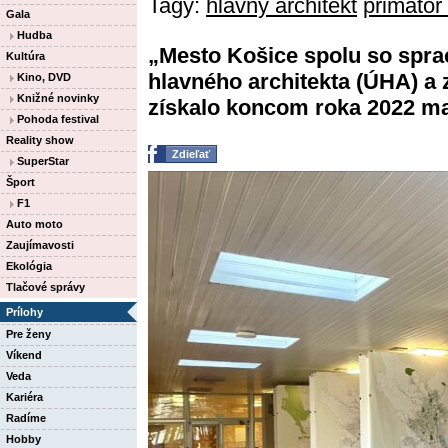
Tagy:
hlavný architekt
primátor
Gala
Hudba
„Mesto Košice spolu so spr
Kultúra
hlavného architekta (ÚHA) a
Kino, DVD
Knižné novinky
získalo koncom roka 2022 ma
Pohoda festival
Reality show
Zdieľať
SuperStar
Šport
F1
Auto moto
Zaujímavosti
Ekológia
Tlačové správy
Prílohy
Pre ženy
Víkend
Veda
Kariéra
Radíme
Hobby