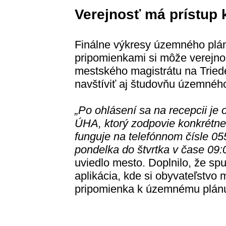
Verejnosť má prístup
Finálne výkresy územného plá
pripomienkami si môže verejnos
mestského magistrátu na Trie
navštíviť aj študovňu územnéh
„Po ohlásení sa na recepcii je 
ÚHA, ktorý zodpovie konkrétne
funguje na telefónnom čísle 05
pondelka do štvrtka v čase 09:
uviedlo mesto. Doplnilo, že spu
aplikácia, kde si obyvateľstvo 
pripomienka k územnému plán