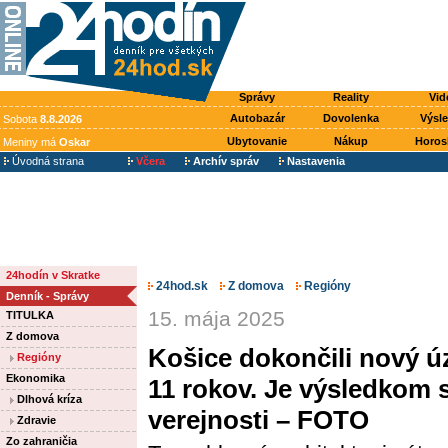
Správy
Reality
Vid
Autobazár
Dovolenka
Výsl
Sobota
8.8.2026
Ubytovanie
Nákup
Horos
Meniny má
Oskar
Úvodná strana
Včera
Archív správ
Nastavenia
24hodín v Skratke
24hod.sk
Z domova
Regióny
Denník - Správy
15. mája 2025
TITULKA
Z domova
Košice dokončili nový ú
Regióny
Ekonomika
11 rokov. Je výsledkom 
Dlhová kríza
verejnosti – FOTO
Zdravie
Zo zahraničia