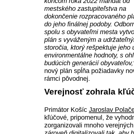
koncom roka 2022 mandát od
mestského zastupiteľstva na
dokončenie rozpracovaného pl
do jeho finálnej podoby. Odborn
spolu s obyvateľmi mesta vytvor
plán s vyváženým a udržateľn
storočia, ktorý rešpektuje jeho 
environmentálne hodnoty, s oh
budúcich generácií obyvateľov,
nový plán spĺňa požiadavky nove
rámci pôvodnej.
Verejnosť zohrala kľú
Primátor Košíc
Jaroslav Polač
kľúčové, pripomenul, že vyhodn
zorganizovali mnoho verejných 
zároveň digitalizovali tak, aby