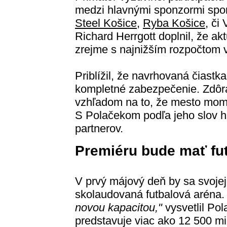
medzi hlavnými sponzormi spom
Steel Košice,
Ryba Košice
, či
Richard Herrgott doplnil, že ak
zrejme s najnižším rozpočtom vo
Priblížil, že navrhovaná čiastka
kompletné zabezpečenie. Zdôra
vzhľadom na to, že mesto mom
S Polačekom podľa jeho slov hľ
partnerov.
Premiéru bude mať fu
V prvý májový deň by sa svojej
skolaudovaná futbalová aréna
novou kapacitou,"
vysvetlil Pol
predstavuje viac ako 12 500 mi