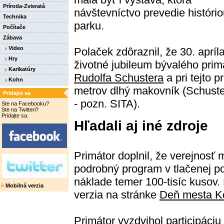
Príroda-Zvieratá
návštevníctvo prevedie históri
Technika
parku.
Počítače
Zábava
Video
Polaček zdôraznil, že 30. apríl
Hry
životné jubileum bývalého prim
Karikatúry
Rudolfa Schustera
a pri tejto p
Kohn
metrov dlhý makovník (Schuste
Pridajte sa
- pozn. SITA).
Ste na Facebooku?
Ste na Twitteri?
Pridajte sa.
Hľadali aj iné zdroje
Primátor doplnil, že verejnosť m
podrobný program v tlačenej po
náklade temer 100-tisíc kusov. 
Mobilná verzia
verzia na stránke
Deň mesta Ko
Primátor vyzdvihol participáciu