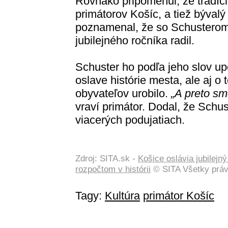
Rovnako pripomenul, že tradíci
primátorov Košíc, a tiež býval
poznamenal, že so Schusterom 
jubilejného ročníka radil.
Schuster ho podľa jeho slov upo
oslave histórie mesta, ale aj o
obyvateľov urobilo.
„A preto sme
vraví primátor. Dodal, že Schust
viacerých podujatiach.
Zdroj: SITA.sk -
Košice oslávia jubilejn
rozpočtom v histórii
© SITA Všetky práv
Tagy:
Kultúra
primátor Košíc