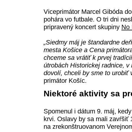
Viceprimátor Marcel Gibóda dop
pohára vo futbale. O tri dni nes
pripravený koncert skupiny
No
„Siedmy máj je štandardne de
mesta Košice a Cena primátora
chceme sa vrátiť k prvej tradíc
útrobách Historickej radnice, v
dovolí, chceli by sme to urobiť
primátor Košíc.
Niektoré aktivity sa pr
Spomenul i dátum 9. máj, kedy
krvi. Oslavy by sa mali zavŕši
na zrekonštruovanom Verejnom 