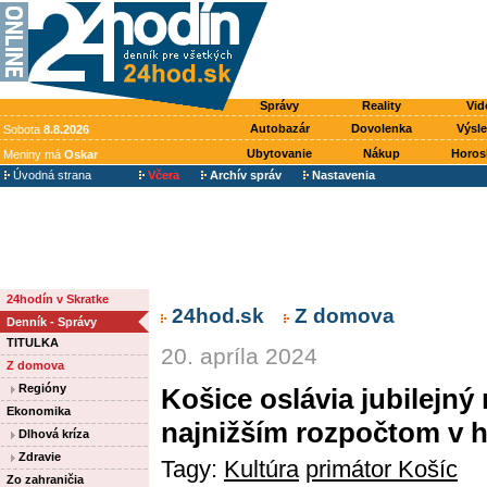
Správy
Reality
Vid
Autobazár
Dovolenka
Výsl
Sobota
8.8.2026
Ubytovanie
Nákup
Horos
Meniny má
Oskar
Úvodná strana
Včera
Archív správ
Nastavenia
24hodín v Skratke
24hod.sk
Z domova
Denník - Správy
TITULKA
20. apríla 2024
Z domova
Regióny
Košice oslávia jubilejný
Ekonomika
najnižším rozpočtom v hi
Dlhová kríza
Zdravie
Tagy:
Kultúra
primátor Košíc
Zo zahraničia