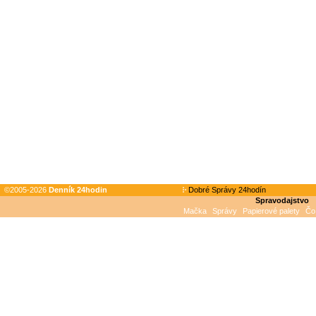
©2005-2026
Denník 24hodin
Dobré Správy 24hodín
Spravodajstvo
Mačka
Správy
Papierové palety
Čo 