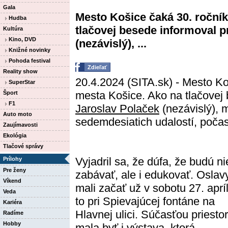
Gala
Mesto Košice čaká 30. roční
Hudba
tlačovej besede informoval 
Kultúra
Kino, DVD
(nezávislý), ...
Knižné novinky
Pohoda festival
Zdieľať
Reality show
20.4.2024 (SITA.sk) - Mesto Ko
SuperStar
mesta Košice. Ako na tlačovej
Šport
F1
Jaroslav Polaček
(nezávislý), 
Auto moto
sedemdesiatich udalostí, počas
Zaujímavosti
Ekológia
Tlačové správy
Vyjadril sa, že dúfa, že budú ni
Prílohy
Pre ženy
zabávať, ale i edukovať. Oslav
Víkend
mali začať už v sobotu 27. apríl
Veda
to pri Spievajúcej fontáne na
Kariéra
Hlavnej ulici. Súčasťou priesto
Radíme
Hobby
mala byť i výstava, ktorá