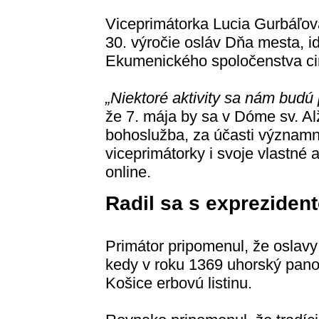
Viceprimátorka Lucia Gurbáľová
30. výročie osláv Dňa mesta, id
Ekumenického spoločenstva cir
„Niektoré aktivity sa nám budú 
že 7. mája by sa v Dóme sv. A
bohoslužba, za účasti významn
viceprimátorky i svoje vlastné a
online.
Radil sa s expreziden
Primátor pripomenul, že oslavy
kedy v roku 1369 uhorský pano
Košice erbovú listinu.