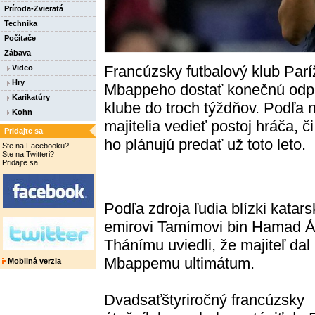
Príroda-Zvieratá
Technika
Počítače
Zábava
Francúzsky futbalový klub Par
Video
Hry
Mbappeho dostať konečnú odp
Karikatúry
klube do troch týždňov. Podľa 
Kohn
majitelia vedieť postoj hráča, č
Pridajte sa
ho plánujú predať už toto leto.
Ste na Facebooku?
Ste na Twitteri?
Pridajte sa.
Podľa zdroja ľudia blízki kata
emirovi Tamímovi bin Hamad Á
Thánímu uviedli, že majiteľ dal
Mbappemu ultimátum.
Mobilná verzia
Dvadsaťštyriročný francúzsky