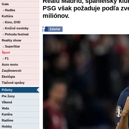
Realu Madrid, španielsky klu
Gala
PSG však požaduje podľa zve
Hudba
miliónov.
Kultúra
Kino, DVD
Knižné novinky
Zdieľať
Pohoda festival
Reality show
SuperStar
Šport
F1
Auto moto
Zaujímavosti
Ekológia
Tlačové správy
Prílohy
Pre ženy
Víkend
Veda
Kariéra
Radíme
Hobby