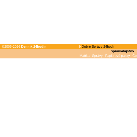
©2005-2026
Denník 24hodin
Dobré Správy 24hodín
Spravodajstvo
Mačka
Správy
Papierové palety
Čo 