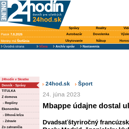
Správy
Reality
Vid
Autobazár
Dovolenka
Výsl
Piatok
7.8.2026
Ubytovanie
Nákup
Horos
Meniny má
Štefánia
Úvodná strana
Včera
Archív správ
Nastavenia
24hodín v Skratke
24hod.sk
Šport
Denník - Správy
TITULKA
24. júna 2023
Z domova
Regióny
Mbappe údajne dostal u
Ekonomika
Dlhová kríza
Dvadsaťštyriročný francúzsk
Zdravie
Zo zahraničia