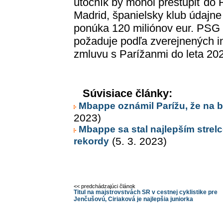
útočník by mohol prestúpiť do 
Madrid, španielsky klub údajne
ponúka 120 miliónov eur. PSG
požaduje podľa zverejnených i
zmluvu s Parížanmi do leta 20
Súvisiace články:
Mbappe oznámil Parížu, že na b
2023)
Mbappe sa stal najlepším stre
rekordy
(5. 3. 2023)
<< predchádzajúci článok
Titul na majstrovstvách SR v cestnej cyklistike pre
Jenčušovú, Ciriaková je najlepšia juniorka