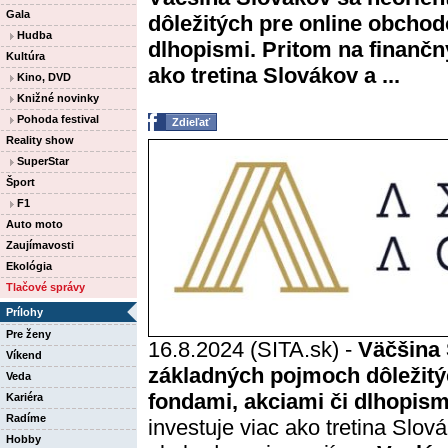
Gala
dôležitých pre online obchod
Hudba
dlhopismi. Pritom na finančn
Kultúra
ako tretina Slovákov a ...
Kino, DVD
Knižné novinky
Pohoda festival
Zdieľať
Reality show
SuperStar
Šport
F1
Auto moto
Zaujímavosti
Ekológia
Tlačové správy
Prílohy
Pre ženy
16.8.2024 (SITA.sk) -
Väčšina 
Víkend
základných pojmoch dôležitý
Veda
fondami, akciami či dlhopism
Kariéra
Radíme
investuje viac ako tretina Slová
Hobby