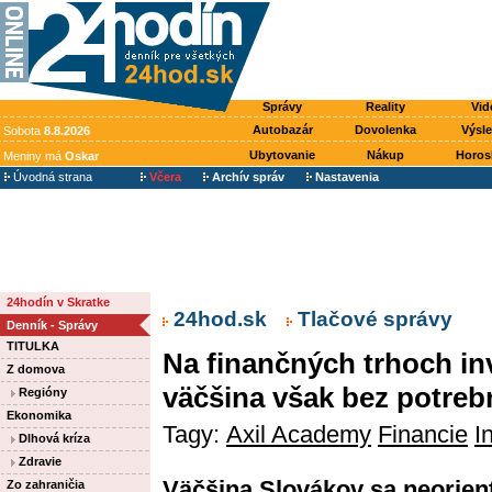
Správy
Reality
Vid
Autobazár
Dovolenka
Výsl
Sobota
8.8.2026
Ubytovanie
Nákup
Horos
Meniny má
Oskar
Úvodná strana
Včera
Archív správ
Nastavenia
24hodín v Skratke
24hod.sk
Tlačové správy
Denník - Správy
TITULKA
Na finančných trhoch inv
Z domova
väčšina však bez potreb
Regióny
Ekonomika
Tagy:
Axil Academy
Financie
I
Dlhová kríza
Zdravie
Väčšina Slovákov sa neorien
Zo zahraničia