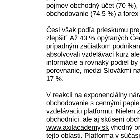
pojmov obchodný účet (70 %), 
obchodovanie (74,5 %) a forex 
Česi však podľa prieskumu prej
zlepšiť. Až 43 % opýtaných Čec
prípadným začiatkom podnikania
absolvovali vzdelávací kurz al
informácie a rovnaký podiel by
porovnanie, medzi Slovákmi na
17 %.
V reakcii na exponenciálny nár
obchodovanie s cennými papier
vzdelávaciu platformu. Nielen z
obchodníci, ale aj skúsení obc
www.axilacademy.sk
vhodný onl
tejto oblasti. Platforma v súčas