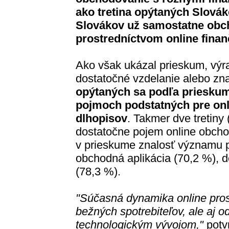
ako tretina opýtaných Slová
Slovákov už samostatne obch
prostredníctvom online finan
Ako však ukázal prieskum, výr
dostatočné vzdelanie alebo znal
opýtaných sa podľa prieskum
pojmoch podstatných pre onli
dlhopisov
. Takmer dve tretiny
dostatočne pojem online obcho
v prieskume znalosť významu 
obchodná aplikácia (70,2 %), 
(78,3 %).
"Súčasná dynamika online pros
bežných spotrebiteľov, ale aj 
technologickým vývojom,"
potv