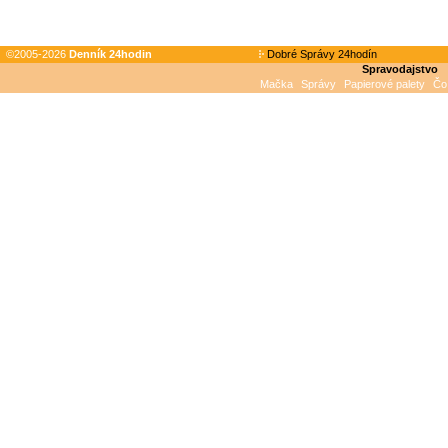
©2005-2026
Denník 24hodin
Dobré Správy 24hodín
Spravodajstvo
Mačka
Správy
Papierové palety
Čo 