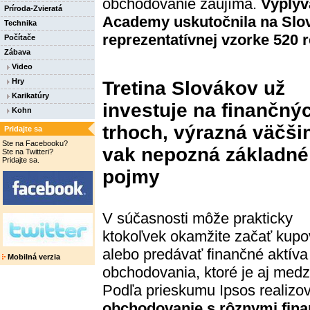
obchodovanie zaujíma.
Vyplýva
Príroda-Zvieratá
Academy uskutočnila na Slo
Technika
reprezentatívnej vzorke 520 
Počítače
Zábava
Video
Hry
Tretina Slovákov už
Karikatúry
investuje na finančný
Kohn
trhoch, výrazná väčši
Pridajte sa
Ste na Facebooku?
vak nepozná základné
Ste na Twitteri?
Pridajte sa.
pojmy
V súčasnosti môže prakticky
ktokoľvek okamžite začať kupo
alebo predávať finančné aktíva
Mobilná verzia
obchodovania, ktoré je aj medz
Podľa prieskumu Ipsos realiz
obchodovanie s rôznymi fina