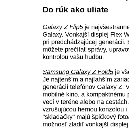
Do rúk ako uliate
Galaxy Z Flip5
je najvšestrann
Galaxy. Vonkajší displej Flex W
pri predchádzajúcej generácii. 
môžete prečítať správy, upravo
kontrolou vašu hudbu.
Samsung Galaxy Z Fold5
je vš
Je najtenším a najľahším zari
generácií telefónov Galaxy Z. 
mobilné kino, a kompaktnému p
vecí v teréne alebo na cestách. 
vzrušujúcou hernou konzolou i
"skladačky" majú špičkový foto
možnosť zladiť vonkajší displej