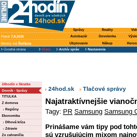
Správy
Reality
Vid
Autobazár
Dovolenka
Výsl
Piatok
7.8.2026
Ubytovanie
Nákup
Horos
Meniny má
Štefánia
Úvodná strana
Včera
Archív správ
Nastavenia
24hodín v Skratke
24hod.sk
Tlačové správy
Denník - Správy
TITULKA
Najatraktívnejšie vian
Z domova
Regióny
Tagy:
PR
Samsung
Samsung G
Ekonomika
Dlhová kríza
Prinášame vám tipy pod toht
Zdravie
sú vzrušujúcim mixom najnov
Zo zahraničia