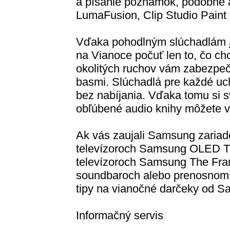
a písanie poznámok, podobne 
LumaFusion, Clip Studio Pain
Vďaka pohodlným slúchadlám
na Vianoce počuť len to, čo ch
okolitých ruchov vám zabezpečí
basmi. Slúchadlá pre každé uc
bez nabíjania. Vďaka tomu si sv
obľúbené audio knihy môžete vy
Ak vás zaujali Samsung zariad
televízoroch Samsung OLED T
televízoroch Samsung The Fram
soundbaroch alebo prenosnom p
tipy na vianočné darčeky od 
Informačný servis