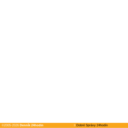
©2005-2026
Denník 24hodin
Dobré Správy 24hodín