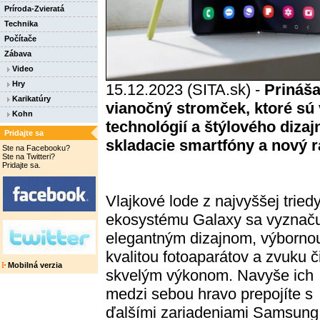
Príroda-Zvieratá
Technika
Počítače
Zábava
Video
Hry
15.12.2023 (SITA.sk) -
Prináš
Karikatúry
vianočný stromček, ktoré sú
Kohn
technológií a štýlového dizaj
Pridajte sa
skladacie smartfóny a nový 
Ste na Facebooku?
Ste na Twitteri?
Pridajte sa.
Vlajkové lode z najvyššej tried
ekosystému Galaxy sa vyznač
elegantným dizajnom, výborno
kvalitou fotoaparátov a zvuku č
Mobilná verzia
skvelým výkonom. Navyše ich
medzi sebou hravo prepojíte s
ďalšími zariadeniami Samsung