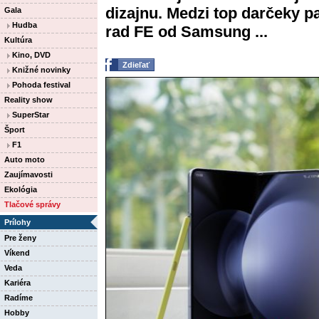
dizajnu. Medzi top darčeky p
Gala
Hudba
rad FE od Samsung ...
Kultúra
Kino, DVD
Zdieľať
Knižné novinky
Pohoda festival
Reality show
SuperStar
Šport
F1
Auto moto
Zaujímavosti
Ekológia
Tlačové správy
Prílohy
Pre ženy
Víkend
Veda
Kariéra
Radíme
Hobby