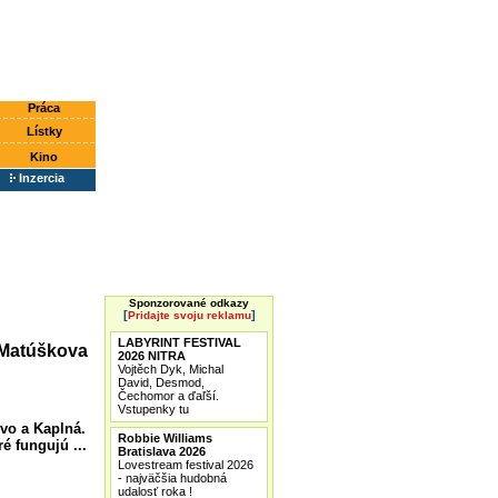
Práca
Lístky
Kino
Inzercia
Sponzorované odkazy
[
]
Pridajte svoju reklamu
LABYRINT FESTIVAL
 Matúškova
2026 NITRA
Vojtěch Dyk, Michal
David, Desmod,
Čechomor a ďaľší.
Vstupenky tu
vo a Kaplná.
Robbie Williams
 fungujú ...
Bratislava 2026
Lovestream festival 2026
- najväčšia hudobná
udalosť roka !