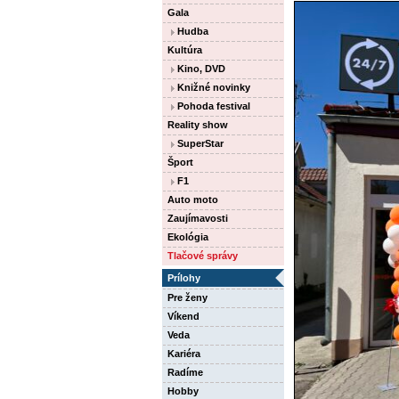
Gala
Hudba
Kultúra
Kino, DVD
Knižné novinky
Pohoda festival
Reality show
SuperStar
Šport
F1
Auto moto
Zaujímavosti
Ekológia
Tlačové správy
Prílohy
Pre ženy
Víkend
Veda
Kariéra
Radíme
Hobby