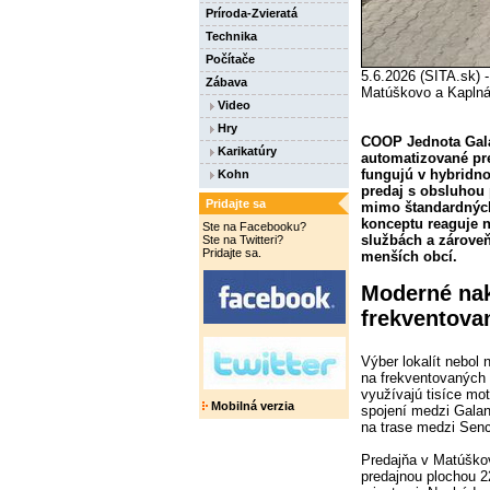
Príroda-Zvieratá
Technika
Počítače
5.6.2026 (SITA.sk) 
Zábava
Matúškovo a Kaplná
Video
Hry
COOP Jednota Gala
Karikatúry
automatizované pr
fungujú v hybridn
Kohn
predaj s obsluhou
Pridajte sa
mimo štandardných
konceptu reaguje n
Ste na Facebooku?
službách a zárove
Ste na Twitteri?
Pridajte sa.
menších obcí.
Moderné na
frekventova
Výber lokalít nebol
na frekventovaných
využívajú tisíce mo
Mobilná verzia
spojení medzi Gala
na trase medzi Sen
Predajňa v Matúško
predajnou plochou 2