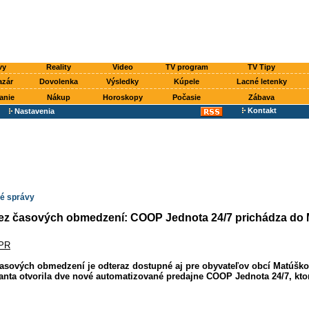
vy
Reality
Video
TV program
TV Tipy
azár
Dovolenka
Výsledky
Kúpele
Lacné letenky
anie
Nákup
Horoskopy
Počasie
Zábava
Kontakt
Nastavenia
é správy
ez časových obmedzení: COOP Jednota 24/7 prichádza do
PR
asových obmedzení je odteraz dostupné aj pre obyvateľov obcí Matúško
ta otvorila dve nové automatizované predajne COOP Jednota 24/7, ktoré