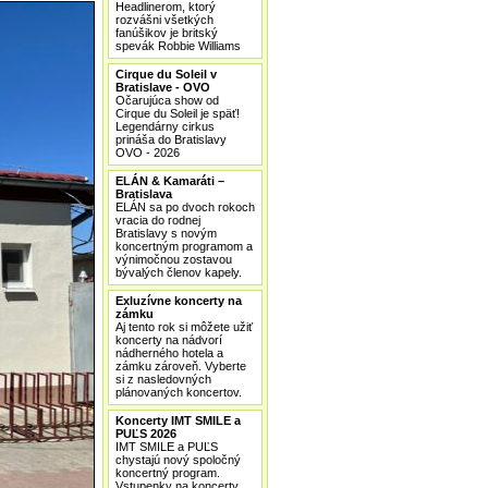
Headlinerom, ktorý
rozvášni všetkých
fanúšikov je britský
spevák Robbie Williams
Cirque du Soleil v
Bratislave - OVO
Očarujúca show od
Cirque du Soleil je späť!
Legendárny cirkus
prináša do Bratislavy
OVO - 2026
ELÁN & Kamaráti –
Bratislava
ELÁN sa po dvoch rokoch
vracia do rodnej
Bratislavy s novým
koncertným programom a
výnimočnou zostavou
bývalých členov kapely.
Exluzívne koncerty na
zámku
Aj tento rok si môžete užiť
koncerty na nádvorí
nádherného hotela a
zámku zároveň. Vyberte
si z nasledovných
plánovaných koncertov.
Koncerty IMT SMILE a
PUĽS 2026
IMT SMILE a PUĽS
chystajú nový spoločný
koncertný program.
Vstupenky na koncerty