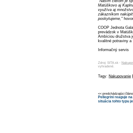
"
Naším cieľom je sp
Matúškovo aj Kaplná
využíva aj množstvo
zákazníkom nakúpiť s
poskytujeme,"
hovor
COOP Jednota Galant
prevádzok v Matúško
Ambíciou družstva j
kvalitné potraviny 
Informačný servis
Zdroj: SITA.sk -
Nakupov
vyhradené.
Tagy:
Nakupovanie
<< predchádzajúci člán
Pellegrini reaguje n
situácia tohto typu j