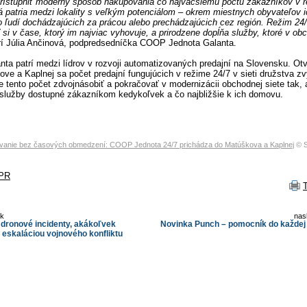
rístupniť moderný spôsob nakupovania čo najväčšiemu počtu zákazníkov v r
 patria medzi lokality s veľkým potenciálom – okrem miestnych obyvateľov 
 ľudí dochádzajúcich za prácou alebo prechádzajúcich cez región. Režim 24
i v čase, ktorý im najviac vyhovuje, a prirodzene dopĺňa služby, ktoré v ob
í Júlia Ančinová, podpredsedníčka COOP Jednota Galanta.
a patrí medzi lídrov v rozvoji automatizovaných predajní na Slovensku. Ot
ve a Kaplnej sa počet predajní fungujúcich v režime 24/7 v sieti družstva zv
e tento počet zdvojnásobiť a pokračovať v modernizácii obchodnej siete tak, 
a služby dostupné zákazníkom kedykoľvek a čo najbližšie k ich domovu.
anie bez časových obmedzení: COOP Jednota 24/7 prichádza do Matúškova a Kaplnej
© S
PR
ok
nas
a dronové incidenty, akákoľvek
Novinka Punch – pomocník do každej
e eskaláciou vojnového konfliktu