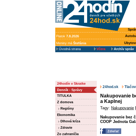
Sprá
Autob
Piatok
7.8.2026
Ubytov
Meniny má
Štefánia
Úvodná strana
Včera
Archív správ
24hodín v Skratke
24hod.sk
Tlačov
Denník - Správy
Nakupovanie b
TITULKA
a Kaplnej
Z domova
Tagy:
Nakupovanie
Regióny
Ekonomika
Nakupovanie bez č
COOP Jednota Galan
Dlhová kríza
Zdravie
Zdieľať
Zo zahraničia