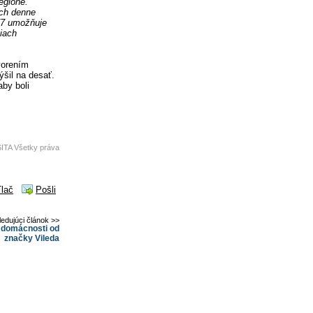
egióne.
ich denne
/7 umožňuje
ciach
vorením
ýšil na desať.
aby boli
ITA Všetky práva
Tlač
Pošli
ledujúci článok >>
 domácnosti od
značky Vileda