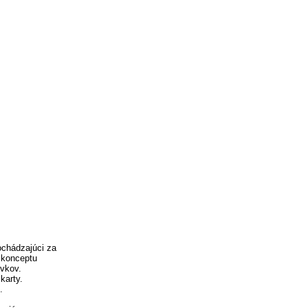
ochádzajúci za
 konceptu
vkov.
karty.
.