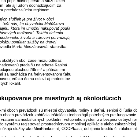
a popri hlavnej ceste a slúži nielen
m, ale aj ľuďom dochádzajúcim za
om prechádzajúcim regiónom.
ch služieb je pre život v obci
. Teší nás, že obyvatelia Matúškova
dajňu, ktorá im umožní nakupovať podľa
 časových možností. Takéto riešenia
dodenného života a zároveň potvrdzujú,
okážu ponúkať služby na úrovni
 uviedla Marta Mészárosová, starostka
a okolitých obcí zase môžu odteraz
matizovanú predajňu na adrese Kaplná
edajnou plochou 285 m² a pätnástimi
mi sa nachádza na frekventovanom ťahu
avou, vďaka čomu osloví aj motoristov
tých lokalít.
nakupovanie pre miestnych aj okoloidúcich
mi oboch prevádzok sú miestni obyvatelia, rodiny s deťmi, seniori či ľudia d
a oboch prevádzok zahŕňala inštaláciu technológií potrebných pre fungovanie
vrátane samoobslužných pokladní, vstupného systému a bezpečnostných pr
o systému registrovať prostredníctvom mobilnej aplikácie alebo zákazníckej 
núkajú služby ako MiniBankomat, COOPkasa, dobíjanie kreditu či zálohomat