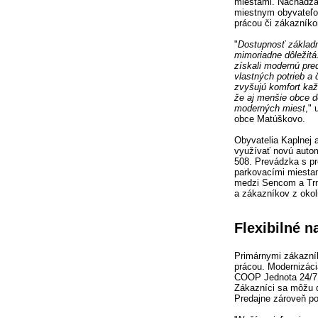
miestami. Nachádza s
miestnym obyvateľo
prácou či zákazník
"
Dostupnosť základný
mimoriadne dôležitá
získali modernú pre
vlastných potrieb a
zvyšujú komfort kaž
že aj menšie obce d
moderných miest
,"
obce Matúškovo.
Obyvatelia Kaplnej 
využívať novú auto
508. Prevádzka s pr
parkovacími miesta
medzi Sencom a Trn
a zákazníkov z okoli
Flexibilné 
Primárnymi zákazník
prácou. Modernizáci
COOP Jednota 24/7 
Zákazníci sa môžu d
Predajne zároveň po