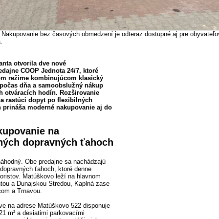
- Nakupovanie bez časových obmedzení je odteraz dostupné aj pre obyvateľo
.
nta otvorila dve nové
edajne COOP Jednota 24/7, ktoré
om režime kombinujúcom klasický
 počas dňa a samoobslužný nákup
 otváracích hodín. Rozširovanie
a rastúci dopyt po flexibilných
ň prináša moderné nakupovanie aj do
kupovanie na
ných dopravných ťahoch
 náhodný. Obe predajne sa nachádzajú
 dopravných ťahoch, ktoré denne
toristov. Matúškovo leží na hlavnom
ntou a Dunajskou Stredou, Kaplná zase
com a Trnavou.
ve na adrese Matúškovo 522 disponuje
21 m² a desiatimi parkovacími