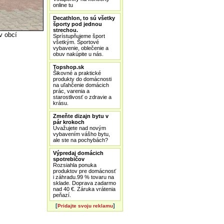
online tu
Decathlon, to sú všetky
športy pod jednou
strechou.
v obcí
Sprístupňujeme šport
všetkým. Športové
vybavenie, oblečenie a
obuv nakúpite u nás.
Topshop.sk
Šikovné a praktické
produkty do domácnosti
na uľahčenie domácich
prác, varenia a
starostlivosť o zdravie a
krásu.
Zmeňte dizajn bytu v
pár krokoch
Uvažujete nad novým
vybavením vášho bytu,
ale ste na pochybách?
Výpredaj domácich
spotrebičov
Rozsiahla ponuka
produktov pre domácnosť
i záhradu.99 % tovaru na
sklade. Doprava zadarmo
nad 40 €. Záruka vrátenia
peňazí.
[
]
Pridajte svoju reklamu