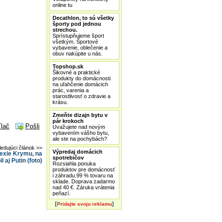
online tu
Decathlon, to sú všetky
športy pod jednou
strechou.
Sprístupňujeme šport
všetkým. Športové
vybavenie, oblečenie a
obuv nakúpite u nás.
Topshop.sk
Šikovné a praktické
produkty do domácnosti
na uľahčenie domácich
prác, varenia a
starostlivosť o zdravie a
krásu.
Zmeňte dizajn bytu v
pár krokoch
Tlač
Pošli
Uvažujete nad novým
vybavením vášho bytu,
ale ste na pochybách?
ledujúci článok >>
Výpredaj domácich
nexie Krymu, na
spotrebičov
aj Putin (foto)
Rozsiahla ponuka
produktov pre domácnosť
i záhradu.99 % tovaru na
sklade. Doprava zadarmo
nad 40 €. Záruka vrátenia
peňazí.
[
]
Pridajte svoju reklamu