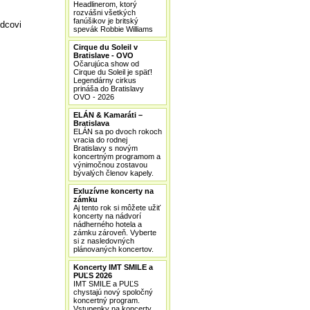
Headlinerom, ktorý
rozvášni všetkých
fanúšikov je britský
dcovi
spevák Robbie Williams
Cirque du Soleil v
Bratislave - OVO
Očarujúca show od
Cirque du Soleil je späť!
Legendárny cirkus
prináša do Bratislavy
OVO - 2026
ELÁN & Kamaráti –
Bratislava
ELÁN sa po dvoch rokoch
vracia do rodnej
Bratislavy s novým
koncertným programom a
výnimočnou zostavou
bývalých členov kapely.
Exluzívne koncerty na
zámku
Aj tento rok si môžete užiť
koncerty na nádvorí
nádherného hotela a
zámku zároveň. Vyberte
si z nasledovných
plánovaných koncertov.
Koncerty IMT SMILE a
PUĽS 2026
IMT SMILE a PUĽS
chystajú nový spoločný
koncertný program.
Vstupenky na koncerty