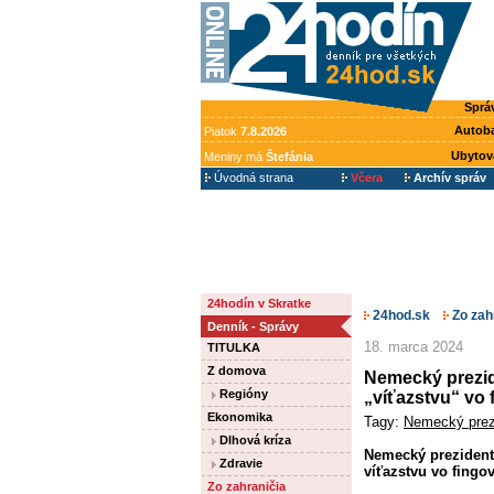
Sprá
Autob
Piatok
7.8.2026
Ubytov
Meniny má
Štefánia
Úvodná strana
Včera
Archív správ
24hodín v Skratke
24hod.sk
Zo zah
Denník - Správy
18. marca 2024
TITULKA
Z domova
Nemecký prezide
Regióny
„víťazstvu“ vo
Ekonomika
Tagy:
Nemecký prez
Dlhová kríza
Nemecký prezident
Zdravie
víťazstvu vo fingov
Zo zahraničia