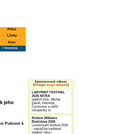
Práca
Lístky
Kino
Inzercia
Sponzorované odkazy
[
]
Pridajte svoju reklamu
LABYRINT FESTIVAL
2026 NITRA
Vojtěch Dyk, Michal
 k jeho
David, Desmod,
Čechomor a ďaľší.
Vstupenky tu
Robbie Williams
Bratislava 2026
vi Putinovi k
Lovestream festival 2026
- najväčšia hudobná
udalosť roka !