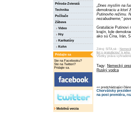
Príroda-Zvieratá
„Dnes myslím na ľud
demokraciu a ktorí 
Technika
Putinovho režimu. N
Počítače
nezabudneme,“
pove
Zábava
Gratulácie Putinovi 
Video
krajín, kde demokra
Hry
ako sú Čína, Irán, 
Karikatúry
Kohn
Zdroj: SITA.sk -
Nemecký
list s gratuláciou“ k je
Pridajte sa
Všetky práva vyhradené
Ste na Facebooku?
Ste na Twitteri?
Tagy:
Nemecký prez
Pridajte sa.
Ruský vodca
<< predchádzajúci člán
Chorvátsky preziden
na post premiéra, r
Mobilná verzia