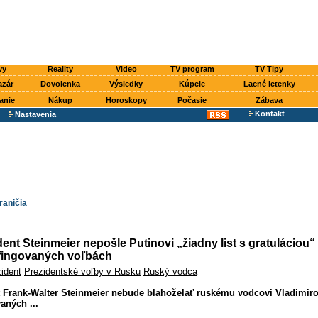
vy
Reality
Video
TV program
TV Tipy
azár
Dovolenka
Výsledky
Kúpele
Lacné letenky
anie
Nákup
Horoskopy
Počasie
Zábava
Kontakt
Nastavenia
raničia
nt Steinmeier nepošle Putinovi „žiadny list s gratuláciou“
 fingovaných voľbách
ident
Prezidentské voľby v Rusku
Ruský vodca
 Frank-Walter Steinmeier nebude blahoželať ruskému vodcovi Vladimiro
aných ...