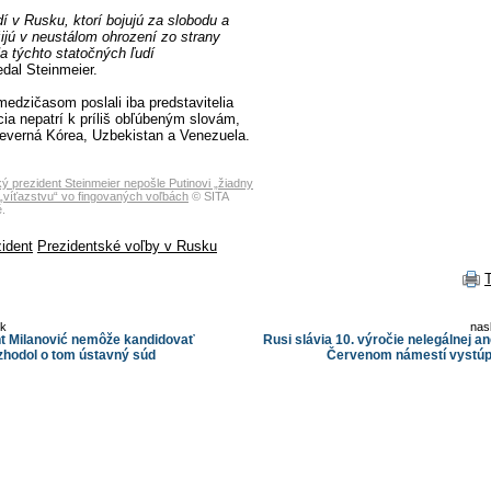
í v Rusku, ktorí bojujú za slobodu a
žijú v neustálom ohrození zo strany
a týchto statočných ľudí
dal Steinmeier.
medzičasom poslali iba predstavitelia
cia nepatrí k príliš obľúbeným slovám,
Severná Kórea, Uzbekistan a Venezuela.
 prezident Steinmeier nepošle Putinovi „žiadny
ho „víťazstvu“ vo fingovaných voľbách
© SITA
.
ident
Prezidentské voľby v Rusku
ok
nas
t Milanović nemôže kandidovať
Rusi slávia 10. výročie nelegálnej a
ozhodol o tom ústavný súd
Červenom námestí vystúpil 