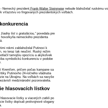
 - Nemecký prezident
Frank-Walter Steinmeier
nebude blahoželať ruskému vo
k víťazstvu vo fingovaných prezidentských voľbách.
konkurencia
žiadny list s gratuláciou,“
povedala pre
e hovorkyňa nemeckého prezidenta
á.
timi rokmi zablahoželal Putinovi k
h, no teraz tak neučiní. Ruský režim
otlačil tamojšiu opozíciu a akýkoľvek
 iba symbolickú konkurenciu v podobe
v.
atí Kremľom, pričom počas kampane sa
ritiky Putinovho 24-ročného vládnutia
ázie na Ukrajinu. Na voľbách sa navyše
nezávislí medzinárodní pozorovatelia.
e hlasovacích lístkov
 hlasovacie lístky a viacerých zatkli po
ie lístky dopísali protivojnové slogany
a.