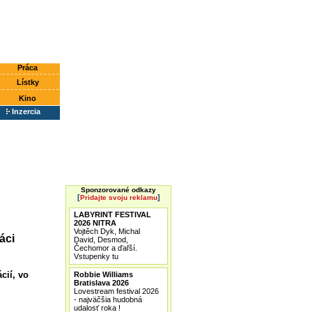
Práca
Lístky
Kino
Inzercia
Sponzorované odkazy
[
]
Pridajte svoju reklamu
LABYRINT FESTIVAL
2026 NITRA
Vojtěch Dyk, Michal
áci
David, Desmod,
Čechomor a ďaľší.
Vstupenky tu
cií, vo
Robbie Williams
Bratislava 2026
Lovestream festival 2026
- najväčšia hudobná
udalosť roka !