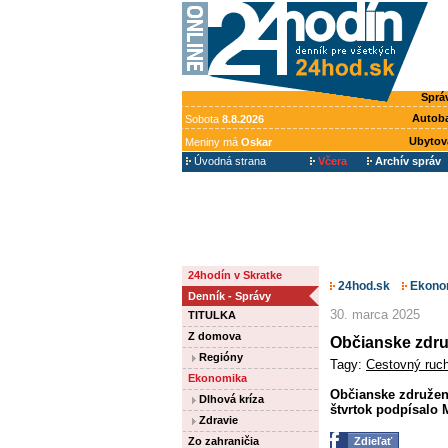
Sprá
Autob
Sobota
8.8.2026
Ubytov
Meniny má
Oskar
Úvodná strana
Včera
Archív správ
24hodín v Skratke
24hod.sk
Ekono
Denník - Správy
30. marca 2025
TITULKA
Z domova
Občianske zdru
Regióny
Tagy:
Cestovný ruc
Ekonomika
Občianske združeni
Dlhová kríza
štvrtok podpísalo
Zdravie
Zo zahraničia
Zdieľať