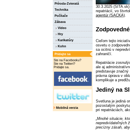
Príroda-Zvieratá
30.3.2025 (SITA.sk)
Technika
repatriácií, vo štvr
agentúr (SACKA)
.
Počítače
Zábava
Video
Zodpovedné
Hry
Karikatúry
Cieľom tejto iniciatí
osvetu o zodpovedn
Kohn
sa ocitnú v nepredv
zahraničí.
Pridajte sa
Ste na Facebooku?
Repatriácie zosnulýc
Ste na Twitteri?
ale aj administratív
Pridajte sa.
predstavuje značný 
právna úprava v obla
komplikuje a predlžu
Jediný na S
Svetluna je jediná o
pozostalým poskytuj
Mobilná verzia
pri repatriáciách, ak
„Mnohé situácie, kt
nepredvídateľných ži
precízny zásah, aby