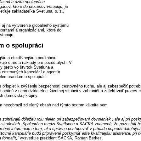
časná a úzka spolupráca
gánov, ktoré do procesov vstupujú, je
tľuje zakladateľka Svetluna, o. z.,
í aj na vytvorenie globálneho systému
toritami a organizáciami, ktoré do
vstupujú.
 o spolupráci
šiu a efektívnejšiu koordináciu
zuje stres a náklady pre pozostalých. V
ívy preto vo štvrtok Svetluna a
 cestovných kancelárií a agentúr
Memorandum o spolupráci.
e prispieť k zvýšeniu bezpečnosti cestovného ruchu, ale aj zabezpečiť potre
 ocitnú v nepredvídateľnej životnej situácii v zahraničí a zefektívniť proces r
ch domovskej krajiny.
m nezobrazil zdieľaný obsah nad týmto textom
kliknite sem
 zohrávajú dôležitú rolu nielen pri zabezpečovaní dovoleniek , ale aj pri posk
h situáciách. Spolupráca medzi Svetlunou a SACKA znamená, že pozostalí b
rebné informácie o tom, ako správne postupovať v prípade nepredvídateľných 
tovné kancelárie budú pripravené poskytnúť ešte kvalitnejšiu asistenciu pri r
formalít,“
vysvetľuje prezident SACKA,
Roman Berkes
.