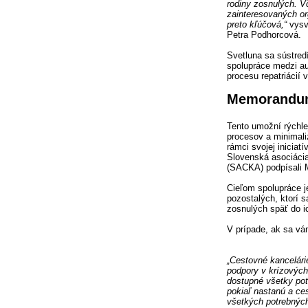
rodiny zosnulých. V
zainteresovaných or
preto kľúčová,“
vysve
Petra Podhorcová.
Svetluna sa sústred
spolupráce medzi au
procesu repatriácií 
Memorandum
Tento umožní rýchlej
procesov a minimali
rámci svojej iniciat
Slovenská asociácia
(SACKA) podpísali 
Cieľom spolupráce j
pozostalých, ktorí sa
zosnulých späť do i
V prípade, ak sa vá
„Cestovné kancelárie
podpory v krízovýc
dostupné všetky pot
pokiaľ nastanú a ces
všetkých potrebných 