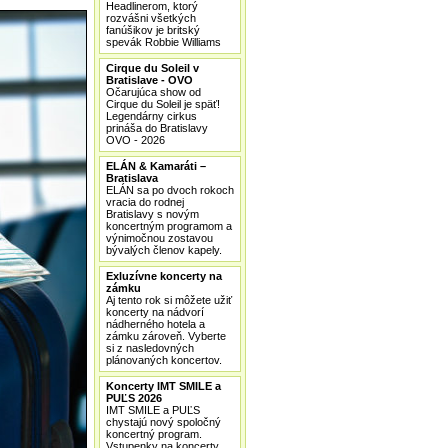
Headlinerom, ktorý
rozvášni všetkých
fanúšikov je britský
spevák Robbie Williams
Cirque du Soleil v
Bratislave - OVO
Očarujúca show od
Cirque du Soleil je späť!
Legendárny cirkus
prináša do Bratislavy
OVO - 2026
ELÁN & Kamaráti –
Bratislava
ELÁN sa po dvoch rokoch
vracia do rodnej
Bratislavy s novým
koncertným programom a
výnimočnou zostavou
bývalých členov kapely.
Exluzívne koncerty na
zámku
Aj tento rok si môžete užiť
koncerty na nádvorí
nádherného hotela a
zámku zároveň. Vyberte
si z nasledovných
plánovaných koncertov.
Koncerty IMT SMILE a
PUĽS 2026
IMT SMILE a PUĽS
chystajú nový spoločný
koncertný program.
Vstupenky na koncerty