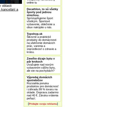
online tu
 oblasti
Decathlon, to sú všetky
kancelárií a
športy pod jednou
strechou.
Sprístupňujeme šport
všetkým. Športové
vybavenie, oblečenie a
obuv nakúpite u nás.
Topshop.sk
Šikovné a praktické
produkty do domácnosti
na uľahčenie domácich
prác, varenia a
starostlivosť o zdravie a
krásu.
Zmeňte dizajn bytu v
pár krokoch
Uvažujete nad novým
vybavením vášho bytu,
ale ste na pochybách?
Výpredaj domácich
spotrebičov
Rozsiahla ponuka
produktov pre domácnosť
i záhradu.99 % tovaru na
sklade. Doprava zadarmo
nad 40 €. Záruka vrátenia
peňazí.
[
]
Pridajte svoju reklamu