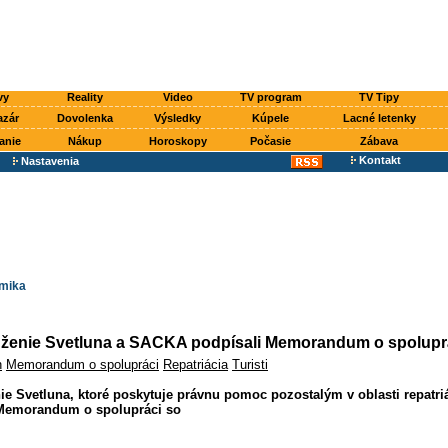
vy
Reality
Video
TV program
TV Tipy
azár
Dovolenka
Výsledky
Kúpele
Lacné letenky
anie
Nákup
Horoskopy
Počasie
Zábava
Kontakt
Nastavenia
mika
ženie Svetluna a SACKA podpísali Memorandum o spolupr
h
Memorandum o spolupráci
Repatriácia
Turisti
e Svetluna, ktoré poskytuje právnu pomoc pozostalým v oblasti repatriá
 Memorandum o spolupráci so