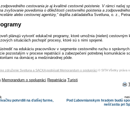
 zodpovedného cestovania je aj kvalitné cestovné poistenie. V rámci našej s
na zvyšovanie povedomia o dôležitosti cestovného poistenia a zodpovedného
celárie alebo cestovnej agentúry,“
dopĺňa zakladateľka Svetluna, o. z., Petr
rogramy
oveň plánujú vytvoriť edukačné programy, ktoré umožnia (nielen) cestovným 
ízových situáciách pochopiť procesy, ktoré sú s nimi spojené.
ústrediť na edukáciu pracovníkov v segmente cestovného ruchu o správnych 
cie pozostalým v procese repatriácií a zabezpečení potrebnej komunikácie s
toritami na domácej a medzinárodnej pôde.
ke združenie Svetluna a SACKA podpísali Memorandum o spolupráci
© SITA Všetky práva 
h
Memorandum o spolupráci
Repatriácia
Turisti
ok
nas
ívačku potvrdili na ďalšej farme,
Pod Ľubovnianskym hradom budú spo
nešťastia pri S