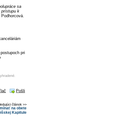
polupráce sa
 prístupu k
a Podhorcová.
kanceláriám
postupoch pri
o
vyhradené.
Tlač
Pošli
ledujúci článok >>
mínať na obete
pišskej Kapitule