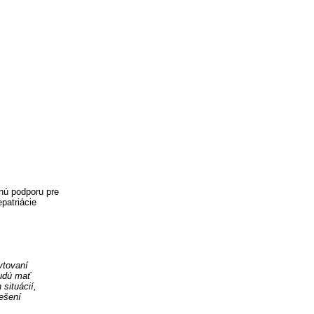
bnú podporu pre
epatriácie
ytovaní
udú mať
situácií,
iešení