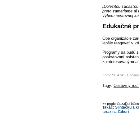
„Dôležitou súčasťou
preto zameriame aj 
výberu cestovnej kan
Edukačné p
Obe organizácie zár
lepšie reagovať v kr
Programy sa budú s
poskytovaní asisten
zainteresovanými au
Zdroj: SITA.sk -
Občians
Tagy:
Cestovný ruc
<< predchádzajúci člán
Takáč: Slintačku a kr
teraz na Záhorí