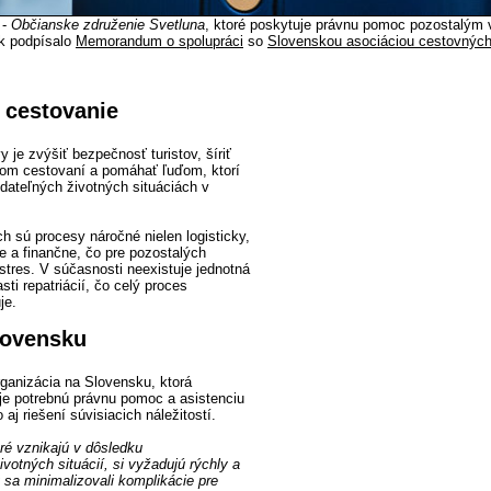
 -
Občianske združenie Svetluna
, ktoré poskytuje právnu pomoc pozostalým v
tok podpísalo
Memorandum o spolupráci
so
Slovenskou asociáciou cestovných 
 cestovanie
vy je zvýšiť bezpečnosť turistov, šíriť
om cestovaní a pomáhať ľuďom, ktorí
ídateľných životných situáciách v
h sú procesy náročné nielen logisticky,
ne a finančne, čo pre pozostalých
stres. V súčasnosti neexistuje jednotná
sti repatriácií, čo celý proces
je.
lovensku
rganizácia na Slovensku, ktorá
e potrebnú právnu pomoc a asistenciu
o aj riešení súvisiacich náležitostí.
oré vznikajú v dôsledku
votných situácií, si vyžadujú rýchly a
 sa minimalizovali komplikácie pre