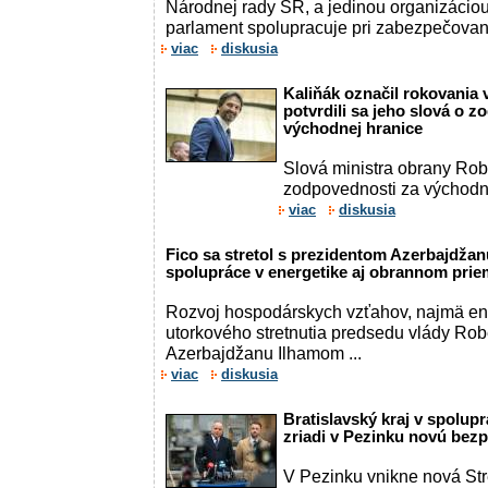
Národnej rady SR, a jedinou organizáciou
parlament spolupracuje pri zabezpečovaní 
viac
diskusia
Kaliňák označil rokovania 
potvrdili sa jeho slová o 
východnej hranice
Slová ministra obrany Rob
zodpovednosti za východnú 
viac
diskusia
Fico sa stretol s prezidentom Azerbajdžanu
spolupráce v energetike aj obrannom pri
Rozvoj hospodárskych vzťahov, najmä ene
utorkového stretnutia predsedu vlády Rob
Azerbajdžanu Ilhamom ...
viac
diskusia
Bratislavský kraj v spolup
zriadi v Pezinku novú bez
V Pezinku vnikne nová Str