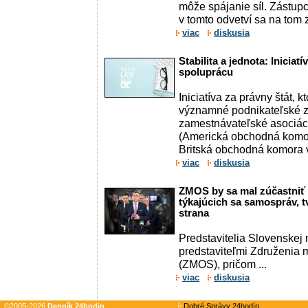
môže spájanie síl. Zástupc
v tomto odvetví sa na tom zh
viac
diskusia
Stabilita a jednota: Iniciat
spoluprácu
Iniciatíva za právny štát, 
významné podnikateľské z
zamestnávateľské asociá
(Americká obchodná komo
Britská obchodná komora v 
viac
diskusia
ZMOS by sa mal zúčastniť
týkajúcich sa samospráv, 
strana
Predstavitelia Slovenskej n
predstaviteľmi Združenia 
(ZMOS), pričom ...
viac
diskusia
©2005-2026
Denník 24hodin
Dobré Správy 24hodín