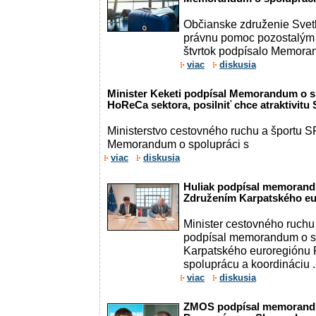
Občianske združenie Svetl
právnu pomoc pozostalým v 
štvrtok podpísalo Memora
viac
diskusia
Minister Keketi podpísal Memorandum o sp
HoReCa sektora, posilniť chce atraktivitu
Ministerstvo cestovného ruchu a športu
Memorandum o spolupráci s
viac
diskusia
Huliak podpísal memorand
Združením Karpatského e
Minister cestovného ruchu
podpísal memorandum o s
Karpatského euroregiónu P
spoluprácu a koordináciu .
viac
diskusia
ZMOS podpísal memorandu