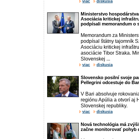
viac
diskusia
Ministerstvo hospodárstva
Asociácia kritickej infrašt
podpísali memorandum o s
Memorandum za Ministers
podpísal štátny tajomník 
Asociáciu kritickej infrašt
asociácie Tibor Straka. Mi
Slovenskej ...
viac
diskusia
Slovensko posilní svoje pa
Pellegrini odcestuje do Ba
V Bari absolvuje rokovania
regiónu Apúlia a otvorí aj
Slovenskej republiky.
viac
diskusia
Nová technológia má zvýši
začne monitorovať pohyb