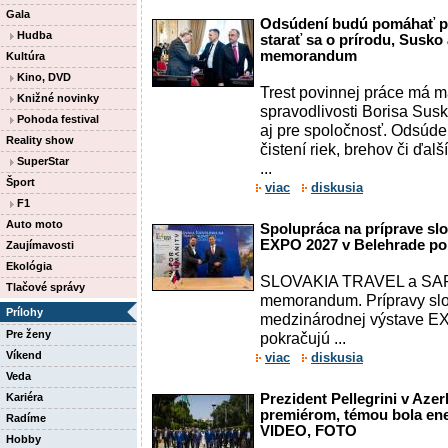
Gala
Odsúdení budú pomáhať pri 
Hudba
starať sa o prírodu, Susko
memorandum
Kultúra
Kino, DVD
Trest povinnej práce má m
Knižné novinky
spravodlivosti Borisa Su
Pohoda festival
aj pre spoločnosť. Odsúde
Reality show
čistení riek, brehov či ďal
SuperStar
...
Šport
viac
diskusia
F1
Auto moto
Spolupráca na príprave slo
EXPO 2027 v Belehrade po
Zaujímavosti
Ekológia
SLOVAKIA TRAVEL a SARI
Tlačové správy
memorandum. Prípravy slo
Prílohy
medzinárodnej výstave E
Pre ženy
pokračujú ...
Víkend
viac
diskusia
Veda
Kariéra
Prezident Pellegrini v Aze
premiérom, témou bola ener
Radíme
VIDEO, FOTO
Hobby