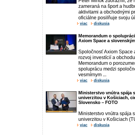
Peter Mihók zdôraznil, že
zameraná na šport a hudb
aktivitami a obchodnými pr
oficiálne posilňuje svoju ú
viac
diskusia
Memorandum o spolupráci
Axiom Space a slovenský
Spoločnosť Axiom Space a
rozvoj investícií a obchod
Memorandum o porozumení
spoluprácu medzi spoločn
vesmírnym ...
viac
diskusia
Ministerstvo vnútra spája 
univerzitou v Košiciach, c
Slovensko – FOTO
Ministerstvo vnútra spája 
univerzitou v Košiciach (T
viac
diskusia