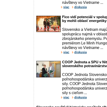
návštevy vo Vietname ...
viac
diskusia
Fico vidí potenciál v spolu
by mohli oblasť energetiky
Slovensko a Vietnam majú 
spoluprácu najmä v oblast
zbrojárskeho priemyslu. P
premiérom Le Minh Hungom
návštevy vo Vietname ...
viac
diskusia
COOP Jednota a SPU v Nitr
slovenského potravinárstv
COOP Jednota Slovensko
poľnohospodárska univerzit
sily. COOP Jednota Slove
poľnohospodárska univerzit
sily s cieľom ...
viac
diskusia