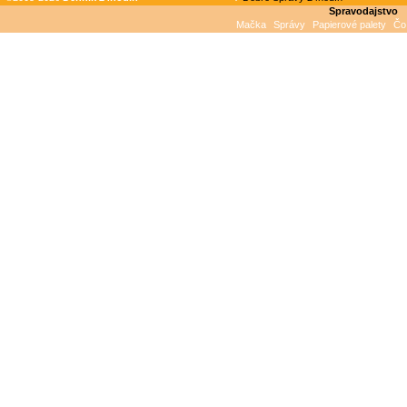
Spravodajstvo
Mačka
Správy
Papierové palety
Čo 