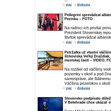
viac
diskusia
Pellegrini sprevádzal albá
Pezinku – FOTO
Na radnici ich privítal pr
Prezident Slovenskej repub
štvrtok sprevádzal albánsk
viac
diskusia
Petržalka už vlastní väčši
štrkoviska Veľký Draždiak,
mestskej časti – VIDEO, 
Na rozdiel od väčšiny vodn
pozemky v okolí a pod Dra
samospráve, ale štátnemu
Väčšina pozemkov v okolí 
viac
diskusia
Slovensko podpísalo dôle
V Belehrade chce ukázať s