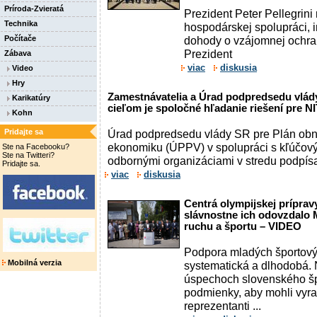
Príroda-Zvieratá
Prezident Peter Pellegrini
Technika
hospodárskej spolupráci, i
Počítače
dohody o vzájomnej ochran
Prezident
Zábava
viac
diskusia
Video
Hry
Zamestnávatelia a Úrad podpredsedu vlá
Karikatúry
cieľom je spoločné hľadanie riešení pre 
Kohn
Pridajte sa
Úrad podpredsedu vlády SR pre Plán obn
ekonomiku (ÚPPV) v spolupráci s kľúčov
Ste na Facebooku?
Ste na Twitteri?
odbornými organizáciami v stredu podpís
Pridajte sa.
viac
diskusia
Centrá olympijskej príprav
slávnostne ich odovzdalo 
ruchu a športu – VIDEO
Podpora mladých športový
Mobilná verzia
systematická a dlhodobá. 
úspechoch slovenského šp
podmienky, aby mohli vyras
reprezentanti ...