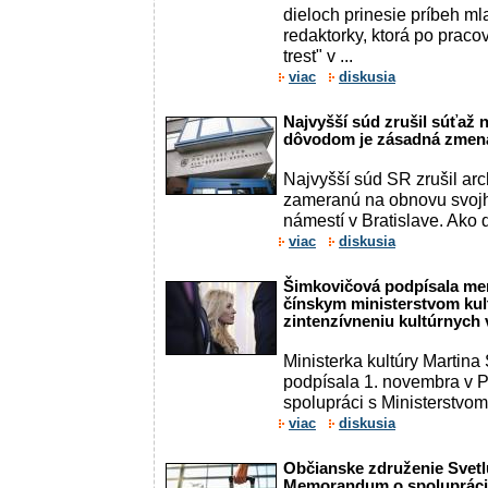
dieloch prinesie príbeh ml
redaktorky, ktorá po praco
trest" v ...
viac
diskusia
Najvyšší súd zrušil súťaž 
dôvodom je zásadná zmena
Najvyšší súd SR zrušil arc
zameranú na obnovu svoj
námestí v Bratislave. Ako ďa
viac
diskusia
Šimkovičová podpísala me
čínskym ministerstvom kult
zintenzívneniu kultúrnych
Ministerka kultúry Martin
podpísala 1. novembra v
spolupráci s Ministerstvom k
viac
diskusia
Občianske združenie Svet
Memorandum o spolupráci