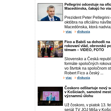
Pellegrini odcestuje na of
Macedónska, čakajú ho via
Prezident Peter Pellegrini 
októbra na oficiálnu návš
Macedónska, ktorá nadviaž
viac
diskusia
Fico a Babiš sa dohodli n
rokovaní vlád, obrovskú p
témam – VIDEO, FOTO
Slovensko a Česká republ
formáte spoločných rokova
vo štvrtok na spoločnom str
Robert Fico a český ...
viac
diskusia
Čoskoro odštartuje nový s
v Košiciach, samotné mes
významnú úlohu
Už čoskoro, v piatok 13. fe
seriál TV JOJ Miša v Košic