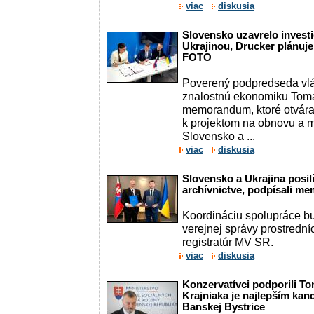
viac
diskusia
Slovensko uzavrelo investi
Ukrajinou, Drucker plánuje
FOTO
Poverený podpredseda vlá
znalostnú ekonomiku Tomá
memorandum, ktoré otvára
k projektom na obnovu a m
Slovensko a ...
viac
diskusia
Slovensko a Ukrajina posi
archívnictve, podpísali 
Koordináciu spolupráce b
verejnej správy prostredn
registratúr MV SR.
viac
diskusia
Konzervatívci podporili T
Krajniaka je najlepším kan
Banskej Bystrice