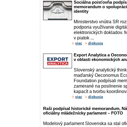
Sociálna poisťovňa podpís
memorandum o spolupráci pr
identity
Ministerstvo vnútra SR rozš
podporia využívanie digitál
elektronických dokladov.
v piatok ...
viac
diskusia
Export Analytica a Oecono
v oblasti ekonomických an
Slovenský analytický think
maďarský Oeconomus Ec
Foundation podpísali mem
zamerané na posilnenie s
kapacít a tvorbu koordinov
viac
diskusia
Raši podpísal historické memorandum, Ná
oficiálny mládežnícky parlament – FOTO
Modelový parlament Slovenska sa stal of