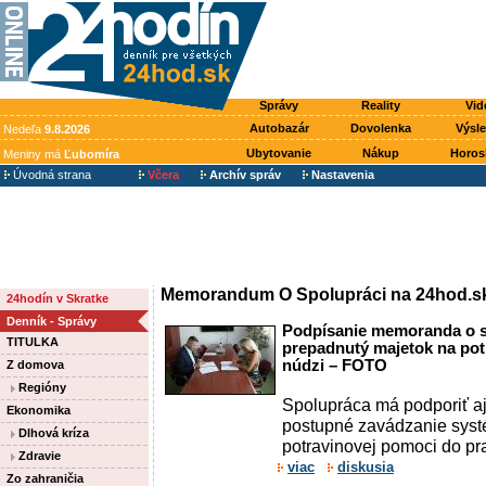
Správy
Reality
Vid
Autobazár
Dovolenka
Výsl
Nedeľa
9.8.2026
Ubytovanie
Nákup
Horos
Meniny má
Ľubomíra
Úvodná strana
Včera
Archív správ
Nastavenia
Memorandum O Spolupráci na 24hod.s
24hodín v Skratke
Denník - Správy
Podpísanie memoranda o sp
TITULKA
prepadnutý majetok na pot
núdzi – FOTO
Z domova
Regióny
Spolupráca má podporiť aj
Ekonomika
postupné zavádzanie systé
Dlhová kríza
potravinovej pomoci do pr
Zdravie
viac
diskusia
Zo zahraničia