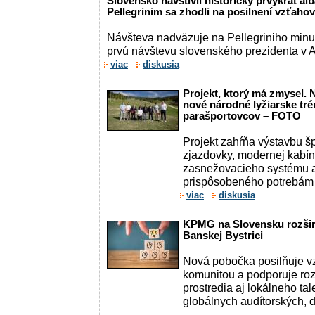
Slovensko navštívil historicky prvýkrát al
Pellegrinim sa zhodli na posilnení vzťaho
Návšteva nadväzuje na Pellegriniho minulo
prvú návštevu slovenského prezidenta v 
viac
diskusia
Projekt, ktorý má zmysel. N
nové národné lyžiarske tr
parašportovcov – FOTO
Projekt zahŕňa výstavbu šp
zjazdovky, modernej kabín
zasnežovacieho systému 
prispôsobeného potrebám p
viac
diskusia
KPMG na Slovensku rozšir
Banskej Bystrici
Nová pobočka posilňuje vz
komunitou a podporuje ro
prostredia aj lokálneho ta
globálnych audítorských,
...