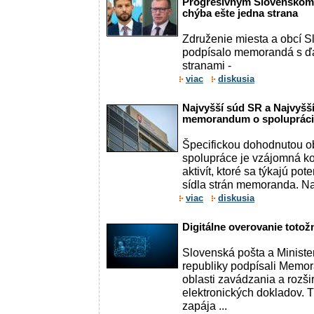
Progresívnym Slovenskom 
chýba ešte jedna strana
Združenie miesta a obcí 
podpísalo memorandá s ďa
stranami -
viac
diskusia
Najvyšší súd SR a Najvyšš
memorandum o spolupráci
Špecifickou dohodnutou o
spolupráce je vzájomná ko
aktivít, ktoré sa týkajú p
sídla strán memoranda. Na 
viac
diskusia
Digitálne overovanie totož
Slovenská pošta a Ministe
republiky podpísali Memo
oblasti zavádzania a rozšir
elektronických dokladov. 
zapája ...