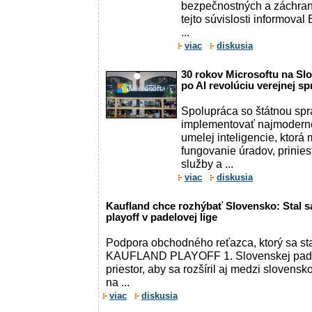
bezpečnostných a záchraná
tejto súvislosti informova
...
viac
diskusia
30 rokov Microsoftu na S
po AI revolúciu verejnej sp
Spolupráca so štátnou sp
implementovať najmoderne
umelej inteligencie, ktorá 
fungovanie úradov, prinie
služby a ...
viac
diskusia
Kaufland chce rozhýbať Slovensko: Stal 
playoff v padelovej lige
Podpora obchodného reťazca, ktorý sa st
KAUFLAND PLAYOFF 1. Slovenskej padel
priestor, aby sa rozšíril aj medzi slovens
na ...
viac
diskusia