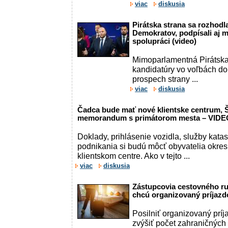
viac
diskusia
Pirátska strana sa rozhod
Demokratov, podpísali aj
spolupráci (video)
Mimoparlamentná Pirátska
kandidatúry vo voľbách d
prospech strany ...
viac
diskusia
Čadca bude mať nové klientske centrum, Š
memorandum s primátorom mesta – VIDE
Doklady, prihlásenie vozidla, služby kata
podnikania si budú môcť obyvatelia okre
klientskom centre. Ako v tejto ...
viac
diskusia
Zástupcovia cestovného ruc
chcú organizovaný príjazd
Posilniť organizovaný príj
zvýšiť počet zahraničných