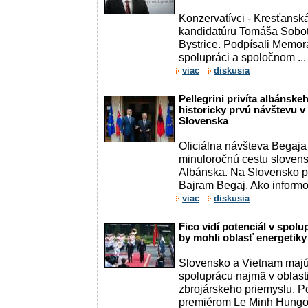
Konzervatívci - Kresťanská
kandidatúru Tomáša Sobot
Bystrice. Podpísali Memo
spolupráci a spoločnom ...
viac
diskusia
Pellegrini privíta albánske
historicky prvú návštevu v
Slovenska
Oficiálna návšteva Begaja
minuloročnú cestu sloven
Albánska. Na Slovensko pr
Bajram Begaj. Ako inform
viac
diskusia
Fico vidí potenciál v spolu
by mohli oblasť energetiky
Slovensko a Vietnam majú 
spoluprácu najmä v oblast
zbrojárskeho priemyslu. P
premiérom Le Minh Hungom