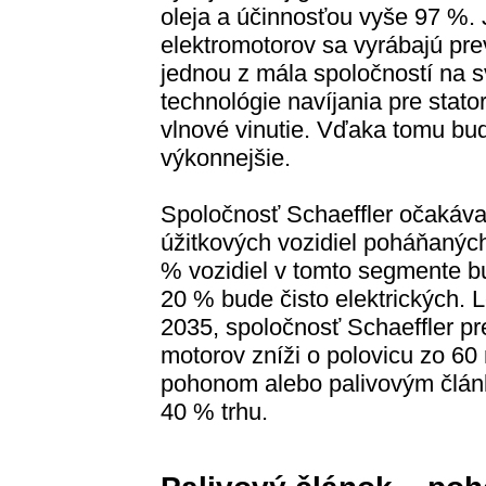
oleja a účinnosťou vyše 97 %.
elektromotorov sa vyrábajú prev
jednou z mála spoločností na s
technológie navíjania pre stato
vlnové vinutie. Vďaka tomu bu
výkonnejšie.
Spoločnosť Schaeffler očakáva
úžitkových vozidiel poháňanýc
% vozidiel v tomto segmente bu
20 % bude čisto elektrických. L
2035, spoločnosť Schaeffler pr
motorov zníži o polovicu zo 60 
pohonom alebo palivovým článk
40 % trhu.