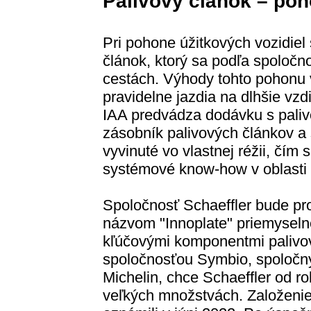
Palivový článok – po
Pri pohone úžitkových vozidiel 
článok, ktorý sa podľa spoločn
cestách. Výhody tohto pohonu v
pravidelne jazdia na dlhšie vzd
IAA predvádza dodávku s paliv
zásobník palivových článkov a 
vyvinuté vo vlastnej réžii, čím 
systémové know-how v oblasti 
Spoločnosť Schaeffler bude pr
názvom "Innoplate" priemyselne
kľúčovými komponentmi palivov
spoločnosťou Symbio, spoločn
Michelin, chce Schaeffler od r
veľkých množstvách. Založenie