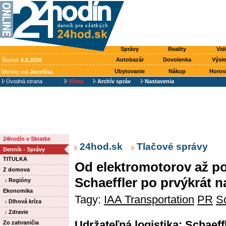
Správy
Reality
Vid
Autobazár
Dovolenka
Výsl
Štvrtok
6.8.2026
Ubytovanie
Nákup
Horos
Meniny má
Jozefína
Úvodná strana
Včera
Archív správ
Nastavenia
24hodín v Skratke
24hod.sk
Tlačové správy
Denník - Správy
TITULKA
Od elektromotorov až po
Z domova
Schaeffler po prvýkrát n
Regióny
Ekonomika
Tagy:
IAA Transportation
PR
Sc
Dlhová kríza
Zdravie
Udržateľná logistika: Schaeffl
Zo zahraničia