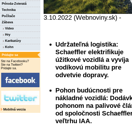
Príroda-Zvieratá
Technika
3.10.2022 (Webnoviny.sk) -
Počítače
Zábava
Video
Hry
Karikatúry
Udržateľná logistika:
Kohn
Schaeffler elektrifikuje
Pridajte sa
úžitkové vozidlá a vyvíja
Ste na Facebooku?
Ste na Twitteri?
vodíkovú mobilitu pre
Pridajte sa.
odvetvie dopravy.
Pohon budúcnosti pre
nákladné vozidlá: Dodáv
pohonom na palivové čl
Mobilná verzia
od spoločnosti Schaeffle
veľtrhu IAA.