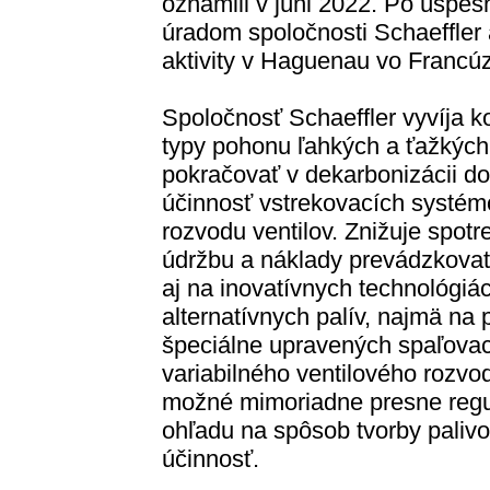
oznámili v júni 2022. Po úspe
úradom spoločnosti Schaeffler
aktivity v Haguenau vo Francú
Spoločnosť Schaeffler vyvíja 
typy pohonu ľahkých a ťažkých 
pokračovať v dekarbonizácii do
účinnosť vstrekovacích systé
rozvodu ventilov. Znižuje spotr
údržbu a náklady prevádzkovat
aj na inovatívnych technológiá
alternatívnych palív, najmä na
špeciálne upravených spaľova
variabilného ventilového rozvod
možné mimoriadne presne regu
ohľadu na spôsob tvorby paliv
účinnosť.