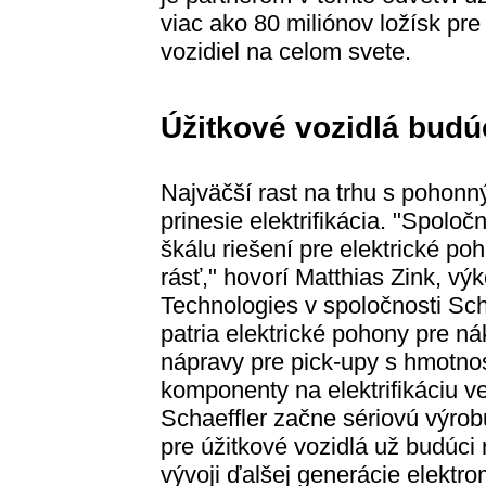
viac ako 80 miliónov ložísk pre
vozidiel na celom svete.
Úžitkové vozidlá budú
Najväčší rast na trhu s pohonn
prinesie elektrifikácia. "Spolo
škálu riešení pre elektrické po
rásť," hovorí Matthias Zink, vý
Technologies v spoločnosti Scha
patria elektrické pohony pre ná
nápravy pre pick-upy s hmotnos
komponenty na elektrifikáciu v
Schaeffler začne sériovú výro
pre úžitkové vozidlá už budúci
vývoji ďalšej generácie elektr