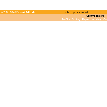
©2005-2026
Denník 24hodin
Dobré Správy 24hodín
Spravodajstvo
Mačka
Správy
Papierové palety
Čo 