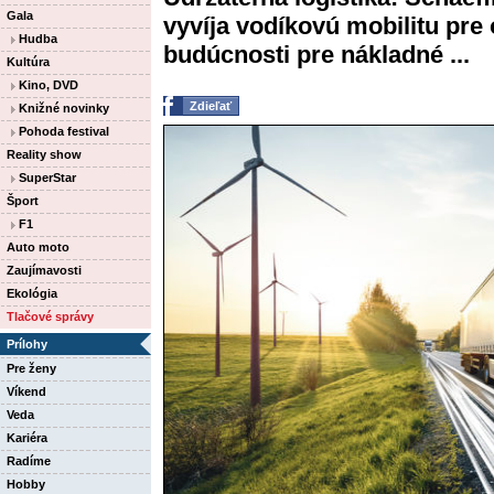
Gala
vyvíja vodíkovú mobilitu pre
Hudba
budúcnosti pre nákladné ...
Kultúra
Kino, DVD
Zdieľať
Knižné novinky
Pohoda festival
Reality show
SuperStar
Šport
F1
Auto moto
Zaujímavosti
Ekológia
Tlačové správy
Prílohy
Pre ženy
Víkend
Veda
Kariéra
Radíme
Hobby