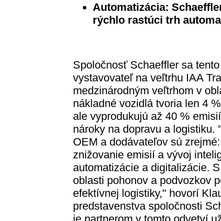
Automatizácia: Schaeffle
rýchlo rastúci trh automa
Spoločnosť Schaeffler sa tento 
vystavovateľ na veľtrhu IAA Tr
medzinárodným veľtrhom v oblas
nákladné vozidlá tvoria len 4 
ale vyprodukujú až 40 % emisií
nároky na dopravu a logistiku.
OEM a dodávateľov sú zrejmé: r
znižovanie emisií a vývoj inteli
automatizácie a digitalizácie. 
oblasti pohonov a podvozkov p
efektívnej logistiky," hovorí K
predstavenstva spoločnosti Sch
je partnerom v tomto odvetví u