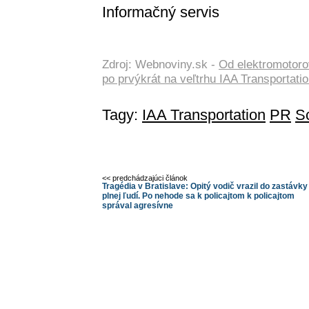
Informačný servis
Zdroj: Webnoviny.sk -
Od elektromotorov
po prvýkrát na veľtrhu IAA Transportati
Tagy:
IAA Transportation
PR
Sc
<< predchádzajúci článok
Tragédia v Bratislave: Opitý vodič vrazil do zastávky
plnej ľudí. Po nehode sa k policajtom k policajtom
správal agresívne