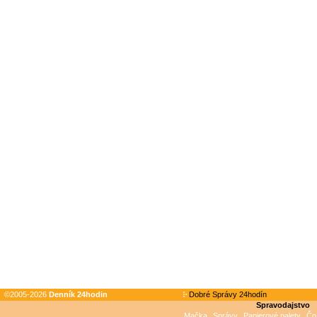
©2005-2026
Denník 24hodin
Dobré Správy 24hodín
Spravodajstvo
Mačka
Správy
Papierové palety
Čo 