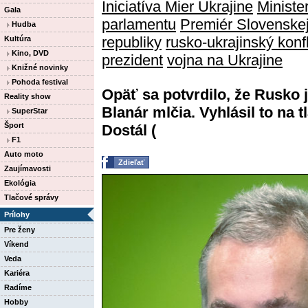
Iniciatíva Mier Ukrajine
Ministe
Gala
parlamentu
Premiér Slovenskej
Hudba
republiky
rusko-ukrajinský konfl
Kultúra
Kino, DVD
prezident
vojna na Ukrajine
Knižné novinky
Pohoda festival
Opäť sa potvrdilo, že Rusko je
Reality show
Blanár mlčia. Vyhlásil to na
SuperStar
Šport
Dostál (
F1
Auto moto
Zdieľať
Zaujímavosti
Ekológia
Tlačové správy
Prílohy
Pre ženy
Víkend
Veda
Kariéra
Radíme
Hobby