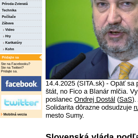
Príroda-Zvieratá
Technika
Počítače
Zábava
Video
Hry
Karikatúry
Kohn
Pridajte sa
Ste na Facebooku?
Ste na Twitteri?
Pridajte sa.
14.4.2025 (SITA.sk) - Opäť sa p
štát, no Fico a Blanár mlčia. Vy
poslanec
Ondrej Dostál
(
SaS
)
Solidarita dôrazne odsudzuje
r
mesto Sumy.
Mobilná verzia
Slovenská vláda podľ