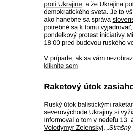
proti Ukrajine
, a že Ukrajina p
demokratického sveta. Je to vša
ako hanebne sa správa
sloven
potrebné sa k tomu vyjadrovať,
pondelkový protest iniciatívy
Mi
18:00 pred budovou ruského ve
V prípade, ak sa vám nezobraz
kliknite sem
Raketový útok zasiahol
Ruský útok balistickými raket
severovýchode Ukrajiny si vyž
Informoval o tom v nedeľu 13. a
Volodymyr Zelenskyj
.
„Strašný 