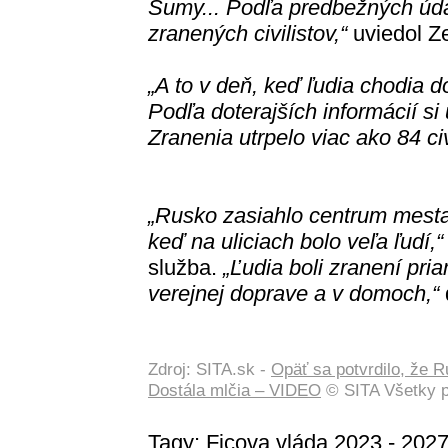
Sumy... Podľa predbežných úda
zranených civilistov,“
uviedol Ze
„A to v deň, keď ľudia chodia d
Podľa doterajších informácií si
Zranenia utrpelo viac ako 84 civ
„Rusko zasiahlo centrum mesta 
keď na uliciach bolo veľa ľudí,“
služba.
„Ľudia boli zranení pria
verejnej doprave a v domoch,“
Zdroj: SITA.sk -
Opäť sa potvrdilo, že Ru
Dostála mlčia – VIDEO
© SITA Všetky p
Tagy:
Ficova vláda 2023 - 202