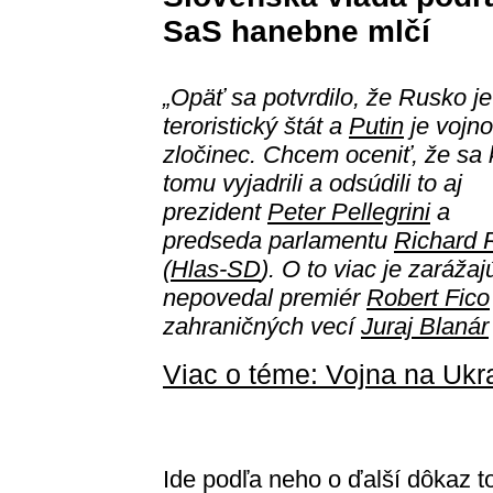
SaS hanebne mlčí
„Opäť sa potvrdilo, že Rusko je
teroristický štát a
Putin
je vojn
zločinec. Chcem oceniť, že sa 
tomu vyjadrili a odsúdili to aj
prezident
Peter Pellegrini
a
predseda parlamentu
Richard 
(
Hlas-SD
). O to viac je zaráža
nepovedal premiér
Robert Fico
zahraničných vecí
Juraj Blanár
Viac o téme: Vojna na Ukr
Ide podľa neho o ďalší dôkaz 