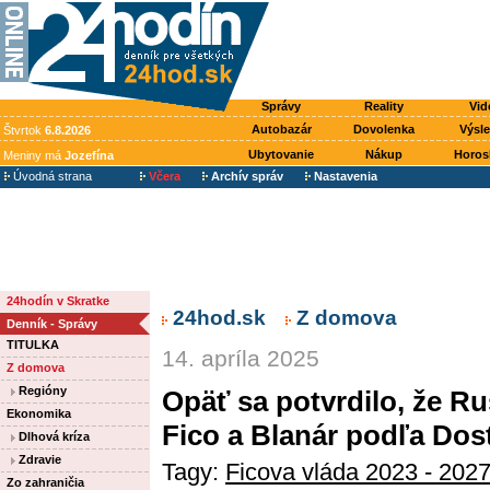
Správy
Reality
Vid
Autobazár
Dovolenka
Výsl
Štvrtok
6.8.2026
Ubytovanie
Nákup
Horos
Meniny má
Jozefína
Úvodná strana
Včera
Archív správ
Nastavenia
24hodín v Skratke
24hod.sk
Z domova
Denník - Správy
TITULKA
14. apríla 2025
Z domova
Regióny
Opäť sa potvrdilo, že Rus
Ekonomika
Fico a Blanár podľa Dos
Dlhová kríza
Zdravie
Tagy:
Ficova vláda 2023 - 202
Zo zahraničia