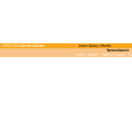
©2005-2026
Denník 24hodin
Dobré Správy 24hodín
Spravodajstvo
Mačka
Správy
Papierové palety
Čo 