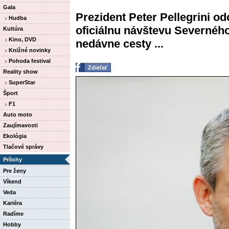
Gala
Prezident Peter Pellegrini od
Hudba
oficiálnu návštevu Severnéh
Kultúra
Kino, DVD
nedávne cesty ...
Knižné novinky
Pohoda festival
Zdieľať
Reality show
SuperStar
Šport
F1
Auto moto
Zaujímavosti
Ekológia
Tlačové správy
Prílohy
Pre ženy
Víkend
Veda
Kariéra
Radíme
Hobby