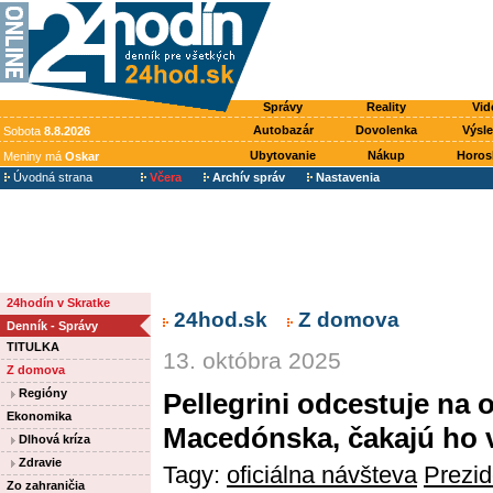
Správy
Reality
Vid
Autobazár
Dovolenka
Výsl
Sobota
8.8.2026
Ubytovanie
Nákup
Horos
Meniny má
Oskar
Úvodná strana
Včera
Archív správ
Nastavenia
24hodín v Skratke
24hod.sk
Z domova
Denník - Správy
TITULKA
13. októbra 2025
Z domova
Regióny
Pellegrini odcestuje na 
Ekonomika
Macedónska, čakajú ho v
Dlhová kríza
Zdravie
Tagy:
oficiálna návšteva
Prezid
Zo zahraničia