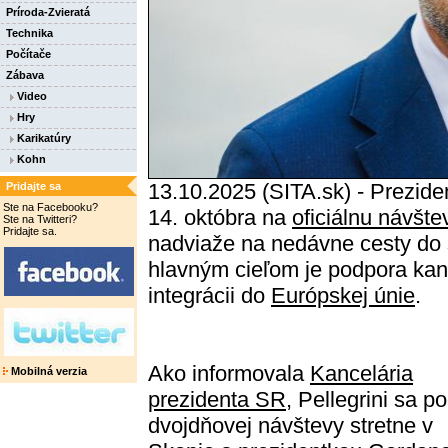
Príroda-Zvieratá
Technika
Počítače
Zábava
Video
Hry
Karikatúry
Kohn
13.10.2025 (SITA.sk) - Prezide
Pridajte sa
Ste na Facebooku?
14. októbra na
oficiálnu návšte
Ste na Twitteri?
Pridajte sa.
nadviaže na nedávne cesty do 
hlavným cieľom je podpora kand
integrácii do
Európskej únie
.
Ako informovala
Kancelária
Mobilná verzia
prezidenta SR
, Pellegrini sa p
dvojdňovej návštevy stretne v