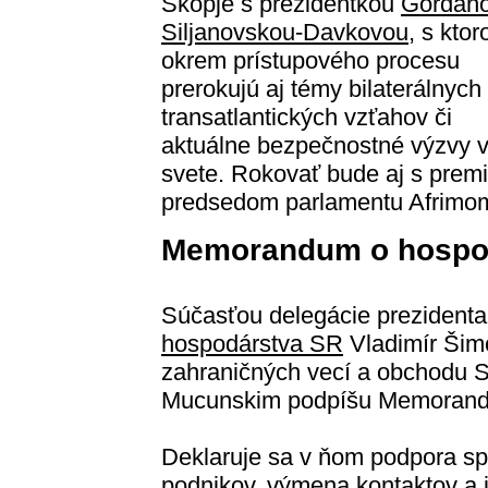
Skopje s prezidentkou
Gordan
Siljanovskou-Davkovou
, s ktor
okrem prístupového procesu
prerokujú aj témy bilaterálnych
transatlantických vzťahov či
aktuálne bezpečnostné výzvy 
svete. Rokovať bude aj s pre
predsedom parlamentu Afrimo
Memorandum o hospod
Súčasťou delegácie prezidenta
hospodárstva SR
Vladimír Šimo
zahraničných vecí a obchodu
Mucunskim podpíšu Memorandu
Deklaruje sa v ňom podpora sp
podnikov, výmena kontaktov a inf