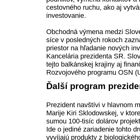
cestovného ruchu, ako aj vytvá
investovanie.
Obchodná výmena medzi Slo
síce v posledných rokoch zazna
priestor na hľadanie nových inv
Kancelária prezidenta SR. Slo
tejto balkánskej krajiny aj fin
Rozvojového programu OSN (
Ďalší program prezide
Prezident navštívi v hlavnom m
Marije Kiri Sklodowskej, v ktor
sumou 100-tisíc dolárov projek
Ide o jediné zariadenie tohto dr
vyvíjajú produkty z biologické