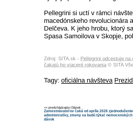
Pellegrini si uctí v rámci náv
macedónskeho revolucionára a
Delčeva. K jeho hrobu, ktorý sa
Spasa Samoilova v Skopje, pol
Zdroj: SITA.sk -
Pellegrini odcestuje n
čakajú ho viaceré rokovania
© SITA Vše
Tagy:
oficiálna návšteva
Prezid
<< predchádzajúci článok
Zamestnávateľov čaká od apríla 2026 zjednodušenie
administratívy, zmeny sa budú týkať nemocenských
dávok