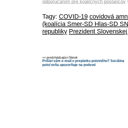
odporúčaním pre koaličných poslancov
Tagy:
COVID-19
covidová amn
(koalícia Smer-SD Hlas-SD S
republiky
Prezident Slovenskej
<< predchádzajúci článok
Prišiel vám e-mail o preplatku poistného? Sociálna
poisťovňa upozorňuje na podvod