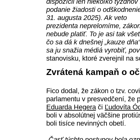
dispozícii len niekoľko týždňov
podanie žiadosti o odškodneni
31. augusta 2025). Ak veto
prezidenta neprelomíme, záko
nebude platiť. To je asi tak vše
čo sa dá k dnešnej „kauze dňa“
sa ju snažia médiá vyrobiť, pov
stanovisku, ktoré zverejnil na so
Zvrátená kampaň o oč
Fico dodal, že zákon o tzv. cov
parlamentu v presvedčení, že 
Eduarda Hegera
či
Ľudovíta Ó
boli v absolútnej väčšine prot
boli tisíce nevinných obetí.
„Časť týchto postupov bola oz