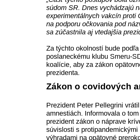
súdom SR. Dnes vychádzajú na p
experimentálnych vakcín prot
na podporu očkovania pod názv
sa zúčastnila aj vtedajšia prez
Za týchto okolností bude podľa
poslaneckému klubu Smeru-SD,
koalície, aby za zákon opätovne
prezidenta.
Zákon o covidových 
Prezident Peter Pellegrini vrát
amnestiách. Informovala o tom
prezident zákon o náprave kr
súvislosti s protipandemickými 
výhradami na opätovné preroko