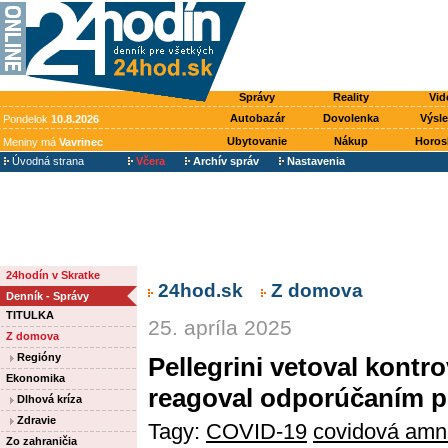
Správy
Reality
Vid
Autobazár
Dovolenka
Výsl
Pondelok
10.8.2026
Ubytovanie
Nákup
Horos
Meniny má
Vavrinec
Úvodná strana
Včera
Archív správ
Nastavenia
24hodín v Skratke
24hod.sk
Z domova
Denník - Správy
TITULKA
25. apríla 2025
Z domova
Regióny
Pellegrini vetoval kontr
Ekonomika
reagoval odporúčaním p
Dlhová kríza
Zdravie
Tagy:
COVID-19
covidová amn
Zo zahraničia