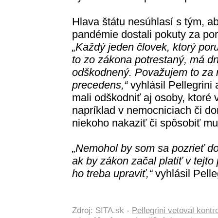
Hlava štátu nesúhlasí s tým, ab
pandémie dostali pokuty za po
„Každý jeden človek, ktorý poru
to zo zákona potrestaný, má d
odškodnený. Považujem to za
precedens,“
vyhlásil Pellegrin
mali odškodniť aj osoby, ktoré
napríklad v nemocniciach či do
niekoho nakaziť či spôsobiť mu
„Nemohol by som sa pozrieť do
ak by zákon začal platiť v tej
ho treba upraviť,“
vyhlásil Pelleg
Zdroj: SITA.sk -
Pellegrini vetoval kont