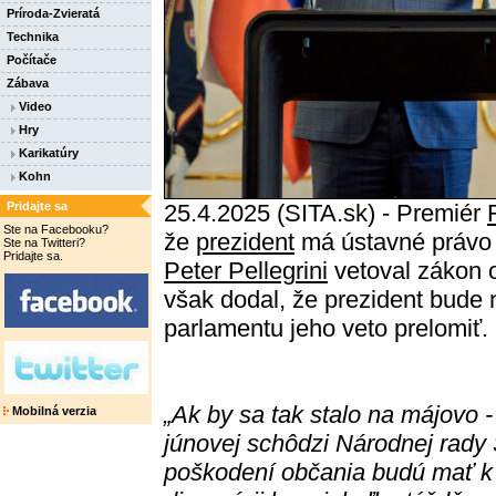
Príroda-Zvieratá
Technika
Počítače
Zábava
Video
Hry
Karikatúry
Kohn
Pridajte sa
25.4.2025 (SITA.sk) - Premiér
Ste na Facebooku?
že
prezident
má ústavné právo v
Ste na Twitteri?
Pridajte sa.
Peter Pellegrini
vetoval zákon 
však dodal, že prezident bude
parlamentu jeho veto prelomiť.
„Ak by sa tak stalo na májovo -
Mobilná verzia
júnovej schôdzi Národnej rady
poškodení občania budú mať k