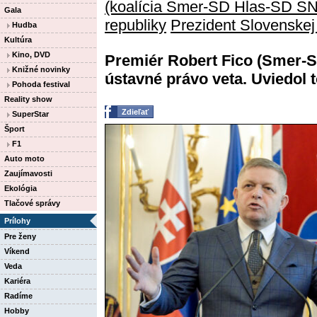
(koalícia Smer-SD Hlas-SD S
Gala
republiky
Prezident Slovenskej
Hudba
Kultúra
Kino, DVD
Premiér Robert Fico (Smer-S
Knižné novinky
ústavné právo veta. Uviedol to
Pohoda festival
Reality show
Zdieľať
SuperStar
Šport
F1
Auto moto
Zaujímavosti
Ekológia
Tlačové správy
Prílohy
Pre ženy
Víkend
Veda
Kariéra
Radíme
Hobby