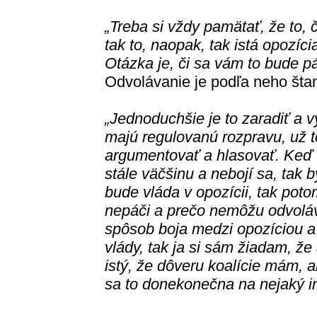
„Treba si vždy pamätať, že to, č
tak to, naopak, tak istá opozíc
Otázka je, či sa vám to bude pá
Odvolávanie je podľa neho šta
„Jednoduchšie je to zaradiť a v
majú regulovanú rozpravu, už t
argumentovať a hlasovať. Keď 
stále väčšinu a nebojí sa, tak b
bude vláda v opozícii, tak potom
nepáči a prečo nemôžu odvoláva
spôsob boja medzi opozíciou a
vlády, tak ja si sám žiadam, že
istý, že dôveru koalície mám, 
sa to donekonečna na nejaký in