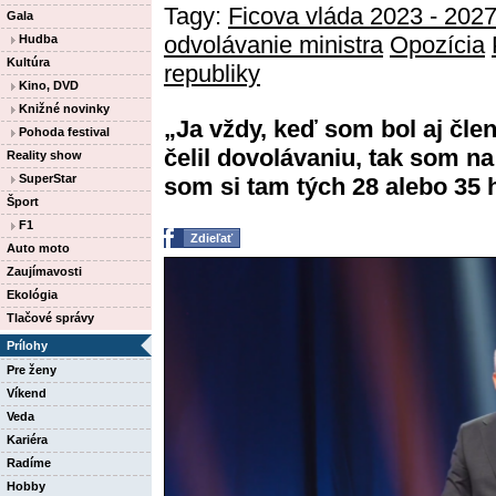
Tagy:
Ficova vláda 2023 - 202
Gala
odvolávanie ministra
Opozícia
Hudba
Kultúra
republiky
Kino, DVD
Knižné novinky
„Ja vždy, keď som bol aj čle
Pohoda festival
čelil dovolávaniu, tak som na
Reality show
SuperStar
som si tam tých 28 alebo 35 h
Šport
F1
Zdieľať
Auto moto
Zaujímavosti
Ekológia
Tlačové správy
Prílohy
Pre ženy
Víkend
Veda
Kariéra
Radíme
Hobby