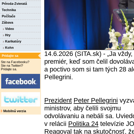
Príroda-Zvieratá
Technika
Počítače
Zábava
Video
Hry
Karikatúry
Kohn
14.6.2026 (SITA.sk) - „Ja vždy,
Pridajte sa
premiér, keď som čelil dovoláva
Ste na Facebooku?
Ste na Twitteri?
a poctivo som si tam tých 28 a
Pridajte sa.
Pellegrini.
Prezident
Peter Pellegrini
vyzv
ministrov, aby čelili svojmu
Mobilná verzia
odvolávaniu a nebáli sa. Uviedo
v relácii
Politika 24
televízie JO
Reagoval tak na skutočnosť, ž