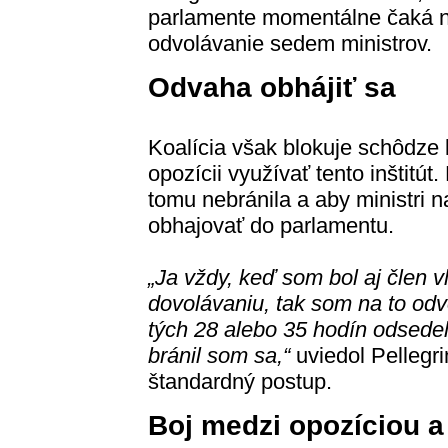
parlamente momentálne čaká 
odvolávanie sedem ministrov.
Odvaha obhájiť sa
Koalícia však blokuje schôdze
opozícii využívať tento inštitút
tomu nebránila a aby ministri na
obhajovať do parlamentu.
„Ja vždy, keď som bol aj člen v
dovolávaniu, tak som na to odvo
tých 28 alebo 35 hodín odsedel
bránil som sa,“
uviedol Pellegrin
štandardný postup.
Boj medzi opozíciou a