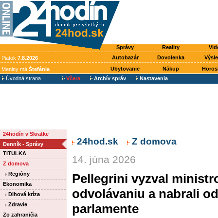
Správy
Reality
Vid
Autobazár
Dovolenka
Výsl
Piatok
7.8.2026
Ubytovanie
Nákup
Horos
Meniny má
Štefánia
Úvodná strana
Včera
Archív správ
Nastavenia
24hodín v Skratke
24hod.sk
Z domova
Denník - Správy
TITULKA
14. júna 2026
Z domova
Regióny
Pellegrini vyzval ministr
Ekonomika
odvolávaniu a nabrali o
Dlhová kríza
Zdravie
parlamente
Zo zahraničia