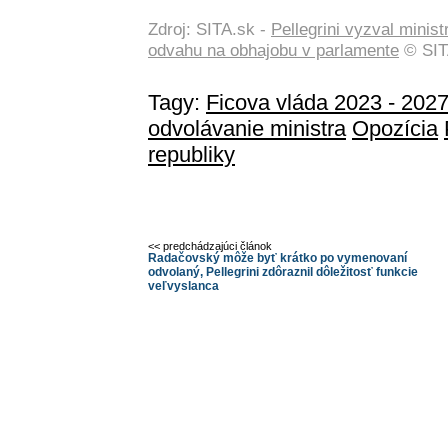
Zdroj: SITA.sk -
Pellegrini vyzval minist
odvahu na obhajobu v parlamente
© SIT
Tagy:
Ficova vláda 2023 - 202
odvolávanie ministra
Opozícia
republiky
<< predchádzajúci článok
Radačovský môže byť krátko po vymenovaní
odvolaný, Pellegrini zdôraznil dôležitosť funkcie
veľvyslanca