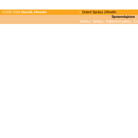
©2005-2026
Denník 24hodin
Dobré Správy 24hodín
Spravodajstvo
Mačka
Správy
Papierové palety
Čo 