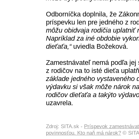
Odborníčka doplnila, že Zákon
príspevku len pre jedného z ro
môžu obidvaja rodičia uplatniť 
Napríklad za iné obdobie vykoná
dieťaťa,“
uviedla Božeková.
Zamestnávateľ nemá podľa jej sl
z rodičov na to isté dieťa upla
základe jedného vystaveného 
výdavku si však môže nárok na 
rodičov dieťaťa a takýto výdav
uzavrela.
Zdroj: SITA.sk -
Príspevok zamestnávate
povinnosťou. Kto naň má nárok?
© SITA