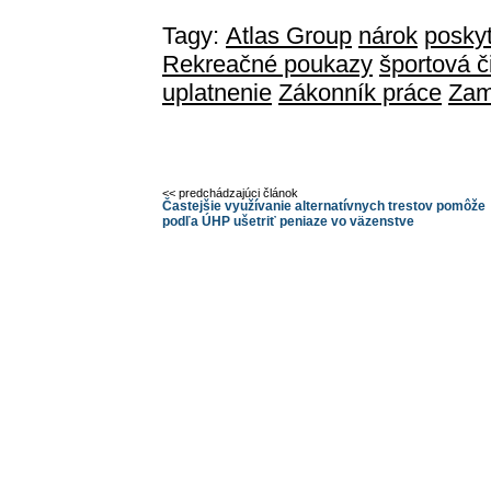
Tagy:
Atlas Group
nárok
poskyt
Rekreačné poukazy
športová č
uplatnenie
Zákonník práce
Zam
<< predchádzajúci článok
Častejšie využívanie alternatívnych trestov pomôže
podľa ÚHP ušetriť peniaze vo väzenstve