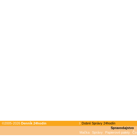
©2005-2026
Denník 24hodin
Dobré Správy 24hodín
Spravodajstvo
Mačka
Správy
Papierové palety
Čo 