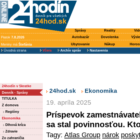
Správy
Reality
Vid
Autobazár
Dovolenka
Výsl
Piatok
7.8.2026
Ubytovanie
Nákup
Horos
Meniny má
Štefánia
Úvodná strana
Včera
Archív správ
Nastavenia
24hodín v Skratke
24hod.sk
Ekonomika
Denník - Správy
TITULKA
19. apríla 2025
Z domova
Regióny
Príspevok zamestnávateľ
Ekonomika
sa stal povinnosťou. Kt
Dlhová kríza
Zdravie
Tagy:
Atlas Group
nárok
poskyt
Zo zahraničia