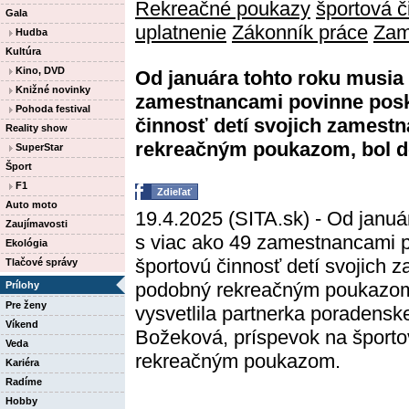
Rekreačné poukazy
športová č
Gala
uplatnenie
Zákonník práce
Zam
Hudba
Kultúra
Kino, DVD
Od januára tohto roku musia 
Knižné novinky
zamestnancami povinne posk
Pohoda festival
činnosť detí svojich zamest
Reality show
rekreačným poukazom, bol do
SuperStar
Šport
F1
Zdieľať
Auto moto
19.4.2025 (SITA.sk) - Od januá
Zaujímavosti
s viac ako 49 zamestnancami p
Ekológia
športovú činnosť detí svojich 
Tlačové správy
podobný rekreačným poukazom,
Prílohy
Pre ženy
vysvetlila partnerka poradensk
Víkend
Božeková, príspevok na športo
Veda
rekreačným poukazom.
Kariéra
Radíme
Hobby