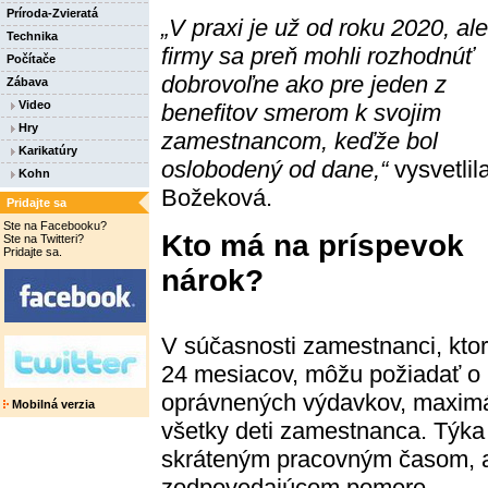
Príroda-Zvieratá
„V praxi je už od roku 2020, ale
Technika
firmy sa preň mohli rozhodnúť
Počítače
dobrovoľne ako pre jeden z
Zábava
Video
benefitov smerom k svojim
Hry
zamestnancom, keďže bol
Karikatúry
oslobodený od dane,“
vysvetlil
Kohn
Božeková.
Pridajte sa
Ste na Facebooku?
Kto má na príspevok
Ste na Twitteri?
Pridajte sa.
nárok?
V súčasnosti zamestnanci, kto
24 mesiacov, môžu požiadať o
oprávnených výdavkov, maximá
Mobilná verzia
všetky deti zamestnanca. Týka
skráteným pracovným časom, a
zodpovedajúcom pomere.