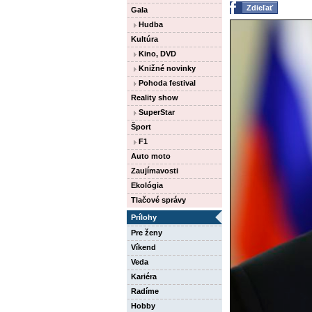
Zdieľať
Gala
Hudba
Kultúra
Kino, DVD
Knižné novinky
Pohoda festival
Reality show
SuperStar
Šport
F1
Auto moto
Zaujímavosti
Ekológia
Tlačové správy
Prílohy
Pre ženy
Víkend
Veda
Kariéra
Radíme
Hobby