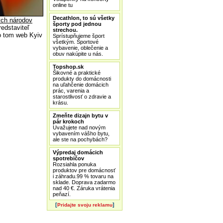
online tu
Decathlon, to sú všetky
ých národov
športy pod jednou
edstaviteľ
strechou.
 o tom web Kyiv
Sprístupňujeme šport
všetkým. Športové
vybavenie, oblečenie a
obuv nakúpite u nás.
Topshop.sk
Šikovné a praktické
produkty do domácnosti
na uľahčenie domácich
prác, varenia a
starostlivosť o zdravie a
krásu.
Zmeňte dizajn bytu v
pár krokoch
Uvažujete nad novým
vybavením vášho bytu,
ale ste na pochybách?
Výpredaj domácich
spotrebičov
Rozsiahla ponuka
produktov pre domácnosť
i záhradu.99 % tovaru na
sklade. Doprava zadarmo
nad 40 €. Záruka vrátenia
peňazí.
[
]
Pridajte svoju reklamu