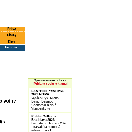
Práca
Lístky
Kino
Inzercia
Sponzorované odkazy
[
]
Pridajte svoju reklamu
LABYRINT FESTIVAL
2026 NITRA
Vojtěch Dyk, Michal
o vojny
David, Desmod,
Čechomor a ďaľší.
Vstupenky tu
Robbie Williams
Bratislava 2026
) v
Lovestream festival 2026
- najväčšia hudobná
udalosť roka !