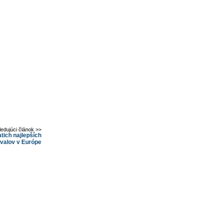
ledujúci článok >>
tich najlepších
ivalov v Európe