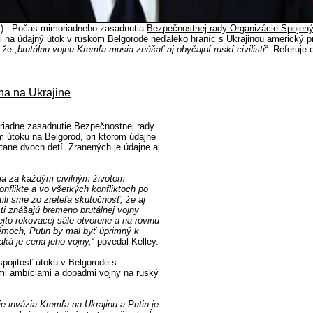
k) - Počas mimoriadneho zasadnutia
Bezpečnostnej rady Organizácie Spojen
 na údajný útok v ruskom Belgorode neďaleko hraníc s Ukrajinou americký pr
 že „
brutálnu vojnu Kremľa musia znášať aj obyčajní ruskí civilisti
“. Referuje
na na Ukrajine
riadne zasadnutie Bezpečnostnej rady
útoku na Belgorod, pri ktorom údajne
tane dvoch detí. Zranených je údajne aj
ia za každým civilným životom
nflikte a vo všetkých konfliktoch po
ili sme zo zreteľa skutočnosť, že aj
isti znášajú bremeno brutálnej vojny
jto rokovacej sále otvorene a na rovinu
émoch, Putin by mal byť úprimný k
aká je cena jeho vojny,
“ povedal Kelley.
spojitosť útoku v Belgorode s
mi ambíciami a dopadmi vojny na ruský
 invázia Kremľa na Ukrajinu a Putin je