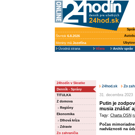
Sprá
Autob
Štvrtok
6.8.2026
Ubytov
Meniny má
Jozefína
Úvodná strana
Včera
Archív správ
24hodín v Skratke
24hod.sk
Zo zah
Denník - Správy
31. decembra 2023
TITULKA
Z domova
Putin je zodpo
Regióny
musia znášať aj 
Ekonomika
Tagy:
Charta OSN
r
Dlhová kríza
Počas mimoriadneh
Zdravie
nadväznosti na úda
Zo zahraničia