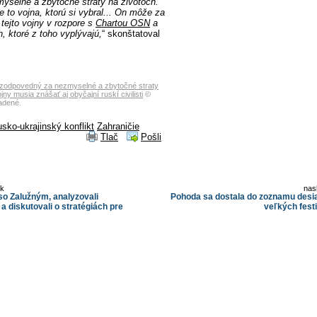
yselné a zbytočné straty na životoch.
Je to vojna, ktorú si vybral... On môže za
 tejto vojny v rozpore s
Chartou OSN
a
h, ktoré z toho vyplývajú,
“ skonštatoval
e zodpovedný za nezmyselné a zbytočné straty
ny musia znášať aj obyčajní ruskí civilisti
©
adené.
usko-ukrajinský konflikt
Zahraničie
Tlač
Pošli
ok
nas
 so Zalužným, analyzovali
Pohoda sa dostala do zoznamu desia
a diskutovali o stratégiách pre
veľkých fest