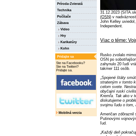
Príroda-Zvieratá
Technika
31.12.2023 (SITA.s
Počítače
(OSN)
v nadväznosti
John Kelley uviedol,
Zábava
Independent.
Video
Hry
Viac o téme: Voj
Karikatúry
Kohn
Rusko zvolalo mimo
Pridajte sa
OSN po sobotňajšom 
Ste na Facebooku?
zahynulo 20 ľudí vrá
Ste na Twitteri?
takmer 111 osôb.
Pridajte sa.
„
Spojené štáty smút
strateným v tomto ko
celom svete. Nestrat
obyčajní ruskí civil
Kremľa. Tak ako v te
diskutujeme o probl
svojmu ľudu o tom, 
Mobilná verzia
Američan zdôraznil 
Putinovými vojnový
ľud.
„
Každý deň pokračuje