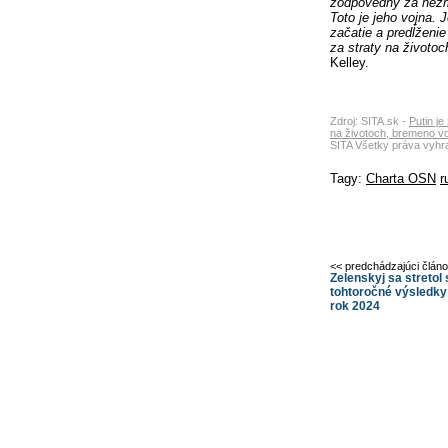
zodpovedný za nezm
Toto je jeho vojna. 
začatie a predĺženie
za straty na životoc
Kelley.
Zdroj: SITA.sk -
Putin j
na životoch, bremeno voj
SITA Všetky práva vyhr
Tagy:
Charta OSN
r
<< predchádzajúci člán
Zelenskyj sa stretol
tohtoročné výsledky 
rok 2024