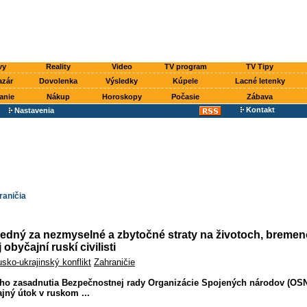
vy
Reality
Video
TV program
TV Tipy
azár
Dovolenka
Výsledky
Kúpele
Lacné letenky
anie
Nákup
Horoskopy
Počasie
Zábava
Kontakt
Nastavenia
raničia
vedný za nezmyselné a zbytočné straty na životoch, bremen
obyčajní ruskí civilisti
usko-ukrajinský konflikt
Zahraničie
o zasadnutia Bezpečnostnej rady Organizácie Spojených národov (OSN
jný útok v ruskom ...