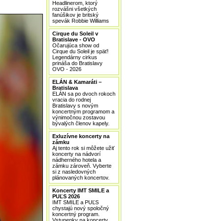
Headlinerom, ktorý
rozvášni všetkých
fanúšikov je britský
spevák Robbie Williams
Cirque du Soleil v
Bratislave - OVO
Očarujúca show od
Cirque du Soleil je späť!
Legendárny cirkus
prináša do Bratislavy
OVO - 2026
ELÁN & Kamaráti –
Bratislava
ELÁN sa po dvoch rokoch
vracia do rodnej
Bratislavy s novým
koncertným programom a
výnimočnou zostavou
bývalých členov kapely.
Exluzívne koncerty na
zámku
Aj tento rok si môžete užiť
koncerty na nádvorí
nádherného hotela a
zámku zároveň. Vyberte
si z nasledovných
plánovaných koncertov.
Koncerty IMT SMILE a
PUĽS 2026
IMT SMILE a PUĽS
chystajú nový spoločný
koncertný program.
Vstupenky na koncerty