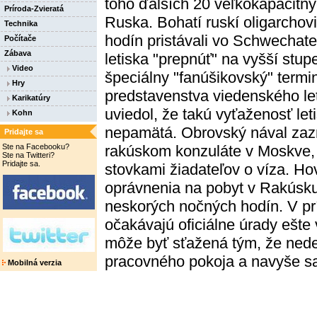
toho ďalších 20 veľkokapacitnýc
Príroda-Zvieratá
Ruska. Bohatí ruskí oligarchov
Technika
hodín pristávali vo Schwechate
Počítače
Zábava
letiska "prepnúť" na vyšší stup
Video
špeciálny "fanúšikovský" termi
Hry
predstavenstva viedenského le
Karikatúry
uviedol, že takú vyťaženosť let
Kohn
nepamätá. Obrovský nával zaz
Pridajte sa
Ste na Facebooku?
rakúskom konzuláte v Moskve, 
Ste na Twitteri?
Pridajte sa.
stovkami žiadateľov o víza. Ho
oprávnenia na pobyt v Rakúsku 
neskorých nočných hodín. V pr
očakávajú oficiálne úrady ešte
môže byť sťažená tým, že nede
pracovného pokoja a navyše sa 
Mobilná verzia