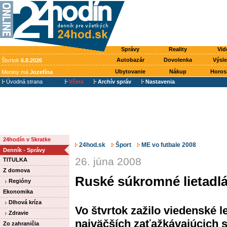
Správy
Reality
Vid
Autobazár
Dovolenka
Výsl
Štvrtok
6.8.2026
Ubytovanie
Nákup
Horos
Meniny má
Jozefína
Úvodná strana
Včera
Archív správ
Nastavenia
24hodín v Skratke
24hod.sk
Šport
ME vo futbale 2008
Denník - Správy
26. júna 2008
TITULKA
Z domova
Ruské súkromné lietadlá
Regióny
Ekonomika
Dlhová kríza
Vo štvrtok zažilo viedenské 
Zdravie
najväčších zaťažkávajúcich sk
Zo zahraničia