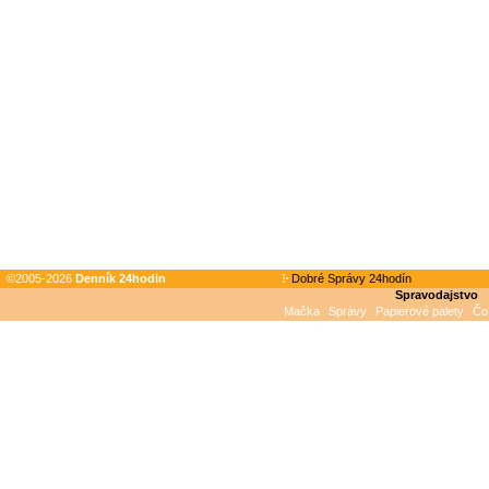
©2005-2026
Denník 24hodin
Dobré Správy 24hodín
Spravodajstvo
Mačka
Správy
Papierové palety
Čo 