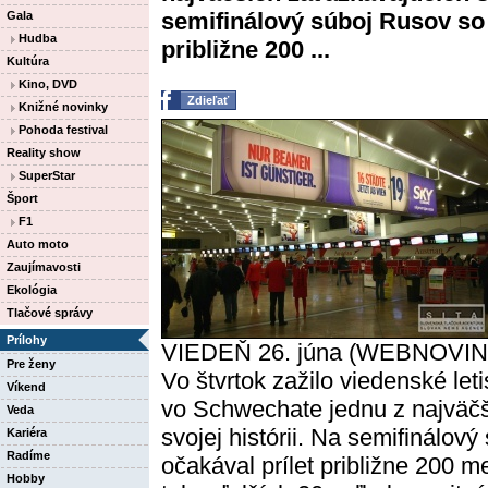
semifinálový súboj Rusov so 
Gala
Hudba
približne 200 ...
Kultúra
Kino, DVD
Zdieľať
Knižné novinky
Pohoda festival
Reality show
SuperStar
Šport
F1
Auto moto
Zaujímavosti
Ekológia
Tlačové správy
Prílohy
VIEDEŇ 26. júna (WEBNOVIN
Pre ženy
Vo štvrtok zažilo viedenské let
Víkend
vo Schwechate jednu z najväčš
Veda
svojej histórii. Na semifinálov
Kariéra
Radíme
očakával prílet približne 200 
Hobby