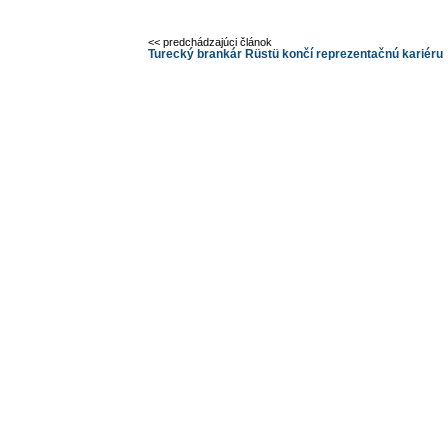
<< predchádzajúci článok
Turecký brankár Rüstü končí reprezentačnú kariéru