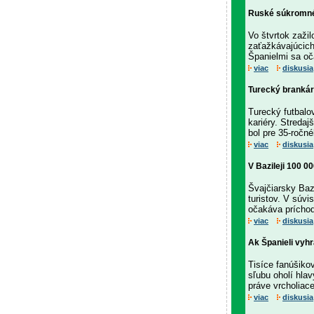
Ruské súkromné 
Vo štvrtok zaži
zaťažkávajúcich
Španielmi sa oča
viac
diskusia
Turecký brankár
Turecký futbalo
kariéry. Stredaj
bol pre 35-ročn
viac
diskusia
V Bazileji 100 00
Švajčiarsky Bazi
turistov. V súv
očakáva príchod
viac
diskusia
Ak Španieli vyhr
Tisíce fanúšikov
sľubu oholí hlav
práve vrcholiac
viac
diskusia