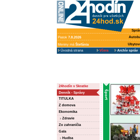
Sprá
Autob
Piatok
7.8.2026
Ubytov
Meniny má
Štefánia
Úvodná strana
Včera
Archív správ
24hodín v Skratke
Denník - Správy
TITULKA
Z domova
Ekonomika
Zdravie
Zo zahraničia
Gala
Hudba