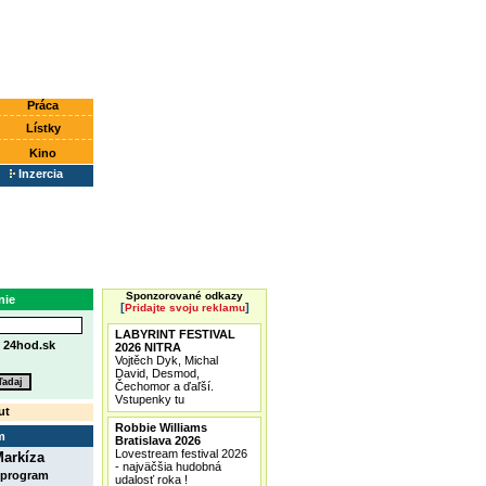
Práca
Lístky
Kino
Inzercia
Sponzorované odkazy
nie
[
]
Pridajte svoju reklamu
LABYRINT FESTIVAL
e
24hod.sk
2026 NITRA
Vojtěch Dyk, Michal
David, Desmod,
Čechomor a ďaľší.
Vstupenky tu
ut
Robbie Williams
m
Bratislava 2026
Lovestream festival 2026
arkíza
- najväčšia hudobná
 program
udalosť roka !