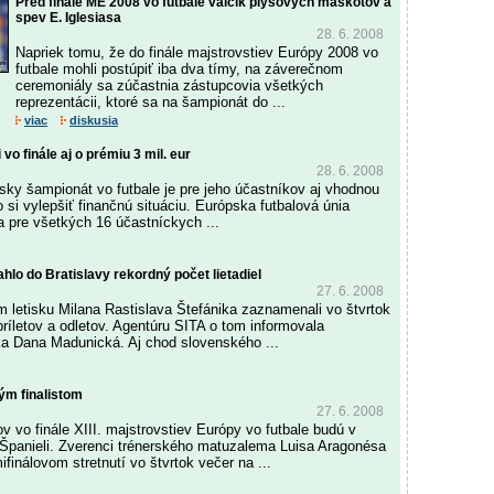
Pred finále ME 2008 vo futbale valčík plyšových maskotov a
spev E. Iglesiasa
28. 6. 2008
Napriek tomu, že do finále majstrovstiev Európy 2008 vo
futbale mohli postúpiť iba dva tímy, na záverečnom
ceremoniály sa zúčastnia zástupcovia všetkých
reprezentácii, ktoré sa na šampionát do ...
viac
diskusia
vo finále aj o prémiu 3 mil. eur
28. 6. 2008
psky šampionát vo futbale je pre jeho účastníkov aj vhodnou
o si vylepšiť finančnú situáciu. Európska futbalová únia
a pre všetkých 16 účastníckych ...
hlo do Bratislavy rekordný počet lietadiel
27. 6. 2008
m letisku Milana Rastislava Štefánika zaznamenali vo štvrtok
príletov a odletov. Agentúru SITA o tom informovala
ka Dana Madunická. Aj chod slovenského ...
ým finalistom
27. 6. 2008
vo finále XIII. majstrovstiev Európy vo futbale budú v
 Španieli. Zverenci trénerského matuzalema Luisa Aragonésa
finálovom stretnutí vo štvrtok večer na ...