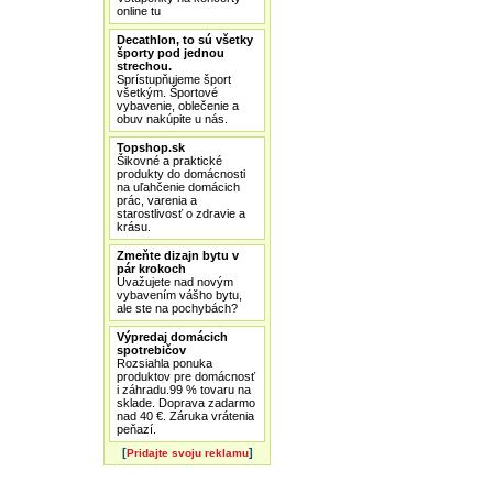
online tu
Decathlon, to sú všetky
športy pod jednou
strechou.
Sprístupňujeme šport
všetkým. Športové
vybavenie, oblečenie a
obuv nakúpite u nás.
Topshop.sk
Šikovné a praktické
produkty do domácnosti
na uľahčenie domácich
prác, varenia a
starostlivosť o zdravie a
krásu.
Zmeňte dizajn bytu v
pár krokoch
Uvažujete nad novým
vybavením vášho bytu,
ale ste na pochybách?
Výpredaj domácich
spotrebičov
Rozsiahla ponuka
produktov pre domácnosť
i záhradu.99 % tovaru na
sklade. Doprava zadarmo
nad 40 €. Záruka vrátenia
peňazí.
[
]
Pridajte svoju reklamu