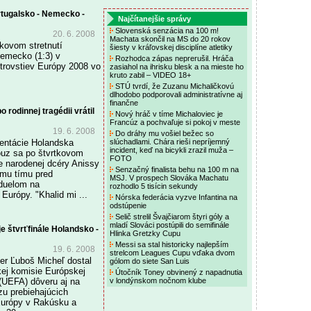
ortugalsko - Nemecko -
Najčítanejšie správy
Slovenská senzácia na 100 m!
20. 6. 2008
Machata skončil na MS do 20 rokov
kovom stretnutí
šiesty v kráľovskej disciplíne atletiky
Nemecko (1:3) v
Rozhodca zápas neprerušil. Hráča
strovstiev Európy 2008 vo
zasiahol na ihrisku blesk a na mieste ho
kruto zabil – VIDEO 18+
STÚ tvrdí, že Zuzanu Michaličkovú
dlhodobo podporovali administratívne aj
finančne
 rodinnej tragédii vrátil
Nový hráč v tíme Michaloviec je
Francúz a pochvaľuje si pokoj v meste
19. 6. 2008
Do dráhy mu vošiel bežec so
entácie Holandska
slúchadlami. Chára rieši nepríjemný
incident, keď na bicykli zrazil muža –
ouz sa po štvrtkovom
FOTO
e narodenej dcéry Anissy
Senzačný finalista behu na 100 m na
ému tímu pred
MSJ. V prospech Slováka Machatu
 duelom na
rozhodlo 5 tisícin sekundy
Európy. "Khalid mi ...
Nórska federácia vyzve Infantina na
odstúpenie
Selič strelil Švajčiarom štyri góly a
mladí Slováci postúpili do semifinále
e štvrťfinále Holandsko -
Hlinka Gretzky Cupu
Messi sa stal historicky najlepším
19. 6. 2008
strelcom Leagues Cupu vďaka dvom
er Ľuboš Micheľ dostal
gólom do siete San Luis
ej komisie Európskej
Útočník Toney obvinený z napadnutia
 (UEFA) dôveru aj na
v londýnskom nočnom klube
ázu prebiehajúcich
Európy v Rakúsku a