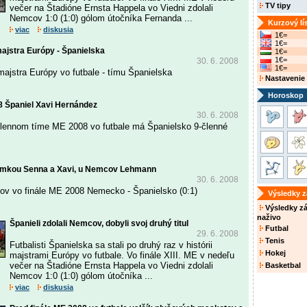
TV tipy
večer na Štadióne Ernsta Happela vo Viedni zdolali
Nemcov 1:0 (1:0) gólom útočníka Fernanda ...
Kurzový lí
viac
diskusia
1€=
1€=
majstra Európy - Španielska
1€=
1€=
30. 6. 2008
1€=
majstra Európy vo futbale - tímu Španielska
Nastavenie
Horoskop
 Španiel Xavi Hernández
30. 6. 2008
lennom tíme ME 2008 vo futbale má Španielsko 9-členné
ámkou Senna a Xavi, u Nemcov Lehmann
30. 6. 2008
ov vo finále ME 2008 Nemecko - Španielsko (0:1)
Výsledky 
Výsledky z
naživo
Španieli zdolali Nemcov, dobyli svoj druhý titul
Futbal
29. 6. 2008
Tenis
Futbalisti Španielska sa stali po druhý raz v histórii
Hokej
majstrami Európy vo futbale. Vo finále XIII. ME v nedeľu
večer na Štadióne Ernsta Happela vo Viedni zdolali
Basketbal
Nemcov 1:0 (1:0) gólom útočníka ...
viac
diskusia