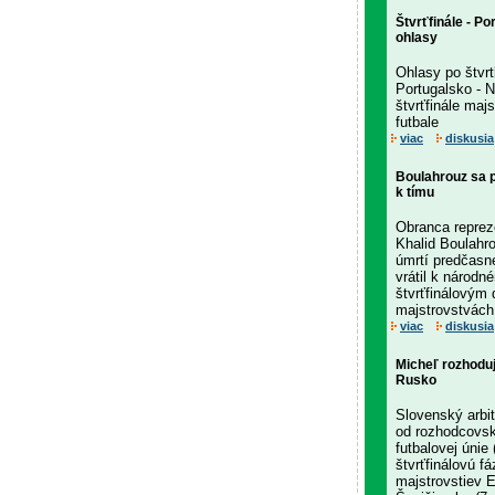
Štvrťfinále - P
ohlasy
Ohlasy po štvrt
Portugalsko - 
štvrťfinále maj
futbale
viac
diskusia
Boulahrouz sa po
k tímu
Obranca reprez
Khalid Boulahr
úmrtí predčasn
vrátil k národn
štvrťfinálovým
majstrovstvách 
viac
diskusia
Micheľ rozhoduj
Rusko
Slovenský arbit
od rozhodcovsk
futbalovej únie
štvrťfinálovú f
majstrovstiev 