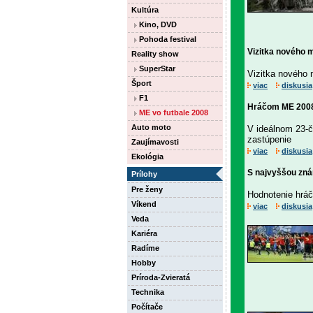
Kultúra
Kino, DVD
Pohoda festival
Vizitka nového 
Reality show
SuperStar
Vizitka nového 
Šport
viac
diskusia
F1
Hráčom ME 2008
ME vo futbale 2008
Auto moto
V ideálnom 23-č
zastúpenie
Zaujímavosti
viac
diskusia
Ekológia
S najvyššou zn
Prílohy
Pre ženy
Hodnotenie hráč
Víkend
viac
diskusia
Veda
Kariéra
Radíme
Hobby
Príroda-Zvieratá
Technika
Počítače