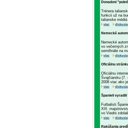
Donadoni ”poletí
Trénera talians
funkcii už na bu
talianske médiá
viac
diskusia
Nemecké automob
Nemecké automob
vo večerných zm
semifinále na ma
viac
diskusia
Oficiálnu stránk
Oficiálnu inter
Švajčiarsku (7. 
2008 viac ako jed
viac
diskusia
Španieli vyradil
Futbalisti Špan
XIII. majstrovs
vo Viedni zdolal
viac
diskusia
Rakúšania predĺ