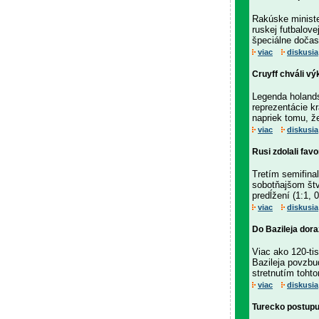
Rakúske ministe
ruskej futbalove
špeciálne dočas
viac
diskusia
Cruyff chváli v
Legenda holands
reprezentácie k
napriek tomu, že
viac
diskusia
Rusi zdolali fav
Tretím semifinal
sobotňajšom štvr
predĺžení (1:1, 0
viac
diskusia
Do Bazileja dora
Viac ako 120-tis
Bazileja povzbu
stretnutím toht
viac
diskusia
Turecko postupu