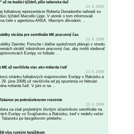
” už na budúci týždeň, píše talianska tlač
24. 6. 2008
kej futbalovej reprezentácie Roberta Donadoniho nahradí vo
dúci týždeň Marcello Lippi. V utorok o tom informovali
 na čele s agentúrou ANSA. Hlavným dôvodom ...
ilky skrátia pre semifinále ME pracovný čas
23. 6. 2008
ilky Daimler, Porsche i ďalšie spoločnosti plánujú v stredu
enách skrátiť robotníkom pracovný čas, aby mohli sledovať
jstrovstvách Európy vo futbale ...
u ME už navštívila viac ako miliarda ľudí
23. 6. 2008
netovú stránku futbalových majstrovstiev Európy v Rakúsku a
- 29. júna 2008) už navštívila od jej spustenia vo februári
na miliarda ľudí. V júni si na ...
i Talianov po jedenástkovom rozstrele
22. 6. 2008
ielska sa stali posledným štvrtým účastníkom semifinále na
tvách Európy vo Švajčiarsku a Rakúsku, keď v nedeľu večer
i Taliansko po bezgólovom priebehu ...
žili víza ruským fanúšikom