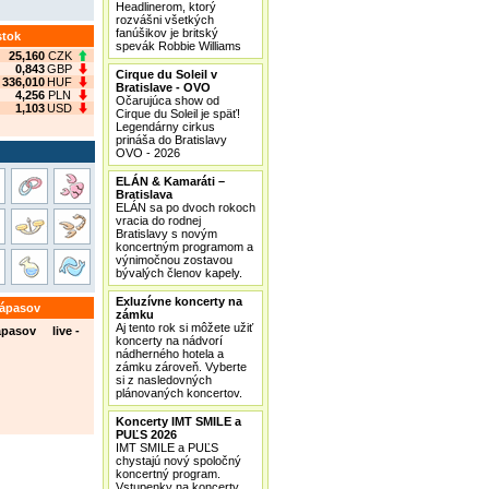
Headlinerom, ktorý
rozvášni všetkých
fanúšikov je britský
stok
spevák Robbie Williams
25,160
CZK
0,843
GBP
Cirque du Soleil v
336,010
HUF
Bratislave - OVO
4,256
PLN
Očarujúca show od
1,103
USD
Cirque du Soleil je späť!
Legendárny cirkus
prináša do Bratislavy
OVO - 2026
ELÁN & Kamaráti –
Bratislava
ELÁN sa po dvoch rokoch
vracia do rodnej
Bratislavy s novým
koncertným programom a
výnimočnou zostavou
bývalých členov kapely.
Exluzívne koncerty na
zápasov
zámku
Aj tento rok si môžete užiť
ápasov live -
koncerty na nádvorí
nádherného hotela a
zámku zároveň. Vyberte
si z nasledovných
plánovaných koncertov.
Koncerty IMT SMILE a
PUĽS 2026
IMT SMILE a PUĽS
chystajú nový spoločný
koncertný program.
Vstupenky na koncerty