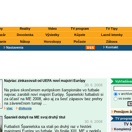
vy
Reality
Video
TV program
TV Tipy
azár
Dovolenka
Výsledky
Kúpele
Lacné letenky
anie
Nákup
Horoskopy
Počasie
Zábava
Kontakt
Nastavenia
Najviac zinkasovali od UEFA noví majstri Európy
Vyhľadáva
30. 6. 2008
Na práve skončenom európskom šampionáte vo futbale
v archív
najviac zarobili noví majstri Európy. Španielski futbalisti si
za účasť na ME 2008, ako aj za šesť zápasov bez prehry
vo svete
na záverečnom turnaji ...
viac
diskusia
Prenájom á
Španieli dobyli na ME svoj druhý titul
TV progra
30. 6. 2008
TV M
Futbalisti Španielska sa stali po druhý raz v histórii
Kompletný
majstrami Európy vo futbale. Vo finále XIII. ME v nedeľu