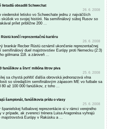
lietadlá obsadili Schwechat
26. 6. 2008
lo viedenské letisko vo Schwechate jednu z najväčších
 skúšok vo svojej histórii. Na semifinálový súboj Rusov so
kával prílet približne 200 ...
 Rüstü končí reprezentačnú kariéru
26. 6. 2008
vý brankár Recber Rüstü oznámil ukončenie reprezentačnej
ší semifinálový duel majstrovstiev Európy proti Nemecku (2:3)
ého gólmana 118. a zároveň ...
0 fanúšikov a štvrť milióna litrov piva
25. 6. 2008
lej sa chystá pohltiť ďalšia obrovská jednorazová vlna
islosti so stredajším semifinálovým zápasom ME vo futbale sa
 80 až 100 000 fanúšikov, z toho ...
ajú šampionát, fanúšikovia prídu o vlasy
25. 6. 2008
 španielskej futbalovej reprezentácie si v rámci verejného
y v prípade, ak zverenci trénera Luisa Aragonésa vyhrajú
e majstrovstvá Európy v Rakúsku a ...