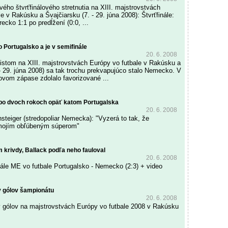
ého štvrťfinálového stretnutia na XIII. majstrovstvách
e v Rakúsku a Švajčiarsku (7. - 29. júna 2008): Štvrťfinále:
ecko 1:1 po predĺžení (0:0, ...
 Portugalsko a je v semifinále
20. 6. 2008
istom na XIII. majstrovstvách Európy vo futbale v Rakúsku a
 - 29. júna 2008) sa tak trochu prekvapujúco stalo Nemecko. V
lovom zápase zdolalo favorizované ...
po dvoch rokoch opäť katom Portugalska
20. 6. 2008
steiger (stredopoliar Nemecka): "Vyzerá to tak, že
 mojím obľúbeným súperom"
m krivdy, Ballack podľa neho fauloval
20. 6. 2008
inále ME vo futbale Portugalsko - Nemecko (2:3) + video
v gólov šampionátu
20. 6. 2008
v gólov na majstrovstvách Európy vo futbale 2008 v Rakúsku