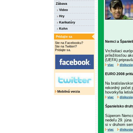
Zábava
Video
Hry
Karikatúry
Kohn
Pridajte sa
Nemci a Španieli 
Ste na Facebooku?
Ste na Twitteri?
Pridajte sa.
Vrcholiaci euró
príležitosťou ak
(UEFA) pripravil
viac
diskusia
EURO 2008 pritia
Na bratislavsko
rekordný počet 
Mobilná verzia
hovorkyňa letis
viac
diskusia
Španielsko druh
Súperom Nemcov 
nedeľu 29. júna
si v druhom semi
viac
diskusia