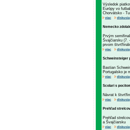
Výsledok piatkov
Európy vo futbal
Chorvátsko - Tur
viac
diskusia
Nemecko zdolalo
Prvým semifinal
Švajčiarsku (7.
prvom štvrťfiná
viac
diskusia
Schweinsteiger 
Bastian Schwein
Portugalsko je
viac
diskusia
Scolari s pocito
Návrat k štvrťf
viac
diskusia
Prehľad strelco
Prehľad strelco
a Švajčiarsku
viac
diskusia