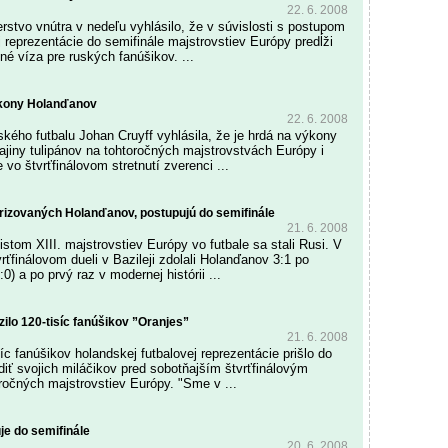
22. 6. 2008
rstvo vnútra v nedeľu vyhlásilo, že v súvislosti s postupom
j reprezentácie do semifinále majstrovstiev Európy predĺži
né víza pre ruských fanúšikov. ...
ýkony Holanďanov
22. 6. 2008
kého futbalu Johan Cruyff vyhlásila, že je hrdá na výkony
rajiny tulipánov na tohtoročných majstrovstvách Európy i
 vo štvrťfinálovom stretnutí zverenci ...
orizovaných Holanďanov, postupujú do semifinále
21. 6. 2008
istom XIII. majstrovstiev Európy vo futbale sa stali Rusi. V
ťfinálovom dueli v Bazileji zdolali Holanďanov 3:1 po
:0) a po prvý raz v modernej histórii ...
zilo 120-tisíc fanúšikov ”Oranjes”
21. 6. 2008
íc fanúšikov holandskej futbalovej reprezentácie prišlo do
diť svojich miláčikov pred sobotňajším štvrťfinálovým
oročných majstrovstiev Európy. "Sme v ...
je do semifinále
20. 6. 2008