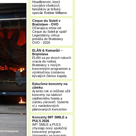
Headlinerom, ktorý
rozvášni všetkých
fanúšikov je britský
spevák Robbie Williams
Cirque du Soleil v
Bratislave - OVO
Očarujúca show od
Cirque du Soleil je späť!
Legendárny cirkus
prináša do Bratislavy
OVO - 2026
ELÁN & Kamaráti –
Bratislava
ELÁN sa po dvoch rokoch
vracia do rodnej
Bratislavy s novým
koncertným programom a
výnimočnou zostavou
bývalých členov kapely.
Exluzívne koncerty na
zámku
Aj tento rok si môžete užiť
koncerty na nádvorí
nádherného hotela a
zámku zároveň. Vyberte
si z nasledovných
plánovaných koncertov.
Koncerty IMT SMILE a
PUĽS 2026
IMT SMILE a PUĽS
chystajú nový spoločný
koncertný program.
Vstupenky na koncerty