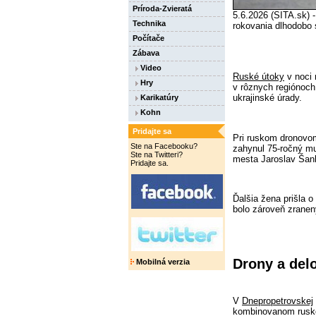
Príroda-Zvieratá
5.6.2026 (SITA.sk) 
Technika
rokovania dlhodobo 
Počítače
Zábava
Video
Ruské útoky
v noci n
Hry
v rôznych regiónoc
ukrajinské úrady.
Karikatúry
Kohn
Pridajte sa
Pri ruskom dronovo
Ste na Facebooku?
zahynul 75-ročný mu
Ste na Twitteri?
mesta Jaroslav Šan
Pridajte sa.
Ďalšia žena prišla o
bolo zároveň zranený
Drony a delo
Mobilná verzia
V
Dnepropetrovskej
kombinovanom rusk