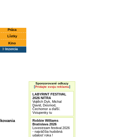
Práca
Lístky
Kino
Inzercia
Sponzorované odkazy
[
]
Pridajte svoju reklamu
LABYRINT FESTIVAL
2026 NITRA
Vojtěch Dyk, Michal
David, Desmod,
Čechomor a ďaľší.
Vstupenky tu
okovania
Robbie Williams
Bratislava 2026
Lovestream festival 2026
- najväčšia hudobná
udalosť roka !