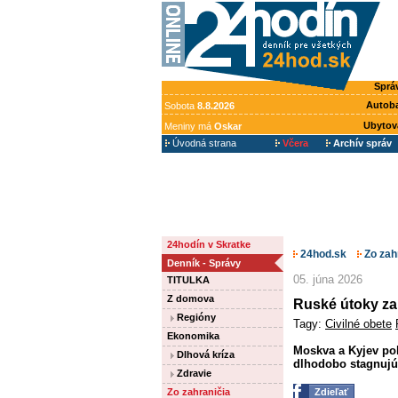
Sprá
Autob
Sobota
8.8.2026
Ubytov
Meniny má
Oskar
Úvodná strana
Včera
Archív správ
24hodín v Skratke
24hod.sk
Zo zah
Denník - Správy
05. júna 2026
TITULKA
Z domova
Ruské útoky zabi
Regióny
Tagy:
Civilné obete
Ekonomika
Moskva a Kyjev pok
Dlhová kríza
dlhodobo stagnujú
Zdravie
Zo zahraničia
Zdieľať