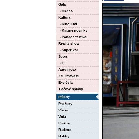
Gala
Hudba
Kultúra
Kino, DVD
Knižné novinky
Pohoda festival
Reality show
SuperStar
Šport
F1
Auto moto
Zaujímavosti
Ekológia
Tlačové správy
Prílohy
Pre ženy
Víkend
Veda
Kariéra
Radíme
Hobby