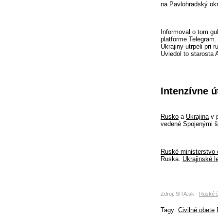
na Pavlohradský ok
Informoval o tom gu
platforme Telegram
Ukrajiny utrpeli pri 
Uviedol to starosta
Intenzívne ú
Rusko
a
Ukrajina
v p
vedené Spojenými št
Ruské ministerstvo 
Ruska.
Ukrajinské l
Zdroj: SITA.sk -
Ruské út
Tagy:
Civilné obete