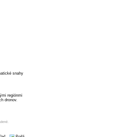
matické snahy
rými regiónmi
ch dronov.
adené.
Tlač
Pošli