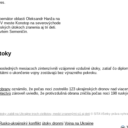
res.
bernátor oblasti Oleksandr Hanža na
. V meste Konotop na severovýchode
ruských útokoch zranenia aj tri deti.
 Artem Semeničin.
toky
osledných mesiacoch zintenzívnili vzájomné vzdušné útoky, zatiaľ čo diplo
átmi o ukončenie vojny zostávajú bez výrazného pokroku.
obrany
oznámilo, že počas noci zostrelilo 123 ukrajinských dronov nad viace
etectvo
zároveň uviedlo, že protivzdušná obrana zničila počas noci 198 ruský
oky zabili na Ukrajine troch civilistov, medzi zranenými sú aj deti
© SITA Všetky práva vyhr
Rusko-ukrajinský konflikt
útoky dronmi
Vojna na Ukrajine