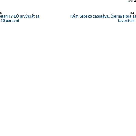
ok
nas
retami v EÚ prvýkrát za
Kým Srbsko zaostáva, Čierna Hora sa
 10 percent
favoritom