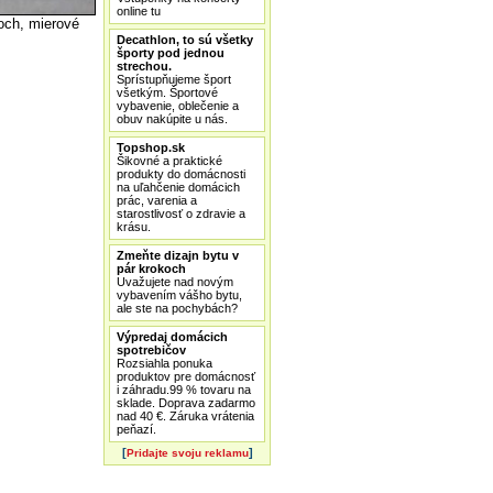
online tu
och, mierové
Decathlon, to sú všetky
športy pod jednou
strechou.
Sprístupňujeme šport
všetkým. Športové
vybavenie, oblečenie a
obuv nakúpite u nás.
Topshop.sk
Šikovné a praktické
produkty do domácnosti
na uľahčenie domácich
prác, varenia a
starostlivosť o zdravie a
krásu.
Zmeňte dizajn bytu v
pár krokoch
Uvažujete nad novým
vybavením vášho bytu,
ale ste na pochybách?
Výpredaj domácich
spotrebičov
Rozsiahla ponuka
produktov pre domácnosť
i záhradu.99 % tovaru na
sklade. Doprava zadarmo
nad 40 €. Záruka vrátenia
peňazí.
[
]
Pridajte svoju reklamu