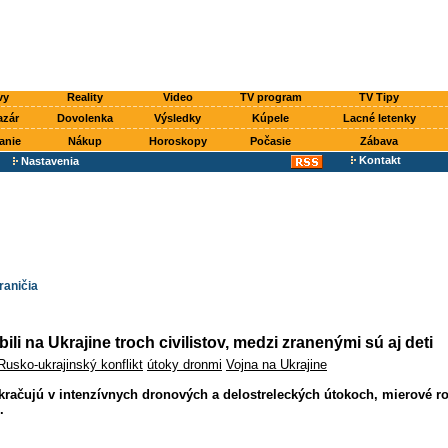
vy
Reality
Video
TV program
TV Tipy
azár
Dovolenka
Výsledky
Kúpele
Lacné letenky
anie
Nákup
Horoskopy
Počasie
Zábava
Kontakt
Nastavenia
raničia
li na Ukrajine troch civilistov, medzi zranenými sú aj deti
Rusko-ukrajinský konflikt
útoky dronmi
Vojna na Ukrajine
račujú v intenzívnych dronových a delostreleckých útokoch, mierové r
.