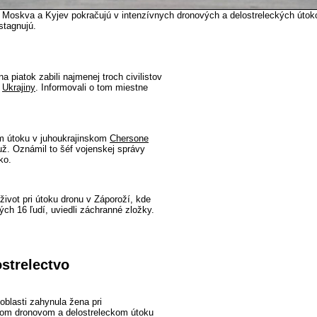
- Moskva a Kyjev pokračujú v intenzívnych dronových a delostreleckých útok
stagnujú.
a piatok zabili najmenej troch civilistov
h
Ukrajiny
. Informovali o tom miestne
m útoku v juhoukrajinskom
Chersone
ž. Oznámil to šéf vojenskej správy
ko.
 život pri útoku dronu v Záporoží, kde
ch 16 ľudí, uviedli záchranné zložky.
strelectvo
oblasti zahynula žena pri
om dronovom a delostreleckom útoku