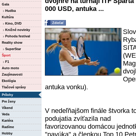
dvojhre na turnaji ITF Spart
Gala
000 USD, antuka ...
Hudba
Kultúra
Zdieľať
Kino, DVD
Knižné novinky
Slov
Pohoda festival
Rybá
Reality show
SIT
SuperStar
(WE
Šport
Magd
F1
Auto moto
dvoj
Zaujímavosti
Open
Ekológia
antuka vonku).
Tlačové správy
Prílohy
Pre ženy
Víkend
V nedeľňajšom finále štvorka t
Veda
podujatia zvíťazila nad
Kariéra
favorizovanou domácou jednot
Radíme
"pavúka" a členkou Top 10 Pet
Hobby