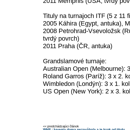
2011 Memphis (USA, tvrdý pov
Tituly na turnajoch ITF (5 z 11 f
2005 Káhira (Egypt, antuka), Me
2008 Petrohrad-Vsevoložsk (Rus
tvrdý povrch)
2011 Praha (ČR, antuka)
Grandslamové turnaje:
Australian Open (Melbourne): 3
Roland Garros (Paríž): 3 x 2. k
Wimbledon (Londýn): 3 x 1. ko
US Open (New York): 2 x 3. ko
<< predchádzajúci článok
WHIL: Iuventa doma nezaváhala a je krok od titulu