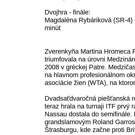
Dvojhra - finále:
Magdaléna Rybáriková (SR-4) - 
minút
Zverenkyňa Martina Hromeca R
triumfovala na úrovni Medzinár
2008 v gréckej Patre. Medziča
na hlavnom profesionálnom okr
asociácie žien (WTA), na ktoro
Dvadsaťdvaročná piešťanská ro
teraz hrala na turnaji ITF prv
Nassau dostala do semifinále.
grandslamovým Roland Garros 
Štrasburgu, kde začne proti Br