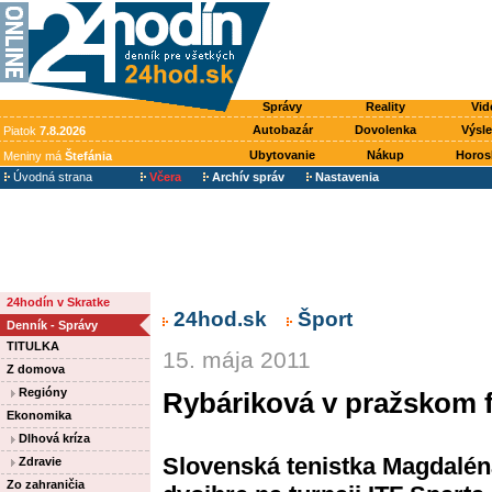
Správy
Reality
Vid
Autobazár
Dovolenka
Výsl
Piatok
7.8.2026
Ubytovanie
Nákup
Horos
Meniny má
Štefánia
Úvodná strana
Včera
Archív správ
Nastavenia
24hodín v Skratke
24hod.sk
Šport
Denník - Správy
TITULKA
15. mája 2011
Z domova
Regióny
Rybáriková v pražskom f
Ekonomika
Dlhová kríza
Slovenská tenistka Magdaléna
Zdravie
Zo zahraničia