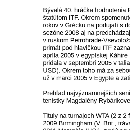
Bývalá 40. hráčka hodnotenia R
štatútom ITF. Okrem spomenuté
rokov v Grécku na podujatí s 
sezóne 2008 aj na predchádza
v ruskom Petrohrade-Vsevoložs
primát pod hlavičkou ITF zazn
apríla 2005 v egyptskej Káhire
pridala v septembri 2005 v tal
USD). Okrem toho má za sebou 
už v marci 2005 v Egypte a zati
Prehľad najvýznamnejších sen
tenistky Magdalény Rybárikovej
Tituly na turnajoch WTA (2 z 2 f
2009 Birmingham (V. Brit., tráv