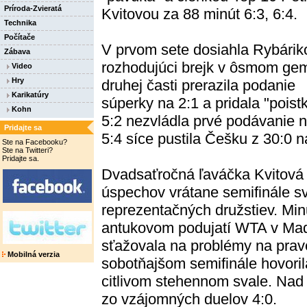
Príroda-Zvieratá
Kvitovou za 88 minút 6:3, 6:4.
Technika
Počítače
V prvom sete dosiahla Rybárik
Zábava
rozhodujúci brejk v ôsmom ge
Video
Hry
druhej časti prerazila podanie
Karikatúry
súperky na 2:1 a pridala "poistk
Kohn
5:2 nezvládla prvé podávanie n
Pridajte sa
5:4 síce pustila Češku z 30:0 
Ste na Facebooku?
Ste na Twitteri?
Pridajte sa.
Dvadsaťročná ľaváčka Kvitová 
úspechov vrátane semifinále s
reprezentačných družstiev. Min
antukovom podujatí WTA v Mad
sťažovala na problémy na prave
Mobilná verzia
sobotňajšom semifinále hovoril
citlivom stehennom svale. Nad 
zo vzájomných duelov 4:0.