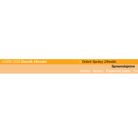
©2005-2026
Denník 24hodin
Dobré Správy 24hodín
Spravodajstvo
Mačka
Správy
Papierové palety
Čo 