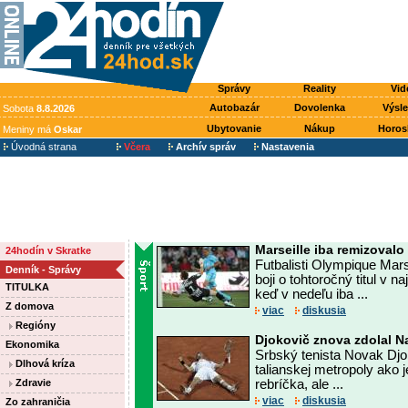
Správy
Reality
Vid
Autobazár
Dovolenka
Výsl
Sobota
8.8.2026
Ubytovanie
Nákup
Horos
Meniny má
Oskar
Úvodná strana
Včera
Archív správ
Nastavenia
Marseille iba remizovalo
24hodín v Skratke
Futbalisti Olympique Mars
Denník - Správy
boji o tohtoročný titul v n
TITULKA
keď v nedeľu iba ...
Z domova
viac
diskusia
Regióny
Djokovič znova zdolal N
Ekonomika
Srbský tenista Novak Djo
Dlhová kríza
talianskej metropoly ako
Zdravie
rebríčka, ale ...
viac
diskusia
Zo zahraničia