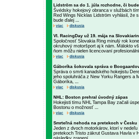
Lidström sa do 1. júla rozhodne, či bude
Švédsky hokejový obranca v službách tí
Red Wings Nicklas Lidström vyhlásil, že sa
bude ďalej ...
viac
diskusia
VI. RacingDay už 19. mája na Slovakiari
Spoločnosť Slovakia Ring minulý rok koneč
okruhový motoršport aj k nám. Málokto vš
ňom môžu nielen licencovaní profesionálni 
viac
diskusia
Gáboríka šokovala správa o Boogaardov
Správa o smrti kanadského hokejistu Der
jeho spoluhráča z New Yorku Rangers a M
Gáboríka, ...
viac
diskusia
NHL: Boston prehral úvodný zápas
Hokejisti tímu NHL Tampa Bay začali úspeš
Bostonu o možnosť ...
viac
diskusia
Smrteľná nehoda na pretekoch v Česku
Jeden z dvoch motorkárov, ktorí v nedeľu
pretekoch Tristo zákrut Gustava Havla v H
následky zranení