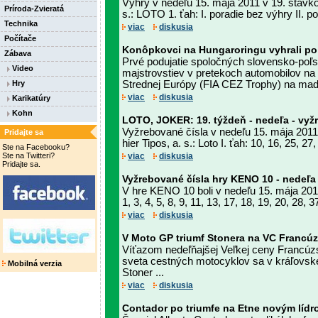
Výhry v nedeľu 15. mája 2011 v 19. stávko
Príroda-Zvieratá
s.: LOTO 1. ťah: I. poradie bez výhry II. po
Technika
viac
diskusia
Počítače
Konôpkovci na Hungaroringu vyhrali po
Zábava
Prvé podujatie spoločných slovensko-po
Video
majstrovstiev v pretekoch automobilov na
Hry
Strednej Európy (FIA CEZ Trophy) na maď
viac
diskusia
Karikatúry
Kohn
LOTO, JOKER: 19. týždeň - nedeľa - vyž
Vyžrebované čísla v nedeľu 15. mája 2011
Pridajte sa
hier Tipos, a. s.: Loto I. ťah: 10, 16, 25, 27
Ste na Facebooku?
Ste na Twitteri?
viac
diskusia
Pridajte sa.
Vyžrebované čísla hry KENO 10 - nedeľa
V hre KENO 10 boli v nedeľu 15. mája 2011
1, 3, 4, 5, 8, 9, 11, 13, 17, 18, 19, 20, 28, 3
viac
diskusia
V Moto GP triumf Stonera na VC Francú
Víťazom nedeľňajšej Veľkej ceny Francúzsk
sveta cestných motocyklov sa v kráľovske
Mobilná verzia
Stoner ...
viac
diskusia
Contador po triumfe na Etne novým lídr