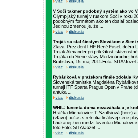
viac
diskusia
V Soči takmer podobný systém ako vo V
Olympijský turnaj v ruskom Soči v roku 2
podobným formátom ako ten dosiaľ posled
Jedinou zmenou je, že ...
viac
diskusia
Troják sa stal šiestym Slovákom v Sieni 
Zľava: Prezident IIHF René Fasel, dcéra L
Trojak Alexander pri príležitosti slávnost
Trojáka do Siene slávy Medzinárodnej hoke
Bratislava, 15. máj 2011.Foto: SITA/Jozef .
viac
diskusia
Rybáriková v pražskom finále zdolala Kv
Slovenská tenistka Magdaléna Rybáriková z
turnaji ITF Sparta Prague Open v Prahe (
antuka ...
viac
diskusia
WHIL: Iuventa doma nezaváhala a je krok
Hráčka Michaloviec T. Szollsiová (hore) a
(vľavo) počas stretnutia finálovej série pl
hádzanej žien medzi Iuventou Michalovce 
foto.Foto: SITA/Jozef ...
viac
diskusia