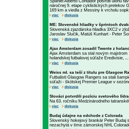
Španiel Alberto Contador potvrdil úlohu favo
náročnej 9. etape cyklistických pretekov Gi
169 km a viedla z Messiny k vrcholu sopky
viac
diskusia
ME: Slovenské hliadky v šprintoch dvakr
Slovenská zjazdárska hliadka 3XC2 v zlož
Jaroslav Slučik, Matúš Kunhart - Peter Šoš
viac
diskusia
Ajax Amsterdam zosadil Twente z holan
Ajax Amsterdam sa stal novým majstrom n
holandskej futbalovej súťaže Eredivisie, ...
viac
diskusia
Weiss ml. sa teší z titulu pre Glasgow R
Futbalisti Glasgow Rangers sa stali šamp
súťaži - škótskej Premier League v sezóne
viac
diskusia
Slováci potvrdili pozíciu svetového líd
Na 63. ročníku Medzinárodného tatranského
viac
diskusia
Budaj údajne na odchode z Colorada
Slovenský hokejový brankár Peter Budaj 
nezachytá v tíme zámorskej NHL Colorado