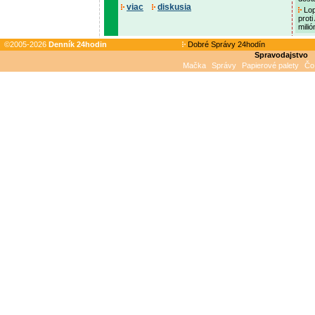
viac
diskusia
Lop
proti
mili
©2005-2026
Denník 24hodin
Dobré Správy 24hodín
Spravodajstvo
Mačka
Správy
Papierové palety
Čo 