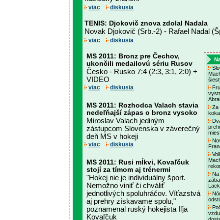
viac
diskusia
TENIS: Djokovič znova zdolal Nadala
Novak Djokovič (Srb.-2) - Rafael Nadal (Šp
viac
diskusia
MS 2011: Bronz pre Čechov,
Na
ukončili medailovú sériu Rusov
Slo
Česko - Rusko 7:4 (2:3, 3:1, 2:0) +
Mach
VIDEO
šiest
viac
diskusia
Fru
vyst
Abra
MS 2011: Rozhodca Valach stavia
Za 
nedeľňajší zápas o bronz vysoko
koka
Miroslav Valach jediným
Dva
prehr
zástupcom Slovenska v záverečný
mies
deň MS v hokeji
Nov
viac
diskusia
Fran
Vol
Mach
MS 2011: Rusi mĺkvi, Kovaľčuk
reko
stojí za tímom aj trénermi
Na 
"Hokej nie je individuálny šport.
zába
Nemožno viniť či chváliť
Lac
jednotlivých spoluhráčov. Víťazstvá
Nór
odst
aj prehry získavame spolu,"
Poč
poznamenal ruský hokejista Iľja
vzdu
Kovaľčuk
dost