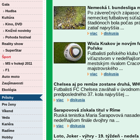
Gala
Nemecká I. bundesliga 
Hudba
Po záverečných zápasoch
nemeckej futbalovej súťaž
Kultúra
štadiónoch bola počas p
Kino, DVD
zatiaľ najvyššia ...
Knižné novinky
viac
diskusia
Pohoda festival
Wisla Krakov je novým 
Reality show
Poľsku
SuperStar
Futbalisti poľského klub
Šport
víťazstvom v nedeľňajšom 
mestským rivalom Cracovi
MS v hokeji 2011
majstrovského ...
F1
viac
diskusia
Auto moto
Zaujímavosti
Chelsea aj po remíze zostane druhá, W
Futbalisti FC Chelsea zaváhali v úvodnom
Ekológia
predposledného 37. kola najvyššej ...
Prílohy
viac
diskusia
Pre ženy
Šarapovová získala titul v Ríme
Víkend
Ruská tenistka Maria Šarapovová nasaden
Veda
nedeľňajšom finále dvojhry na ...
Kariéra
viac
diskusia
Radíme
Loto, Joker - výhry - 19. týždeň - nedeľa
Hobby