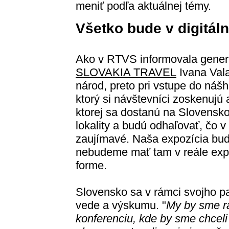
meniť podľa aktuálnej témy.
Všetko bude v digitál
Ako v RTVS informovala generá
SLOVAKIA TRAVEL
Ivana Vala
národ, preto pri vstupe do náš
ktorý si návštevníci zoskenujú
ktorej sa dostanú na Slovensko
lokality a budú odhaľovať, čo v
zaujímavé. Naša expozícia bu
nebudeme mať tam v reále expon
forme.
Slovensko sa v rámci svojho p
vede a výskumu. "
My by sme ra
konferenciu, kde by sme chceli