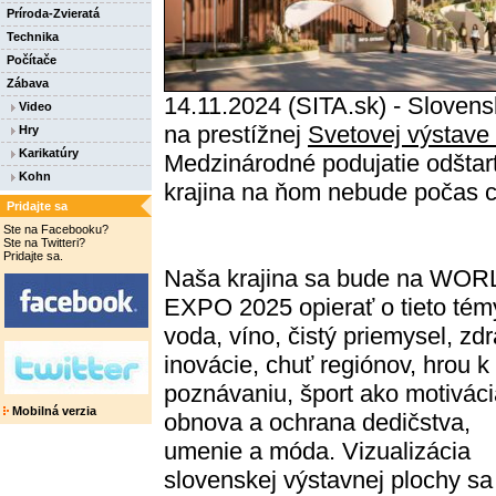
Príroda-Zvieratá
Technika
Počítače
Zábava
14.11.2024 (SITA.sk) - Sloven
Video
na prestížnej
Svetovej výstav
Hry
Karikatúry
Medzinárodné podujatie odštart
Kohn
krajina na ňom nebude počas c
Pridajte sa
Ste na Facebooku?
Ste na Twitteri?
Pridajte sa.
Naša krajina sa bude na WOR
EXPO 2025 opierať o tieto tém
voda, víno, čistý priemysel, zdr
inovácie, chuť regiónov, hrou k
poznávaniu, šport ako motiváci
Mobilná verzia
obnova a ochrana dedičstva,
umenie a móda. Vizualizácia
slovenskej výstavnej plochy s