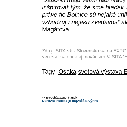
inšpirovať tým, že sme hľadali v
práve tie Bojnice sú nejaké uni
vzbudzujú nejakú zvedavosť ale
Magátová.
Zdroj: SITA.sk -
Slovensko sa na EXPO 
venovať sa chce aj inováciám
© SITA Vš
Tagy:
Osaka
svetová výstava
<< predchádzajúci článok
Darovať radosť je najväčšia výhra