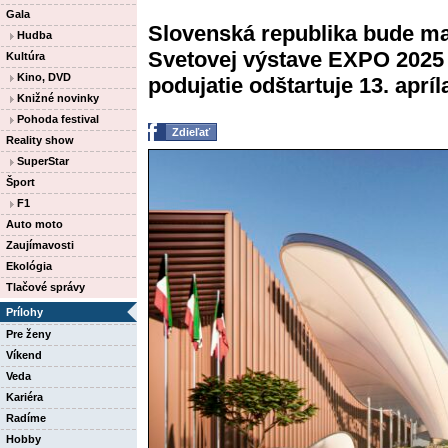
Gala
Slovenská republika bude ma
Hudba
Svetovej výstave EXPO 2025
Kultúra
Kino, DVD
podujatie odštartuje 13. apríla
Knižné novinky
Pohoda festival
Zdieľať
Reality show
SuperStar
Šport
F1
Auto moto
Zaujímavosti
Ekológia
Tlačové správy
Prílohy
Pre ženy
Víkend
Veda
Kariéra
Radíme
Hobby