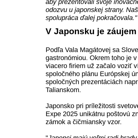
aby prezentovali svoje inovačn
odozvu u japonskej strany. Naš
spolupráca ďalej pokračovala."
V Japonsku je záujem 
Podľa Vala Magátovej sa Slove
gastronómiou. Okrem toho je v
viacero firiem už začalo voziť 
spoločného plánu Európskej ún
spoločných prezentáciách napr
Talianskom.
Japonsko pri príležitosti sveto
Expe 2025 unikátnu poštovú zn
zámok a čičmiansky vzor.
"
Japonci majú veľmi radi hrady