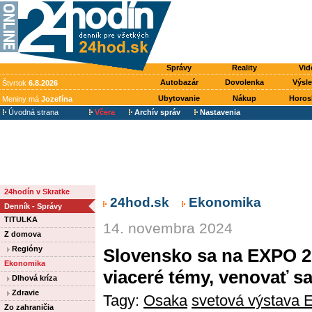
Správy
Reality
Vid
Autobazár
Dovolenka
Výsl
Štvrtok
6.8.2026
Ubytovanie
Nákup
Horos
Meniny má
Jozefína
Úvodná strana
Včera
Archív správ
Nastavenia
24hodín v Skratke
24hod.sk
Ekonomika
Denník - Správy
TITULKA
14. novembra 2024
Z domova
Regióny
Slovensko sa na EXPO 2
Ekonomika
viaceré témy, venovať s
Dlhová kríza
Zdravie
Tagy:
Osaka
svetová výstava
Zo zahraničia