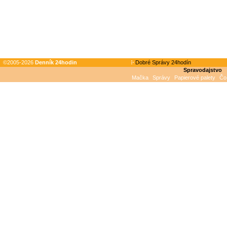
©2005-2026
Denník 24hodin
Dobré Správy 24hodín
Spravodajstvo
Mačka
Správy
Papierové palety
Čo 