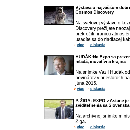
Výstava o najväčšom dobro
Cosmos Discovery
Na svetovej výstave o ko
Discovery prežijete naozajs
prekročili hranicu atmosfé
usadíte sa do riadiacej kab
viac
diskusia
HUDÁK:Na Expo sa prezen
mladá, inovatívna krajina
Na snímke Vazil Hudák od
novinárov v priestoroch pa
júna 2015.
viac
diskusia
P. ŽIGA: EXPO v Astane j
zviditeľnenia sa Slovenska
Na archívnej snímke minis
Žiga.
viac
diskusia