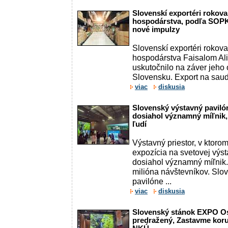
Slovenskí exportéri rokov
hospodárstva, podľa SOPK 
nové impulzy
Slovenskí exportéri rokov
hospodárstva Faisalom Ali
uskutočnilo na záver jeho 
Slovensku. Export na sauds
viac
diskusia
Slovenský výstavný pavil
dosiahol významný míľnik, 
ľudí
Výstavný priestor, v ktor
expozícia na svetovej vý
dosiahol významný míľnik.
milióna návštevníkov. Slo
pavilóne ...
viac
diskusia
Slovenský stánok EXPO O
predražený, Zastavme kor