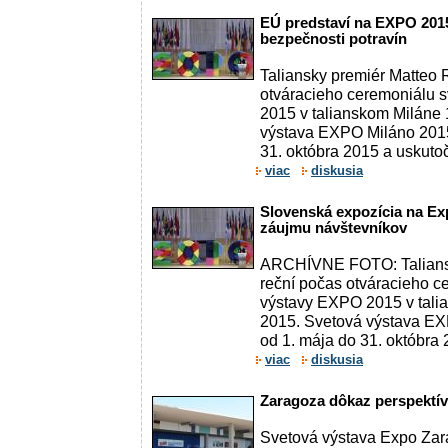
EÚ predstaví na EXPO 201
bezpečnosti potravín
Taliansky premiér Matteo 
otváracieho ceremoniálu 
2015 v talianskom Miláne 
výstava EXPO Miláno 2015
31. októbra 2015 a uskutoč
viac
diskusia
Slovenská expozícia na Exp
záujmu návštevníkov
ARCHÍVNE FOTO: Taliansk
reční počas otváracieho c
výstavy EXPO 2015 v tali
2015. Svetová výstava EX
od 1. mája do 31. októbra 2
viac
diskusia
Zaragoza dôkaz perspektív
Svetová výstava Expo Zara