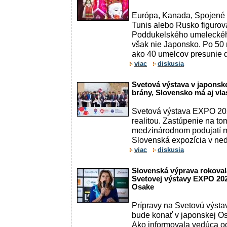
Európa, Kanada, Spojené š
Tunis alebo Rusko figurov
Poddukelského umeleckéh
však nie Japonsko. Po 50 
ako 40 umelcov presunie do
viac
diskusia
Svetová výstava v japonske
brány, Slovensko má aj v
Svetová výstava EXPO 202
realitou. Zastúpenie na to
medzinárodnom podujatí má
Slovenská expozícia v nedeľ
viac
diskusia
Slovenská výprava rokovala
Svetovej výstavy EXPO 202
Osake
Prípravy na Svetovú výst
bude konať v japonskej Os
Ako informovala vedúca o