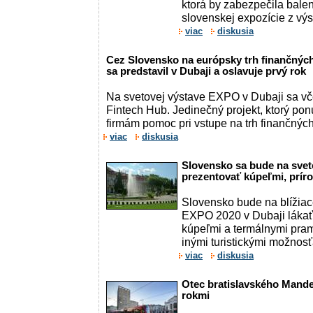
ktorá by zabezpečila baleni
slovenskej expozície z vý
viac
diskusia
Cez Slovensko na európsky trh finančných
sa predstavil v Dubaji a oslavuje prvý rok
Na svetovej výstave EXPO v Dubaji sa vče
Fintech Hub. Jedinečný projekt, ktorý p
firmám pomoc pri vstupe na trh finančných 
viac
diskusia
Slovensko sa bude na svet
prezentovať kúpeľmi, prír
Slovensko bude na blížiac
EXPO 2020 v Dubaji lákať
kúpeľmi a termálnymi pram
inými turistickými možnosťa
viac
diskusia
Otec bratislavského Mande
rokmi