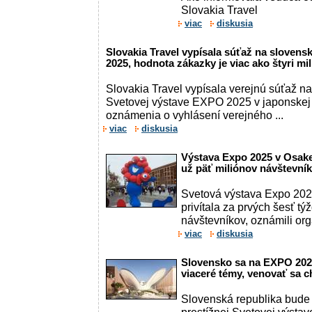
Slovakia Travel
viac
diskusia
Slovakia Travel vypísala súťaž na sloven
2025, hodnota zákazky je viac ako štyri mi
Slovakia Travel vypísala verejnú súťaž n
Svetovej výstave EXPO 2025 v japonskej
oznámenia o vyhlásení verejného ...
viac
diskusia
Výstava Expo 2025 v Osake 
už päť miliónov návštevní
Svetová výstava Expo 202
privítala za prvých šesť t
návštevníkov, oznámili orga
viac
diskusia
Slovensko sa na EXPO 202
viaceré témy, venovať sa c
Slovenská republika bude