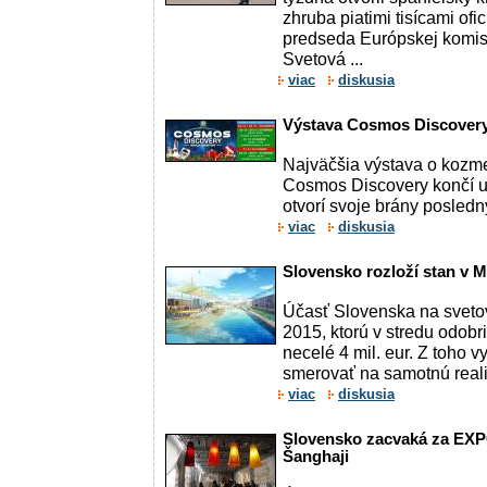
zhruba piatimi tisícami ofi
predseda Európskej komis
Svetová ...
viac
diskusia
Výstava Cosmos Discovery 
Najväčšia výstava o kozm
Cosmos Discovery končí u
otvorí svoje brány posledn
viac
diskusia
Slovensko rozloží stan v M
Účasť Slovenska na sveto
2015, ktorú v stredu odobri
necelé 4 mil. eur. Z toho v
smerovať na samotnú realiz
viac
diskusia
Slovensko zacvaká za EXPO
Šanghaji