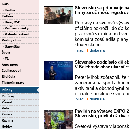
Gala
Slovensko sa pripravuje n
Hudba
firmy sa už môžu registro
Kultúra
Prípravy na svetovú výst
Kino, DVD
oficiálne pokročili do ďalš
Knižné novinky
pracovná skupina pod ve
Pohoda festival
komisára zosúladila plány
Reality show
slovenského ...
SuperStar
viac
diskusia
Šport
F1
Slovensko podpísalo dôle
Auto moto
V Belehrade chce ukázať s
Zaujímavosti
Peter Mihók zdôraznil, že
Ekológia
zameraná na šport a hudb
Tlačové správy
aktivitami a obchodnými pr
Prílohy
oficiálne posilňuje svoju ú
Pre ženy
viac
diskusia
Víkend
Veda
Pavilón na výstave EXPO 2
Kariéra
Slovensko, privítal už dva
Radíme
Svetová výstava v japon
Hobby