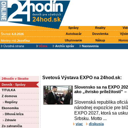
Správy
Reality
Vid
Autobazár
Dovolenka
Výsl
Štvrtok
6.8.2026
Ubytovanie
Nákup
Horos
Meniny má
Jozefína
Úvodná strana
Včera
Archív správ
Nastavenia
Svetová Výstava EXPO na 24hod.sk:
24hodín v Skratke
Denník - Správy
Slovensko sa na EXPO 2027
TITULKA
ako „ihrisko príležitostí“ 
Z domova
Slovenská republika oficiá
Regióny
národnej expozície pre blí
Ekonomika
EXPO 2027, ktorá sa uskut
Dlhová kríza
Srbsku. Motto ...
Zdravie
viac
diskusia
Zo zahraničia