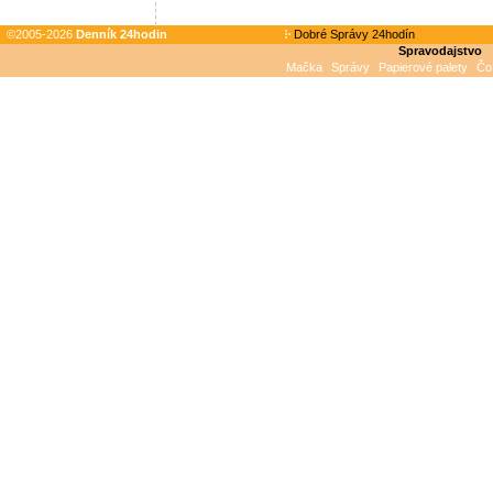
©2005-2026
Denník 24hodin
Dobré Správy 24hodín
Spravodajstvo
Mačka
Správy
Papierové palety
Čo 