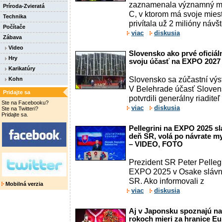
zaznamenala významný mí
Príroda-Zvieratá
C, v ktorom má svoje miest
Technika
privítala už 2 milióny návšt
Počítače
viac
diskusia
Zábava
Video
Slovensko ako prvé oficiál
Hry
svoju účasť na EXPO 2027
Karikatúry
Slovensko sa zúčastní vý
Kohn
V Belehrade účasť Slovens
Pridajte sa
potvrdili generálny riadite
Ste na Facebooku?
viac
diskusia
Ste na Twitteri?
Pridajte sa.
Pellegrini na EXPO 2025 s
deň SR, volá po návrate my
– VIDEO, FOTO
Prezident SR Peter Pellegr
EXPO 2025 v Osake slávno
SR. Ako informovali z
Mobilná verzia
viac
diskusia
Aj v Japonsku spoznajú n
rokoch mieri za hranice E