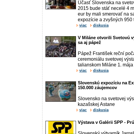
Účasť Slovenska na sveto
2015 bude stáť necelé 4 mil
eur by mali smerovať na s
expozície a zvyšných 950 ti
viac
diskusia
V Miláne otvorili Svetovú 
sa aj pápež
Pápež František reční poč
ceremoniálu svetovej výs
talianskom Miláne 1. mája
viac
diskusia
Slovenskú expozíciu na Ex
150.000 záujemcov
Slovensko na svetovej vý
kazašskej Astane
viac
diskusia
Výstava v Galérii SPP - Pr
Slovenský výtvarník Jaros