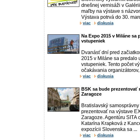
dnešnej vernisáži v Galér
maľby na výstave s názvom
Výstava potrvá do 30. marc
viac
diskusia
Na Expo 2015 v Miláne sa 
vstupeniek
Dvanásť dní pred začiatko
2015 v Miláne sa predalo 
vstupeniek. Tento počet v
očakávania organizátorov, k
viac
diskusia
BSK sa bude prezentovať 
Zaragoze
Bratislavský samosprávny 
prezentovať na výstave E
Zaragoze. Agentúru SITA 
Katarína Krapková z Kanc
expozícii Slovenska sa ...
viac
diskusia