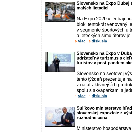
Slovensko na Expo Dubaj 
malých lietadiel
Na Expo 2020 v Dubaji prá
blok, tentokrát venovaný le
v segmente športových ultr
a leteckých simulátorov je 
viac
diskusia
Slovensko na Expo v Dubaj
udržateľný turizmus s cie
turistov v post-pandemic
Slovensko na svetovej vý
tento týždeň prezentuje n
z najatraktívnejších produ
spolu s akvaparkami a jedn
viac
diskusia
Sulíkovo ministerstvo hľad
slovenskej expozície z výs
rozhodne cena
Ministerstvo hospodárstva