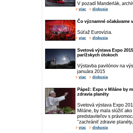
V pozadí Manderlák, archí
viac
diskusia
Čo významné očakávame vo
Súťaž Eurovízia.
viac
diskusia
Svetová výstava Expo 2015
parížskych útokoch
Výstavba pavilónov na výs
januára 2015
viac
diskusia
Pápež: Expo v Miláne by m
zdravia planéty
Svetová výstava Expo 2015,
Miláne, by mala slúžiť ako 
predstaviteľov s právomoc
"zachrániť zdravie planéty, 
viac
diskusia