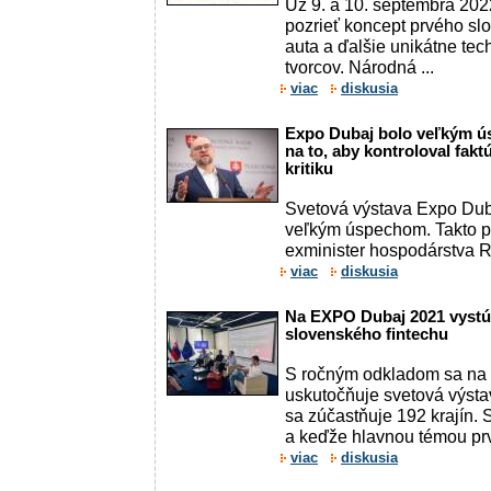
Už 9. a 10. septembra 2022
pozrieť koncept prvého s
auta a ďalšie unikátne te
tvorcov. Národná ...
viac
diskusia
Expo Dubaj bolo veľkým ús
na to, aby kontroloval fakt
kritiku
Svetová výstava Expo Dub
veľkým úspechom. Takto po
exminister hospodárstva Ri
viac
diskusia
Na EXPO Dubaj 2021 vystúpi
slovenského fintechu
S ročným odkladom sa na 
uskutočňuje svetová výsta
sa zúčastňuje 192 krajín.
a keďže hlavnou témou prve
viac
diskusia