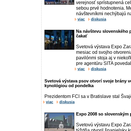
verejnosť sprístupnená cel
sebou prvé hodnotenia. M
návštevníkmi nechýbajú na
viac
diskusia
Na návštevu slovenského p
čakať
Svetová výstava Expo Zar
mesiac od svojho otvoreni
pavilónmi stoja aj v niek
pre agentúru SITA povedal 
viac
diskusia
Svetová výstava psov otvorí svoje brány vo 
kynológiou od pondelka
Prezidentom FCI sa v Bratislave stal Švaj
viac
diskusia
Expo 2008 so slovenským p
Svetovú výstavu Expo Za
týždňa otvoril španielsky 