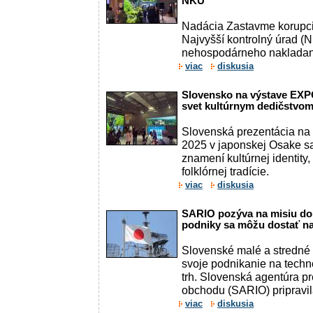
NKÚ
Nadácia Zastavme korupci
Najvyšší kontrolný úrad (
nehospodárneho nakladania
viac
diskusia
Slovensko na výstave EXP
svet kultúrnym dedičstvom 
Slovenská prezentácia na
2025 v japonskej Osake sa
znamení kultúrnej identity,
folklórnej tradície.
viac
diskusia
SARIO pozýva na misiu do
podniky sa môžu dostať na
Slovenské malé a stredné 
svoje podnikanie na techn
trh. Slovenská agentúra pre
obchodu (SARIO) pripravila
viac
diskusia