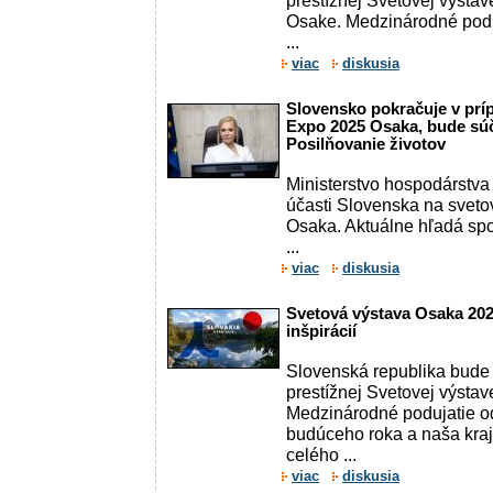
prestížnej Svetovej výsta
Osake. Medzinárodné poduj
...
viac
diskusia
Slovensko pokračuje v prí
Expo 2025 Osaka, bude sú
Posilňovanie životov
Ministerstvo hospodárstva
účasti Slovenska na sveto
Osaka. Aktuálne hľadá spo
...
viac
diskusia
Svetová výstava Osaka 202
inšpirácií
Slovenská republika bude
prestížnej Svetovej výstav
Medzinárodné podujatie odš
budúceho roka a naša kra
celého ...
viac
diskusia