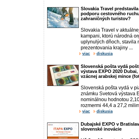
Slovakia Travel predstavil
podporu cestovného ruchu.
zahraničných turistov?
Slovakia Travel v aktuálne
kampani, ktorú národná or
uplynulých dňoch, stavila
prezentovania krajiny ...
viac
diskusia
Slovenská pošta vydá poš
výstava EXPO 2020 Dubai, 
vzácnej arabskej mince (fo
Slovenská pošta vydá v pi
známku Svetová výstava 
nominálnou hodnotou 2,10
rozmermi 44,4 a 27,2 milime
viac
diskusia
Dubajské EXPO v Bratislav
slovenské inovácie