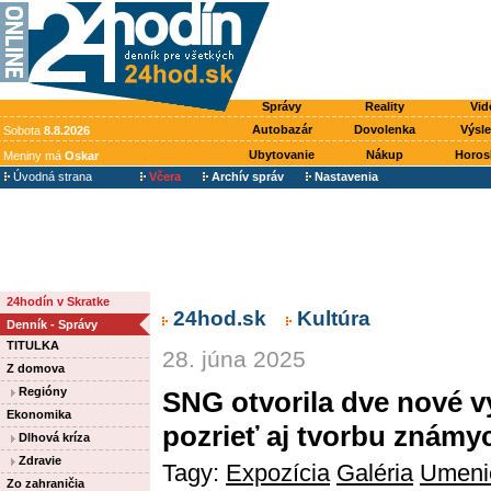
Správy
Reality
Vid
Autobazár
Dovolenka
Výsl
Sobota
8.8.2026
Ubytovanie
Nákup
Horos
Meniny má
Oskar
Úvodná strana
Včera
Archív správ
Nastavenia
24hodín v Skratke
24hod.sk
Kultúra
Denník - Správy
TITULKA
28. júna 2025
Z domova
Regióny
SNG otvorila dve nové v
Ekonomika
pozrieť aj tvorbu znám
Dlhová kríza
Zdravie
Tagy:
Expozícia
Galéria
Umeni
Zo zahraničia