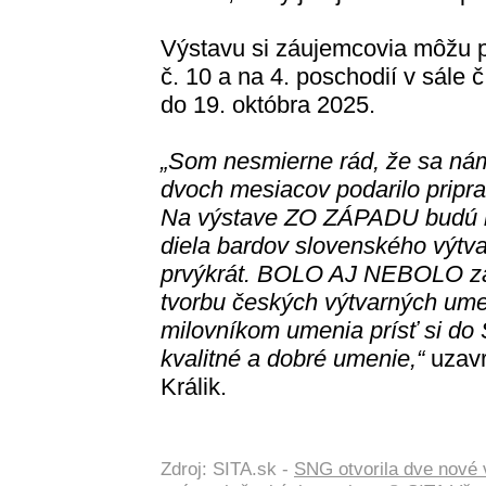
Výstavu si záujemcovia môžu p
č. 10 a na 4. poschodií v sále 
do 19. októbra 2025.
„Som nesmierne rád, že sa ná
dvo
ch mesiacov podarilo pripra
Na výstave ZO ZÁPADU budú m
diela bardov slovenského výtv
prvýkrát. BOLO AJ NEBOLO za
tvorbu českých výtvarných ume
milovníkom umenia prísť si do 
kvalitné a dobré umenie,“
uzavr
Králik.
Zdroj: SITA.sk -
SNG otvorila dve nové v