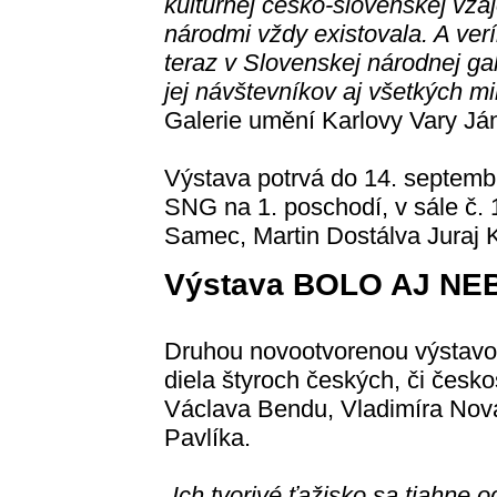
kultúrnej česko-slovenskej vzá
národmi vždy existovala. A ver
teraz v Slovenskej národnej ga
jej návštevníkov aj všetkých m
Galerie umění Karlovy Vary J
Výstava potrvá do 14. septembr
SNG na 1. poschodí, v sále č. 1
Samec, Martin Dostálva Juraj K
Výstava BOLO AJ N
Druhou novootvorenou výstav
diela štyroch českých, či česk
Václava Bendu, Vladimíra Nová
Pavlíka.
„Ich tvorivé ťažisko sa tiahne o