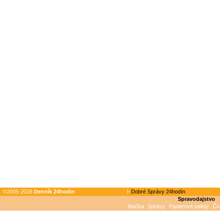
©2005-2026
Denník 24hodin
Dobré Správy 24hodín
Spravodajstvo
Mačka
Správy
Papierové palety
Čo 