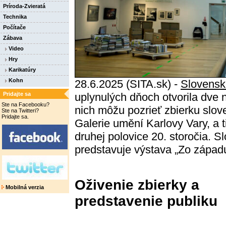
Príroda-Zvieratá
Technika
Počítače
Zábava
Video
Hry
Karikatúry
Kohn
28.6.2025 (SITA.sk) -
Slovensk
Pridajte sa
uplynulých dňoch otvorila dve n
Ste na Facebooku?
nich môžu pozrieť zbierku slov
Ste na Twitteri?
Pridajte sa.
Galerie umění Karlovy Vary, a 
druhej polovice 20. storočia. 
predstavuje výstava „Zo západ
Oživenie zbierky a
Mobilná verzia
predstavenie publiku