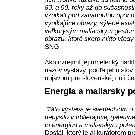
80. a 90. roky až do súčasnost
vznikali pod zatiahnutou opon
vynikajúce obrazy, sýtené exis
veľkorysým maliarskym gestom
obrazu, ktoré skoro nikto vtedy
SNG.
Ako ozrejmil jej umelecký riadit
názov výstavy, podľa jeho slov
objavom pre slovenské, no i če
Energia a maliarsky p
„Táto výstava je svedectvom o 
nepýšilo v trblietajúcej galerijn
to energiou a maliarskym potenc
Dostál, ktorý je aj kurátorom p