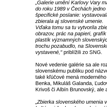
„Galerie umění Karlovy Vary m
do roku 1989 v Čechách jedno
špecifické poslanie: vystavoval
zbierala aj slovenské umenie.
Vďaka tomu sa tu vytvorila zbi
obrazov, prác na papieri, grafík
plastík významných slovenskýc
trochu pozabudlo, na Slovensku 
vystavené,"
priblížili zo SNG.
Nové vedenie galérie sa ale roz
slovenskému publiku pod náz
také kľúčové mená moderného 
Benka, Mikuláš Galanda, Ľudoví
Krivoš či Albín Brunovský, ale a
„Zbierka slovenského umenia 