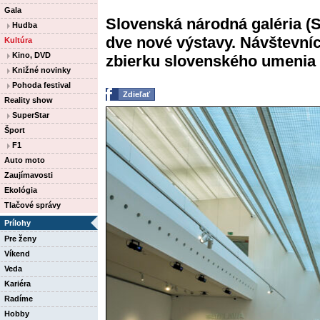
Gala
Slovenská národná galéria (
Hudba
dve nové výstavy. Návštevníc
Kultúra
Kino, DVD
zbierku slovenského umenia 20
Knižné novinky
Pohoda festival
Zdieľať
Reality show
SuperStar
Šport
F1
Auto moto
Zaujímavosti
Ekológia
Tlačové správy
Prílohy
Pre ženy
Víkend
Veda
Kariéra
Radíme
Hobby