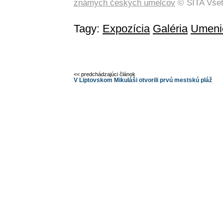
známych českých umelcov
© SITA Všet
Tagy:
Expozícia
Galéria
Umeni
<< predchádzajúci článok
V Liptovskom Mikuláši otvorili prvú mestskú pláž