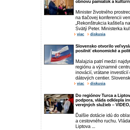
obnovu pamiatok a kultúr
Minister životného prostred
na tlačovej konferencii ve
„Rekonštrukcia kaštieľa n
Svätý Peter. Ministerka ku
viac
diskusia
Slovensko otvorilo veľvysl
posilniť ekonomické a poli
Malajzia patrí medzi najd
regiónu a významné centr
inovácií, vrátane investícií
dátových centier. Slovensko
viac
diskusia
Do regiónov Turca a Lipto
podpora, vláda odklepla inv
verejných služieb – VIDE
Ďalšie dotácie idú do oblast
a cestovného ruchu. Vláda
Liptova ...