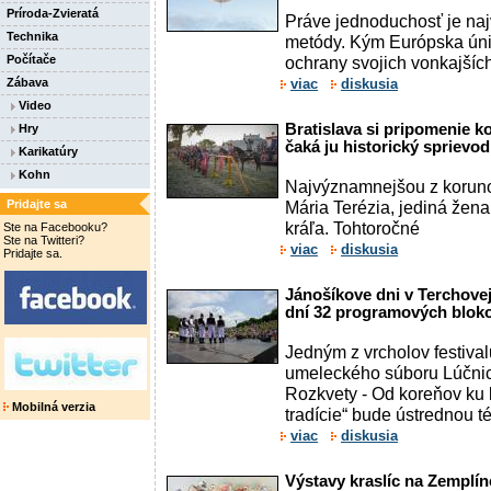
Príroda-Zvieratá
Práve jednoduchosť je naj
Technika
metódy. Kým Európska únia
Počítače
ochrany svojich vonkajších 
Zábava
viac
diskusia
Video
Bratislava si pripomenie k
Hry
čaká ju historický sprievod 
Karikatúry
Kohn
Najvýznamnejšou z korun
Pridajte sa
Mária Terézia, jediná žen
kráľa. Tohtoročné
Ste na Facebooku?
Ste na Twitteri?
viac
diskusia
Pridajte sa.
Jánošíkove dni v Terchove
dní 32 programových bloko
Jedným z vrcholov festiva
umeleckého súboru Lúčnic
Rozkvety - Od koreňov ku
Mobilná verzia
tradície“ bude ústrednou té
viac
diskusia
Výstavy kraslíc na Zemplín