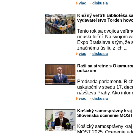
viac
diskusia
Knižný veľtrh Bibliotéka s
vydavateľstvo Torden hovo
Tento rok sa dvojica veľtr
neuskutoční. Na svojom we
Expo Bratislava s tým, že 
značnému úsiliu z ich ...
viac
diskusia
Raši sa stretne s Okamuro
odkazom
Predseda parlamentu Rich
uskutoční v stredu 17. de
návštevu Prahy. Ako inform
viac
diskusia
Košický samosprávny kraj 
Slovenska ocenenie MOST
Košický samosprávny kraj
MOST 2025. Ocenenie ud