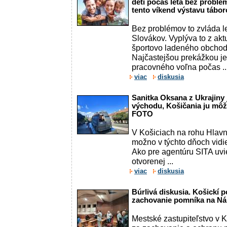
deti počas leta bez problé
tento víkend výstavu tábor
Bez problémov to zvláda 
Slovákov. Vyplýva to z ak
športovo ladeného obchodn
Najčastejšou prekážkou je
pracovného voľna počas ..
viac
diskusia
Sanitka Oksana z Ukrajiny 
východu, Košičania ju môž
FOTO
V Košiciach na rohu Hlavne
možno v týchto dňoch vidi
Ako pre agentúru SITA uvi
otvorenej ...
viac
diskusia
Búrlivá diskusia. Košickí po
zachovanie pomníka na Ná
Mestské zastupiteľstvo v K