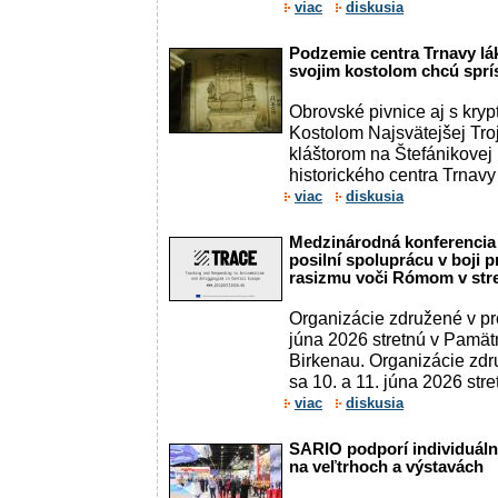
viac
diskusia
Podzemie centra Trnavy lák
svojim kostolom chcú spríst
Obrovské pivnice aj s kryp
Kostolom Najsvätejšej Tro
kláštorom na Štefánikovej 
historického centra Trnav
viac
diskusia
Medzinárodná konferencia
posilní spoluprácu v boji p
rasizmu voči Rómom v str
Organizácie združené v pr
júna 2026 stretnú v Pamä
Birkenau. Organizácie zd
sa 10. a 11. júna 2026 stre
viac
diskusia
SARIO podporí individuáln
na veľtrhoch a výstavách