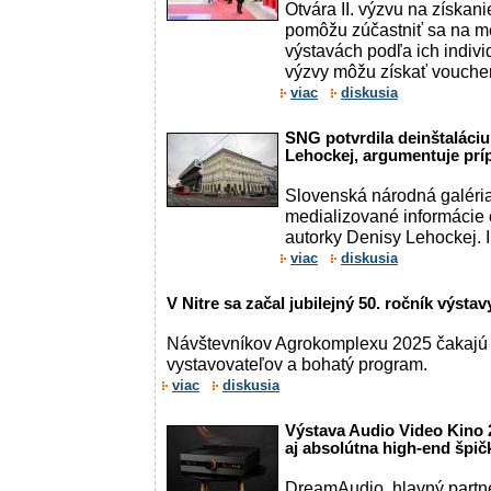
Otvára II. výzvu na získan
pomôžu zúčastniť sa na m
výstavách podľa ich indiv
výzvy môžu získať voucher
viac
diskusia
SNG potvrdila deinštaláciu
Lehockej, argumentuje prí
Slovenská národná galéria
medializované informácie o
autorky Denisy Lehockej. I
viac
diskusia
V Nitre sa začal jubilejný 50. ročník výst
Návštevníkov Agrokomplexu 2025 čakajú 
vystavovateľov a bohatý program.
viac
diskusia
Výstava Audio Video Kino 
aj absolútna high-end špič
DreamAudio, hlavný partner 