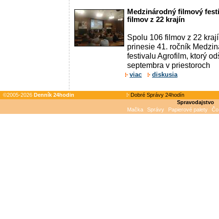
Medzinárodný filmový festi
filmov z 22 krajín
Spolu 106 filmov z 22 kraj
prinesie 41. ročník Medzi
festivalu Agrofilm, ktorý o
septembra v priestoroch
viac
diskusia
©2005-2026
Denník 24hodin
Dobré Správy 24hodín
Spravodajstvo
Mačka
Správy
Papierové palety
Čo 