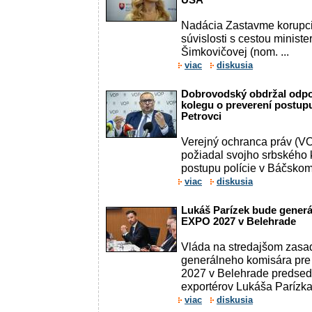
USA
Nadácia Zastavme korupci
súvislosti s cestou ministe
Šimkovičovej (nom. ...
viac
diskusia
Dobrovodský obdržal odp
kolegu o preverení postup
Petrovci
Verejný ochranca práv (V
požiadal svojho srbského 
postupu polície v Báčskom 
viac
diskusia
Lukáš Parízek bude gener
EXPO 2027 v Belehrade
Vláda na stredajšom zasa
generálneho komisára pre
2027 v Belehrade predse
exportérov Lukáša Parízka. 
viac
diskusia