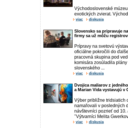
Východoslovenské múzeum 
exotických zvierat. Výcho
viac
diskusia
Slovensko sa pripravuje n
firmy sa už môžu registro
Prípravy na svetovú výst
oficiálne pokročili do ďalš
pracovná skupina pod ve
komisára zosúladila plány
slovenského ...
viac
diskusia
Dvojica maliarov z jedného
a Marian Vida vystavujú v 
Výber približne tridsiatich
namaľovali v posledných 
návštevníci pozrieť od 10.
"Výtvarníci Melita Gwerkov
viac
diskusia