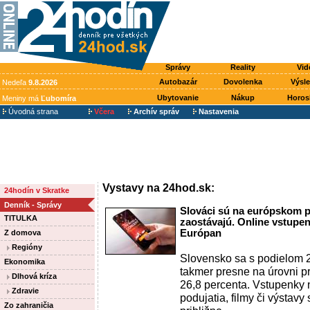
Správy
Reality
Vid
Autobazár
Dovolenka
Výsl
Nedeľa
9.8.2026
Ubytovanie
Nákup
Horos
Meniny má
Ľubomíra
Úvodná strana
Včera
Archív správ
Nastavenia
Vystavy na 24hod.sk:
24hodín v Skratke
Denník - Správy
Slováci sú na európskom pr
TITULKA
zaostávajú. Online vstupen
Európan
Z domova
Regióny
Slovensko sa s podielom 
Ekonomika
takmer presne na úrovni p
Dlhová kríza
26,8 percenta. Vstupenky 
Zdravie
podujatia, filmy či výstavy 
Zo zahraničia