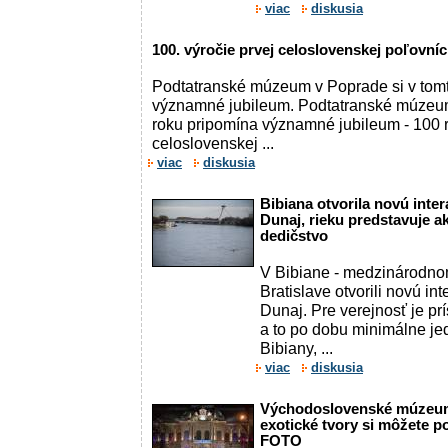
viac
diskusia
100. výročie prvej celoslovenskej poľovní
Podtatranské múzeum v Poprade si v tomt
významné jubileum. Podtatranské múzeum
roku pripomína významné jubileum - 100 
celoslovenskej ...
viac
diskusia
Bibiana otvorila novú inte
Dunaj, rieku predstavuje a
dedičstvo
V Bibiane - medzinárodno
Bratislave otvorili novú in
Dunaj. Pre verejnosť je p
a to po dobu minimálne jed
Bibiany, ...
viac
diskusia
Východoslovenské múzeum 
exotické tvory si môžete p
FOTO