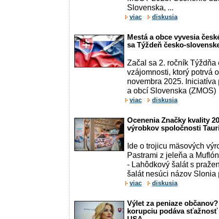
Slovenska, ...
viac
diskusia
Mestá a obce vyvesia české 
sa Týždeň česko-slovenske
Začal sa 2. ročník Týždňa
vzájomnosti, ktorý potrvá o
novembra 2025. Iniciatíva
a obcí Slovenska (ZMOS)
viac
diskusia
Ocenenia Značky kvality 20
výrobkov spoločnosti Taur
Ide o trojicu mäsových výr
Pastrami z jeleňa a Muflón
- Lahôdkový šalát s praže
šalát nesúci názov Slonia 
viac
diskusia
Výlet za peniaze občanov
korupciu podáva sťažnosť 