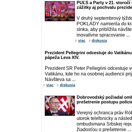
PUĽS a Party v 21. storočí 
zážitky aj pochvalu prezi
V druhý septembrový týžde
POKLADY namierila do kr
slnka, aby priblížila náv
inovatívne spracovanie ...
viac
diskusia
Prezident Pellegrini odcestuje do Vatikán
pápeža Leva XIV.
Prezident SR Peter Pellegrini odcestuje v
Vatikánu, kde ho na osobnej audiencii pr
Návšteva sa ...
viac
diskusia
Dobrovodský požiadal om
prešetrenie postupu políc
Verejný ochranca práv Ró
utorok telefonicky a násled
ombudsmana Srbskej repub
žiadosťou o prešetrenie ...