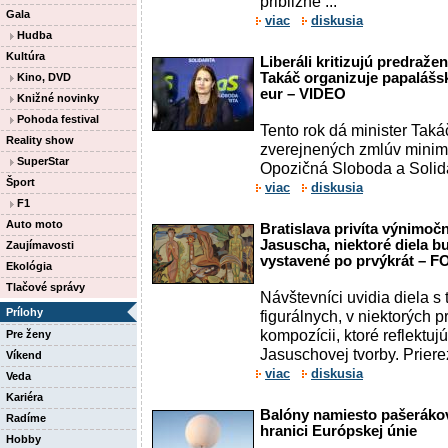
približne ...
Gala
viac
diskusia
Hudba
Kultúra
Liberáli kritizujú predraž
Takáč organizuje papalášsk
Kino, DVD
eur – VIDEO
Knižné novinky
Pohoda festival
Tento rok dá minister Taká
Reality show
zverejnených zmlúv minimá
SuperStar
Opozičná Sloboda a Solidar
Šport
viac
diskusia
F1
Auto moto
Bratislava privíta výnimo
Jasuscha, niektoré diela 
Zaujímavosti
vystavené po prvýkrát – 
Ekológia
Tlačové správy
Návštevníci uvidia diela s
Prílohy
figurálnych, v niektorých 
kompozícii, ktoré reflektuj
Pre ženy
Jasuschovej tvorby. Prierez
Víkend
viac
diskusia
Veda
Kariéra
Balóny namiesto pašerákov
Radíme
hranici Európskej únie
Hobby