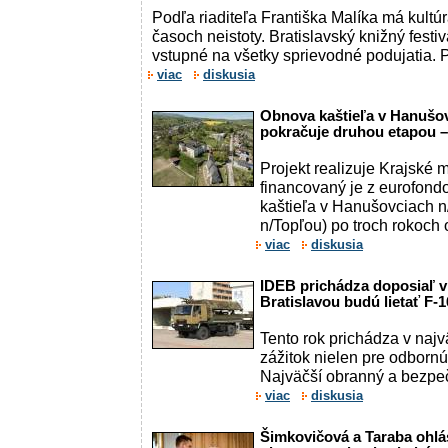
Podľa riaditeľa Františka Malíka má kultúr
časoch neistoty. Bratislavský knižný festiv
vstupné na všetky sprievodné podujatia. Po
viac
diskusia
Obnova kaštieľa v Hanušo
pokračuje druhou etapou 
Projekt realizuje Krajské
financovaný je z eurofon
kaštieľa v Hanušovciach n
n/Topľou) po troch rokoch 
viac
diskusia
IDEB prichádza doposiaľ v 
Bratislavou budú lietať F
Tento rok prichádza v naj
zážitok nielen pre odbornú,
Najväčší obranný a bezpeč
viac
diskusia
Šimkovičová a Taraba ohlás