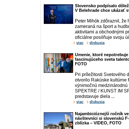
Slovensko podpísalo dôle
V Belehrade chce ukázať s
Peter Mihók zdôraznil, že
zameraná na šport a hudb
aktivitami a obchodnými pr
oficiálne posilňuje svoju ú
viac
diskusia
Umenie, ktoré nepotrebuje
fascinujúceho sveta talent
FOTO
Pri príležitosti Svetovéh
otvorilo Rakúske kultúrne 
výnimočnú medzinárodnú
SPEKTRE / KUNST IM SP
predstavuje diela ...
viac
diskusia
Najambicióznejší ročník ve
návštevníci si slovenskú 
zblízka – VIDEO, FOTO