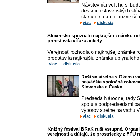
Návštevníci veľtrhu si bud
desiatich slovenských stíh
štartuje najambicióznejší r
viac
diskusia
Slovensko spoznalo najkrajšiu známku ro
predstavila víťaza ankety
Verejnosť rozhodla o najkrajšej známke r
predstavila najkrajšiu známku uplynulého r
viac
diskusia
Raši sa stretne s Okamurom
najväčšie spoločné rokova
Slovenska a Česka
Predseda Národnej rady S
spolu s podpredsedami pa
výborov stretne na vrchu Ve
viac
diskusia
Knižný festival BRaK ruší vstupné. Organi
verejnosti a dúfajú, že prostriedky z FPU