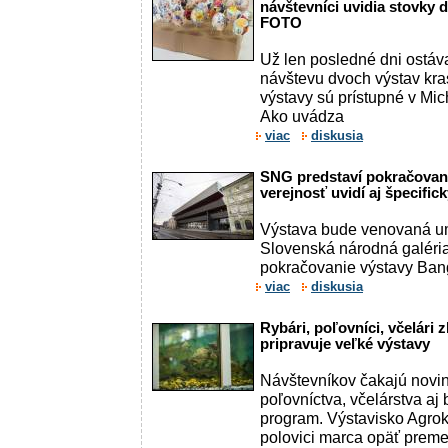
návštevníci uvidia stovky d
FOTO
Už len posledné dni ostá
návštevu dvoch výstav kra
výstavy sú prístupné v Mic
Ako uvádza
viac
diskusia
SNG predstaví pokračovan
verejnosť uvidí aj špecifi
Výstava bude venovaná um
Slovenská národná galéri
pokračovanie výstavy Bang?
viac
diskusia
Rybári, poľovníci, včelári 
pripravuje veľké výstavy
Návštevníkov čakajú novin
poľovníctva, včelárstva aj
program. Výstavisko Agrok
polovici marca opäť premen