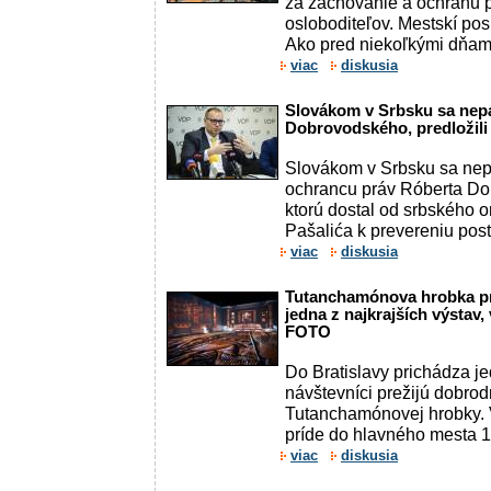
za zachovanie a ochranu 
osloboditeľov. Mestskí pos
Ako pred niekoľkými dňami
viac
diskusia
Slovákom v Srbsku sa nep
Dobrovodského, predložili
Slovákom v Srbsku sa nep
ochrancu práv Róberta D
ktorú dostal od srbského
Pašalića k prevereniu post
viac
diskusia
Tutanchamónova hrobka pr
jedna z najkrajších výstav,
FOTO
Do Bratislavy prichádza je
návštevníci prežijú dobro
Tutanchamónovej hrobky.
príde do hlavného mesta 17
viac
diskusia