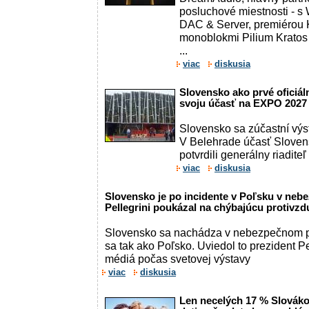
posluchové miestnosti - s
DAC & Server, premiérou K
monoblokmi Pilium Kratos
...
viac
diskusia
Slovensko ako prvé oficiál
svoju účasť na EXPO 2027
Slovensko sa zúčastní vý
V Belehrade účasť Slovens
potvrdili generálny riadite
viac
diskusia
Slovensko je po incidente v Poľsku v neb
Pellegrini poukázal na chýbajúcu protivz
Slovensko sa nachádza v nebezpečnom po
sa tak ako Poľsko. Uviedol to prezident Pe
médiá počas svetovej výstavy
viac
diskusia
Len necelých 17 % Slovákov