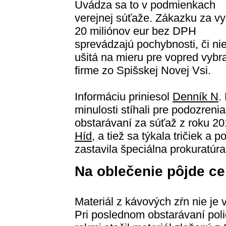
Uvádza sa to v podmienkach
verejnej súťaže. Zákazku za v
20 miliónov eur bez DPH
sprevádzajú pochybnosti, či nie
ušitá na mieru pre vopred vybr
firme zo Spišskej Novej Vsi.
Informáciu priniesol
Denník N
.
minulosti stíhali pre podozreni
obstarávaní za súťaž z roku 20
Híd
, a tiež sa týkala tričiek a
zastavila špeciálna prokuratúra
Na oblečenie pôjde ce
Materiál z kávových zŕn nie je 
Pri poslednom obstarávaní poli