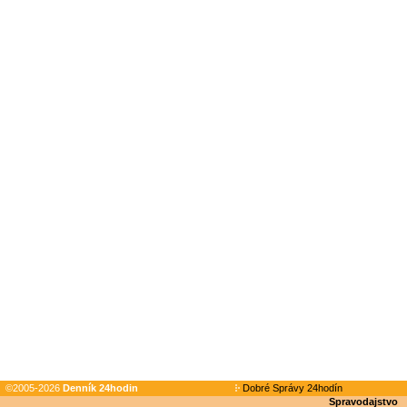
©2005-2026
Denník 24hodin
Dobré Správy 24hodín
Spravodajstvo