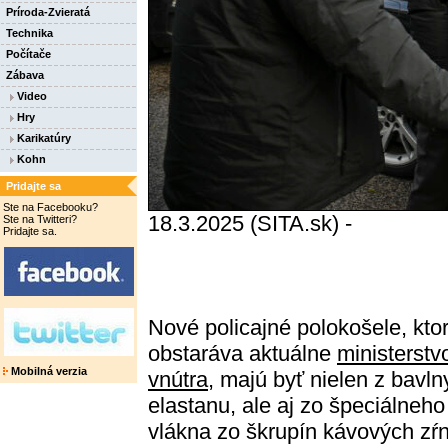
Príroda-Zvieratá
Technika
Počítače
Zábava
Video
Hry
Karikatúry
Kohn
Pridajte sa
Ste na Facebooku?
18.3.2025 (SITA.sk) -
Ste na Twitteri?
Pridajte sa.
Nové policajné polokošele, kto
obstaráva aktuálne
ministerstv
Mobilná verzia
vnútra
, majú byť nielen z bavln
elastanu, ale aj zo špeciálneho
vlákna zo škrupín kávových zŕn