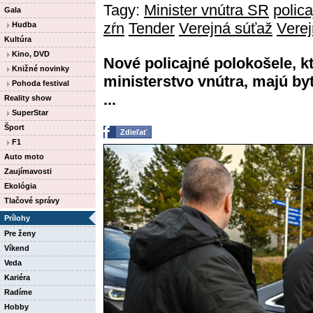
Tagy:
Minister vnútra SR
polic
Gala
zŕn
Tender
Verejná súťaž
Verej
Hudba
Kultúra
Kino, DVD
Nové policajné polokošele, k
Knižné novinky
ministerstvo vnútra, majú byť
Pohoda festival
...
Reality show
SuperStar
Šport
Zdieľať
F1
Auto moto
Zaujímavosti
Ekológia
Tlačové správy
Prílohy
Pre ženy
Víkend
Veda
Kariéra
Radíme
Hobby