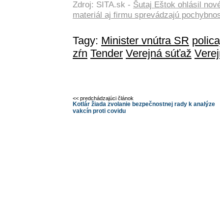
Zdroj: SITA.sk -
Šutaj Eštok ohlásil nov
materiál aj firmu sprevádzajú pochybnos
Tagy:
Minister vnútra SR
polic
zŕn
Tender
Verejná súťaž
Verej
<< predchádzajúci článok
Kotlár žiada zvolanie bezpečnostnej rady k analýze
vakcín proti covidu