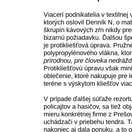
Viacerí podnikatelia v textilne
ktorých oslovil Denník N, o mat
škrupín kávových zŕn nikdy pre
bizarnú požiadavku. Ďalšou šp
je protikliešťová úprava. Pružn
polypropylénového vlákna, ktor
prírodnou, pre človeka nedrážd
Protikliešťovú úpravu však min
oblečenie, ktoré nakupuje pre l
teréne s výskytom kliešťov viac 
V prípade ďalšej súťaže rezortu
policajtov a hasičov, sa tiež obj
mieru konkrétnej firme z Prešo
uchádzači v priebehu tendra. T
nakoniec aj dala ponuku, a to o