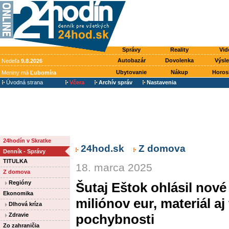
Správy
Reality
Vid
Autobazár
Dovolenka
Výsl
Nedeľa
9.8.2026
Ubytovanie
Nákup
Horos
Meniny má
Ľubomíra
Úvodná strana
Včera
Archív správ
Nastavenia
24hodín v Skratke
24hod.sk
Z domova
Denník - Správy
TITULKA
18. marca 2025
Z domova
Regióny
Šutaj Eštok ohlásil nové
Ekonomika
miliónov eur, materiál a
Dlhová kríza
Zdravie
pochybnosti
Zo zahraničia