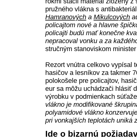
rokmi stačil materiál zložený z
pružného vlákna s antibakteri
Hamranových
a
Mikulcových
au
policajtom nové a hlavne špičk
policajti budú mať konečne kval
nepracoval vonku a za každého
stručným stanoviskom ministe
Rezort vnútra celkovo vypísal t
hasičov a lesníkov za takmer 70
polokošele pre policajtov, hasi
eur sa môžu uchádzači hlásiť 
výrobku v podmienkach súťaže
vlákno je modifikované škrupin
polyamidové vlákno konzervuje 
pri vonkajších teplotách uniká z
Ide o bizarnú požiada