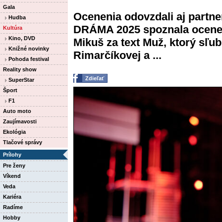
Gala
Ocenenia odovzdali aj partner
Hudba
DRÁMA 2025 spoznala ocenen
Kultúra
Kino, DVD
Mikuš za text Muž, ktorý sľu
Knižné novinky
Rimarčíkovej a ...
Pohoda festival
Reality show
Zdieľať
SuperStar
Šport
F1
Auto moto
Zaujímavosti
Ekológia
Tlačové správy
Prílohy
Pre ženy
Víkend
Veda
Kariéra
Radíme
Hobby