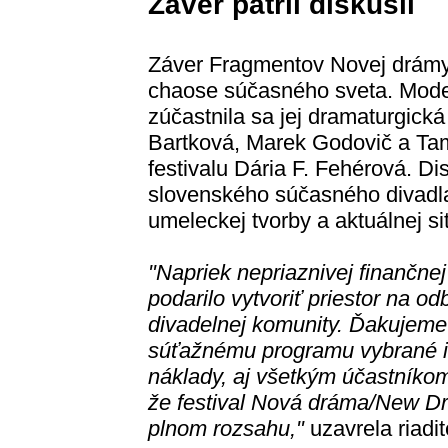
Záver patril diskusii
Záver Fragmentov Novej drámy 
chaose súčasného sveta. Mode
zúčastnila sa jej dramaturgická 
Bartková, Marek Godovič a Tama
festivalu Dária F. Fehérová. D
slovenského súčasného divadla
umeleckej tvorby a aktuálnej sit
"Napriek nepriaznivej finančnej
podarilo vytvoriť priestor na odb
divadelnej komunity. Ďakujeme
súťažnému programu vybrané in
náklady, aj všetkým účastníko
že festival Nová dráma/New Dr
plnom rozsahu,"
uzavrela riadit