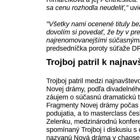
sa cenu rozhodla neudeliť,”
uvi
"Všetky nami ocenené tituly be
dovolím si povedať, že by v pre
najrenomovanejšími súčasnými
predsedníčka poroty súťaže 
Trojboj patril k najna
Trojboj patril medzi najnavšte
Novej drámy, podľa divadelného
záujem o súčasnú dramatickú tv
Fragmenty Novej drámy počas t
podujatia, a to masterclass če
Zelenku, medzinárodnú konfere
spomínaný Trojboj i diskusiu s
nazvanú Nová dráma v chaose