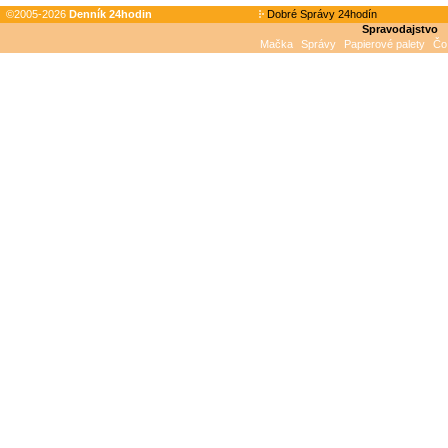
©2005-2026
Denník 24hodin
Dobré Správy 24hodín
Spravodajstvo
Mačka
Správy
Papierové palety
Čo 