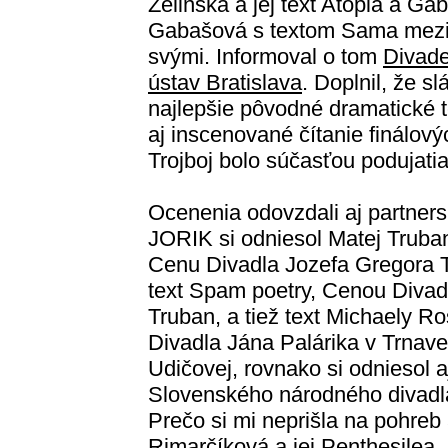
Želinská a jej text Atópia a Gab
Gabašová s textom Sama mez
svými. Informoval o tom
Divade
ústav Bratislava
. Doplnil, že 
najlepšie pôvodné dramatické 
aj inscenované čítanie finálo
Trojboj bolo súčasťou podujat
Ocenenia odovzdali aj partners
JORIK si odniesol Matej Truban
Cenu Divadla Jozefa Gregora 
text Spam poetry, Cenou Divad
Truban, a tiež text Michaely 
Divadla Jána Palárika v Trnav
Udičovej, rovnako si odniesol
Slovenského národného divadla
Prečo si mi neprišla na pohreb
Rimarčíková a jej Penthesilea.