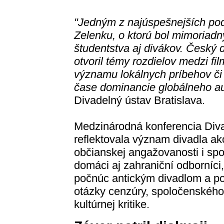
"Jedným z najúspešnejších pod
Zelenku, o ktorú bol mimoriadn
študentstva aj divákov. Český d
otvoril témy rozdielov medzi f
významu lokálnych príbehov či
čase dominancie globálneho au
Divadelný ústav Bratislava.
Medzinárodná konferencia Diva
reflektovala význam divadla ako
občianskej angažovanosti i spol
domáci aj zahraniční odborníci
počnúc antickým divadlom a po
otázky cenzúry, spoločenského
kultúrnej kritike.