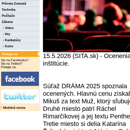
Príroda-Zvieratá
Technika
Počítače
Zábava
Video
Hry
Karikatúry
Kohn
Pridajte sa
15.5.2026 (SITA.sk) - Ocenenia
Ste na Facebooku?
inštitúcie.
Ste na Twitteri?
Pridajte sa.
Súťaž DRÁMA 2025 spoznala
ocenených. Hlavnú cenu získal
Mikuš za text Muž, ktorý sľubuj
Druhé miesto patrí Ráchel
Mobilná verzia
Rimarčíkovej a jej textu Penthe
Tretie miesto si delia Katarína