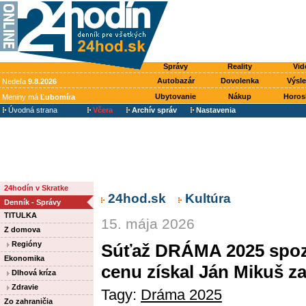
Správy
Reality
Vid
Autobazár
Dovolenka
Výsl
Nedeľa
9.8.2026
Ubytovanie
Nákup
Horos
Meniny má
Ľubomíra
Úvodná strana
Včera
Archív správ
Nastavenia
24hodín v Skratke
24hod.sk
Kultúra
Denník - Správy
TITULKA
15. mája 2026
Z domova
Regióny
Súťaž DRÁMA 2025 spoz
Ekonomika
cenu získal Ján Mikuš za
Dlhová kríza
Zdravie
Tagy:
Dráma 2025
Zo zahraničia