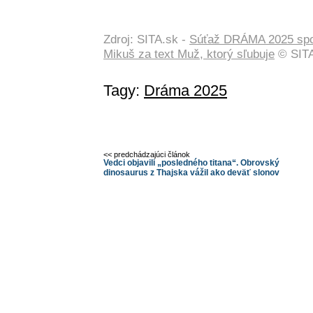
Zdroj: SITA.sk -
Súťaž DRÁMA 2025 spoz
Mikuš za text Muž, ktorý sľubuje
© SITA
Tagy:
Dráma 2025
<< predchádzajúci článok
Vedci objavili „posledného titana“. Obrovský
dinosaurus z Thajska vážil ako deväť slonov