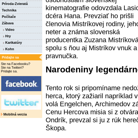
Príroda-Zvieratá
kinematografie odovzdala Lasi
Technika
dcéra Hana. Prevziať ho prišli
Počítače
členovia Mistríkovej rodiny, jeh
Zábava
Video
neter a známa slovenská
Hry
producentka Zuzana Mistríková
Karikatúry
spolu s ňou aj Mistríkov vnuk a
Kohn
pravnučka.
Pridajte sa
Ste na Facebooku?
Narodeniny legendárn
Ste na Twitteri?
Pridajte sa.
Tento rok si pripomíname nedo
herca, ktorý zažiaril napríklad
volá Engelchen, Archimedov zá
Cenu Hercova misia si z otvár
Mobilná verzia
Ondrík, prevzal si ju z rúk her
Škopa.