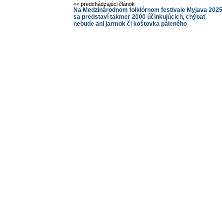
<< predchádzajúci článok
Na Medzinárodnom folklórnom festivale Myjava 202
sa predstaví takmer 2000 účinkujúcich, chýbať
nebude ani jarmok či koštovka páleného