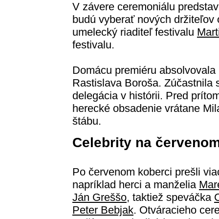
V závere ceremoniálu predstavil
budú vyberať nových držiteľov
umelecký riaditeľ festivalu
Mart
festivalu.
Domácu premiéru absolvovala n
Rastislava Boroša. Zúčastnila s
delegácia v histórii. Pred prít
herecké obsadenie vrátane Mila
štábu.
Celebrity na červenom
Po červenom koberci prešli via
napríklad herci a manželia
Mar
Ján Greššo
, taktiež speváčka
Peter Bebjak
. Otváracieho cere