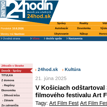
Správy
Reality
Vid
Autobazár
Dovolenka
Výsl
Pondelok
10.8.2026
Ubytovanie
Nákup
Horos
Meniny má
Vavrinec
Úvodná strana
Včera
Archív správ
Nastavenia
24hodín v Skratke
24hod.sk
Kultúra
Denník - Správy
TITULKA
21. júna 2025
Z domova
Regióny
V Košiciach odštartoval
Ekonomika
filmového festivalu Art 
Dlhová kríza
Zdravie
Tagy:
Art Film Fest
Art Film Fe
Zo zahraničia