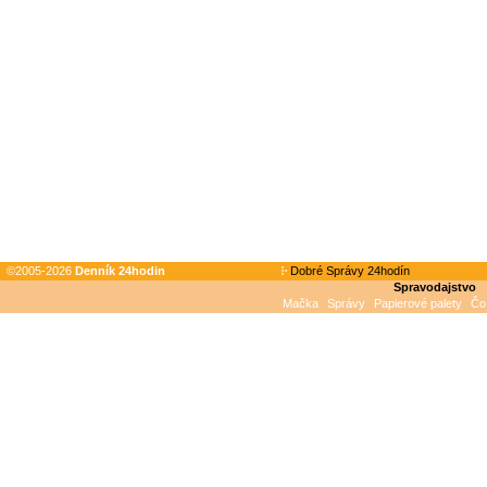
©2005-2026
Denník 24hodin
Dobré Správy 24hodín
Spravodajstvo
Mačka
Správy
Papierové palety
Čo 