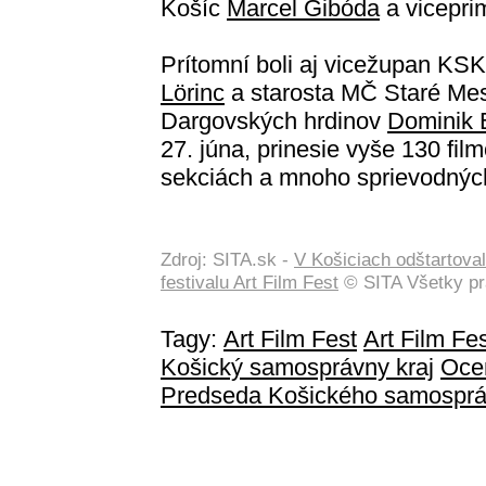
Košíc
Marcel Gibóda
a vicepri
Prítomní boli aj vicežupan KS
Lörinc
a starosta MČ Staré Me
Dargovských hrdinov
Dominik 
27. júna, prinesie vyše 130 fi
sekciách a mnoho sprievodných
Zdroj: SITA.sk -
V Košiciach odštartova
festivalu Art Film Fest
© SITA Všetky pr
Tagy:
Art Film Fest
Art Film Fe
Košický samosprávny kraj
Oce
Predseda Košického samosprá