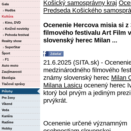
Košický samosprávny kraj
Oce
Gala
Predseda Košického samosprá
Hudba
Kultúra
Kino, DVD
Ocenenie Hercova misia si z
Knižné novinky
filmového festivalu Art Film
Pohoda festival
slovenský herec Milan ...
Reality show
SuperStar
Šport
Zdieľať
F1
21.6.2025 (SITA.sk) - Ocenenie
Auto moto
medzinárodného filmového fest
Zaujímavosti
známy slovenský herec
Milan 
Ekológia
Milana Lasicu
ocenený herec Iv
Tlačové správy
ktorý bol prvým a jediným prez
Prílohy
Pre ženy
prvýkrát.
Víkend
Veda
Kariéra
Ocenenie určené významným
Radíme
Hobby
osobnostiam slovenskej