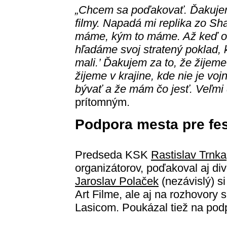
„Chcem sa poďakovať. Ďakujem
filmy. Napadá mi replika zo S
máme, kým to máme. Až keď o t
hľadáme svoj stratený poklad, 
mali.’ Ďakujem za to, že žijeme
žijeme v krajine, kde nie je v
bývať a že mám čo jesť. Veľmi
prítomným.
Podpora mesta pre fes
Predseda KSK
Rastislav Trnka
organizátorov, poďakoval aj d
Jaroslav Polaček
(nezávislý) s
Art Filme, ale aj na rozhovory 
Lasicom. Poukázal tiež na podp