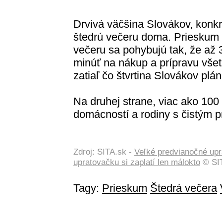
Drvivá väčšina Slovákov, konkré
štedrú večeru doma. Prieskum t
večeru sa pohybujú tak, že až 
minúť na nákup a prípravu vše
zatiaľ čo štvrtina Slovákov plá
Na druhej strane, viac ako 100
domácností a rodiny s čistým p
Zdroj: SITA.sk -
Veľké predvianočné upra
upratovačku si zaplatí len málokto
© SIT
Tagy:
Prieskum
Štedrá večera