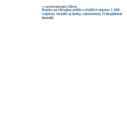
<< predchádzajúci článok
Rusko na Ukrajine prišlo o ďalších takmer 1 300
vojakov, stratilo aj tanky, raketomety či bezpilotné
lietadlá