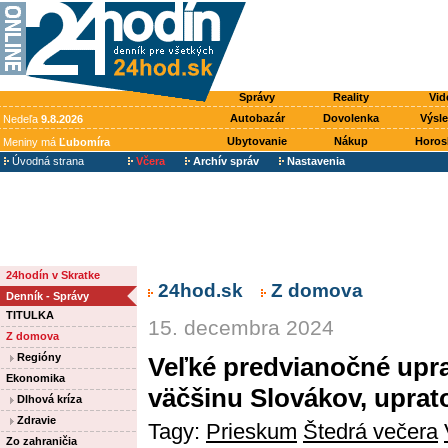
Správy
Reality
Vid
Autobazár
Dovolenka
Výsl
Nedeľa
9.8.2026
Ubytovanie
Nákup
Horos
Meniny má
Ľubomíra
Úvodná strana
Včera
Archív správ
Nastavenia
24hodín v Skratke
24hod.sk
Z domova
Denník - Správy
TITULKA
15. decembra 2024
Z domova
Regióny
Veľké predvianočné uprat
Ekonomika
väčšinu Slovákov, uprato
Dlhová kríza
Zdravie
Tagy:
Prieskum
Štedrá večera
Zo zahraničia