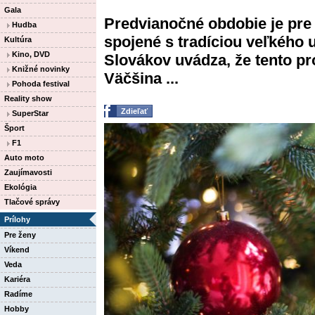
Gala
Predvianočné obdobie je pre
Hudba
spojené s tradíciou veľkého 
Kultúra
Kino, DVD
Slovákov uvádza, že tento p
Knižné novinky
Väčšina ...
Pohoda festival
Reality show
Zdieľať
SuperStar
Šport
F1
Auto moto
Zaujímavosti
Ekológia
Tlačové správy
Prílohy
Pre ženy
Víkend
Veda
Kariéra
Radíme
Hobby