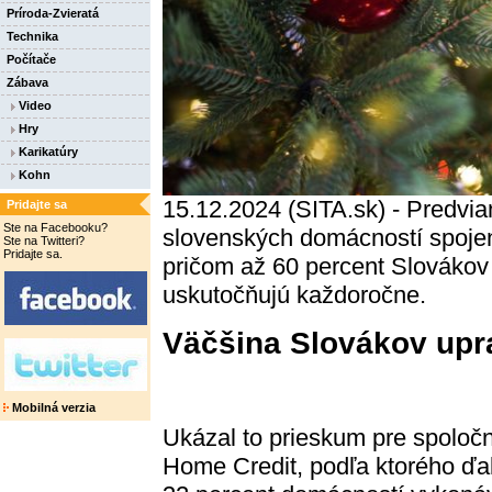
Príroda-Zvieratá
Technika
Počítače
Zábava
Video
Hry
Karikatúry
Kohn
15.12.2024 (SITA.sk) - Predvia
Pridajte sa
Ste na Facebooku?
slovenských domácností spojen
Ste na Twitteri?
Pridajte sa.
pričom až 60 percent Slovákov
uskutočňujú každoročne.
Väčšina Slovákov uprat
Mobilná verzia
Ukázal to prieskum pre spoloč
Home Credit, podľa ktorého ďa