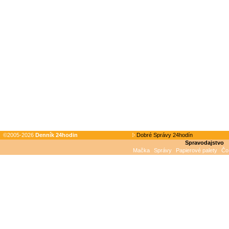
©2005-2026
Denník 24hodin
Dobré Správy 24hodín
Spravodajstvo
Mačka
Správy
Papierové palety
Čo 