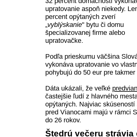
32 percent domácností vykoná
upratovanie aspoň niekedy. Le
percent opýtaných zverí
„
vyblýskanie
" bytu či domu
špecializovanej firme alebo
upratovačke.
Podľa prieskumu väčšina Slov
vykonáva upratovanie vo vlastn
pohybujú do 50 eur pre takmer
Dáta ukázali, že veľké
predvia
častejšie ľudí z hlavného mesta
opýtaných. Najviac skúseností
pred Vianocami majú v rámci S
do 26 rokov.
Štedrú večeru strávi