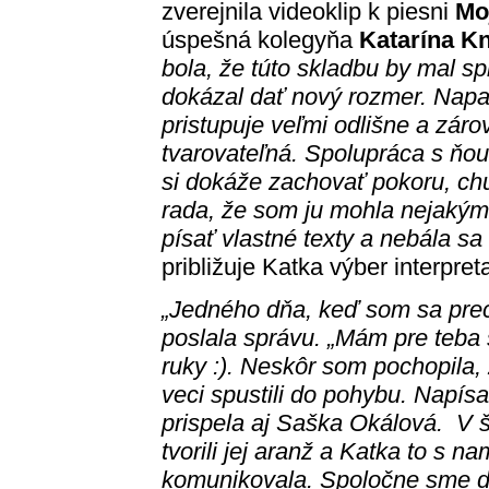
zverejnila videoklip k piesni
Mo
úspešná kolegyňa
Katarína K
bola, že túto skladbu by mal spi
dokázal dať nový rozmer. Napa
pristupuje veľmi odlišne a zár
tvarovateľná. Spolupráca s ňou
si dokáže zachovať pokoru, chu
rada, že som ju mohla nejakým
písať vlastné texty a nebála sa
približuje Katka výber interpre
„Jedného dňa, keď som sa prec
poslala správu. „Mám pre teba 
ruky :). Neskôr som pochopila,
veci spustili do pohybu. Napís
prispela aj Saška Okálová. V
tvorili jej aranž a Katka to s na
komunikovala. Spoločne sme dot