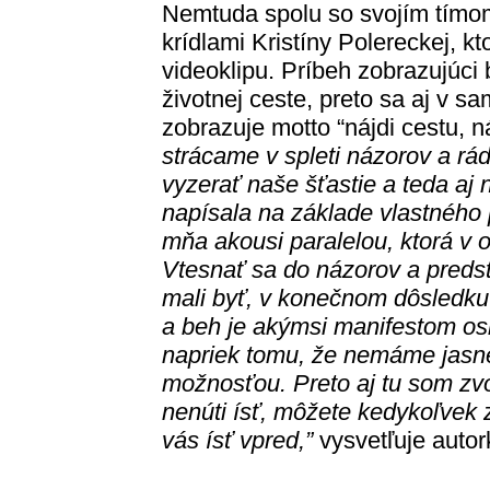
Nemtuda spolu so svojím tímom
krídlami Kristíny Polereckej, k
videoklipu. Príbeh zobrazujúci 
životnej ceste, preto sa aj v s
zobrazuje motto “nájdi cestu, 
strácame v spleti názorov a rád
vyzerať naše šťastie a teda aj
napísala na základe vlastného p
mňa akousi paralelou, ktorá v 
Vtesnať sa do názorov a preds
mali byť, v konečnom dôsledku
a beh je akýmsi manifestom osl
napriek tomu, že nemáme jasné 
možnosťou. Preto aj tu som zvol
nenúti ísť, môžete kedykoľvek z
vás ísť vpred,”
vysvetľuje autor