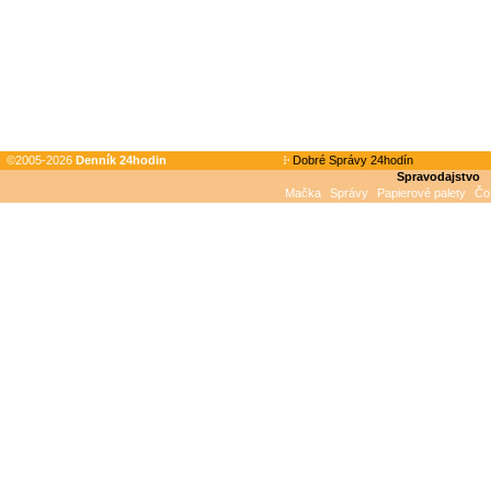
©2005-2026
Denník 24hodin
Dobré Správy 24hodín
Spravodajstvo
Mačka
Správy
Papierové palety
Čo 