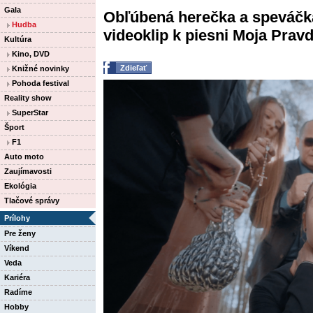
Gala
Obľúbená herečka a speváčka
Hudba
videoklip k piesni Moja Pravd
Kultúra
Kino, DVD
Zdieľať
Knižné novinky
Pohoda festival
Reality show
SuperStar
Šport
F1
Auto moto
Zaujímavosti
Ekológia
Tlačové správy
Prílohy
Pre ženy
Víkend
Veda
Kariéra
Radíme
Hobby