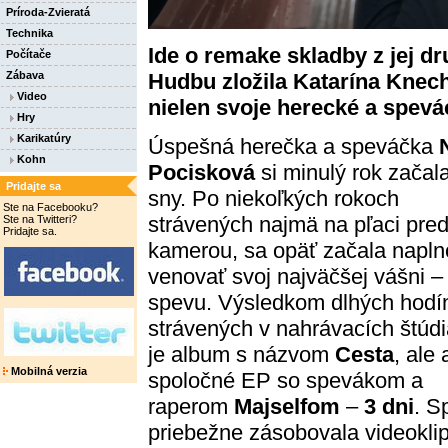
Príroda-Zvieratá
Technika
Ide o remake skladby z jej d
Počítače
Hudbu zložila Katarína Knech
Zábava
Video
nielen svoje herecké a spevác
Hry
Karikatúry
Úspešná herečka a speváčka
Kohn
Pocisková
si minulý rok začala
Pridajte sa
sny. Po niekoľkých rokoch
Ste na Facebooku?
strávených najmä na pľaci pre
Ste na Twitteri?
Pridajte sa.
kamerou, sa opäť začala napln
venovať svoj najväčšej vášni –
spevu. Výsledkom dlhých hodí
strávených v nahrávacích štúd
je album s názvom
Cesta
, ale 
Mobilná verzia
spoločné EP so spevákom a
raperom
Majselfom
–
3 dni
. S
priebežne zásobovala videoklip