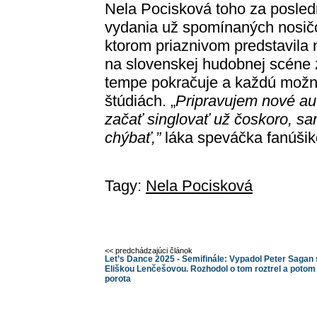
Nela Pocisková toho za posledn
vydania už spomínaných nosičov
ktorom priaznivom predstavila no
na slovenskej hudobnej scéne 
tempe pokračuje a každú možnú
štúdiách. „
Pripravujem nové au
začať singlovať už čoskoro, s
chýbať,”
láka speváčka fanúšik
Tagy:
Nela Pocisková
<< predchádzajúci článok
Let’s Dance 2025 - Semifinále: Vypadol Peter Sagan 
Eliškou Lenčešovou. Rozhodol o tom roztrel a potom
porota