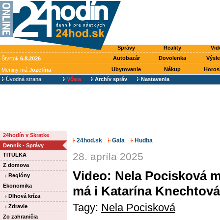
Správy
Reality
Vid
Autobazár
Dovolenka
Výsl
Štvrtok
6.8.2026
Ubytovanie
Nákup
Horos
Meniny má
Jozefína
Úvodná strana
Včera
Archív správ
Nastavenia
24hodín v Skratke
24hod.sk
Gala
Hudba
Denník - Správy
28. apríla 2025
TITULKA
Z domova
Video: Nela Pocisková m
Regióny
Ekonomika
má i Katarína Knechtová
Dlhová kríza
Tagy:
Nela Pocisková
Zdravie
Zo zahraničia