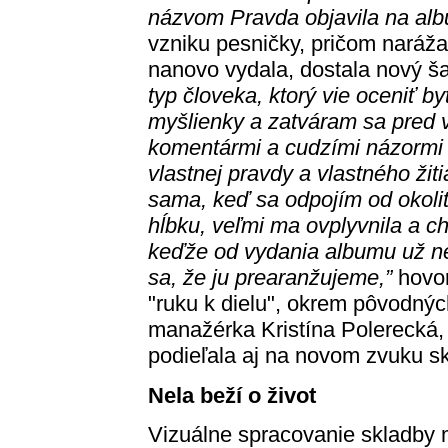
názvom Pravda objavila na al
vzniku pesničky, pričom naráža 
nanovo vydala, dostala nový ša
typ človeka, ktorý vie oceniť 
myšlienky a zatváram sa pred v
komentármi a cudzími názormi 
vlastnej pravdy a vlastného žit
sama, keď sa odpojím od okoli
hĺbku, veľmi ma ovplyvnila a chc
keďže od vydania albumu už nej
sa, že ju prearanžujeme,”
hovor
"ruku k dielu", okrem pôvodných
manažérka Kristína Polerecká,
podieľala aj na novom zvuku sk
Nela beží o život
Vizuálne spracovanie skladby 