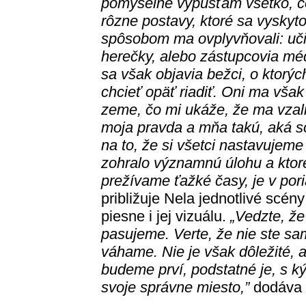
pomyselne vypúšťam všetko, čo
rôzne postavy, ktoré sa vyskyt
spôsobom ma ovplyvňovali: učit
herečky, alebo zástupcovia méd
sa však objavia bežci, o ktorý
chcieť opäť riadiť. Oni ma však
zeme, čo mi ukáže, že ma vzali
moja pravda a mňa takú, aká s
na to, že si všetci nastavujeme 
zohralo významnú úlohu a ktoré 
prežívame ťažké časy, je v por
približuje Nela jednotlivé scén
piesne i jej vizuálu.
„Vedzte, že
pasujeme. Verte, že nie ste sa
váhame. Nie je však dôležité, 
budeme prví, podstatné je, s 
svoje správne miesto,”
dodáva 