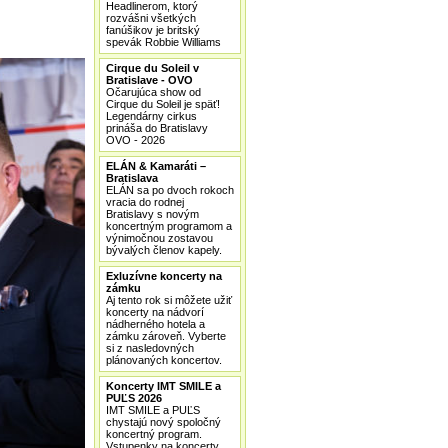
Headlinerom, ktorý
rozvášni všetkých
fanúšikov je britský
spevák Robbie Williams
Cirque du Soleil v
Bratislave - OVO
Očarujúca show od
Cirque du Soleil je späť!
Legendárny cirkus
prináša do Bratislavy
OVO - 2026
ELÁN & Kamaráti –
Bratislava
ELÁN sa po dvoch rokoch
vracia do rodnej
Bratislavy s novým
koncertným programom a
výnimočnou zostavou
bývalých členov kapely.
Exluzívne koncerty na
zámku
Aj tento rok si môžete užiť
koncerty na nádvorí
nádherného hotela a
zámku zároveň. Vyberte
si z nasledovných
plánovaných koncertov.
Koncerty IMT SMILE a
PUĽS 2026
IMT SMILE a PUĽS
chystajú nový spoločný
koncertný program.
Vstupenky na koncerty