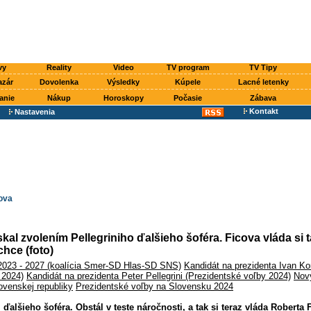
vy
Reality
Video
TV program
TV Tipy
azár
Dovolenka
Výsledky
Kúpele
Lacné letenky
anie
Nákup
Horoskopy
Počasie
Zábava
Kontakt
Nastavenia
ova
skal zvolením Pellegriniho ďalšieho šoféra. Ficova vláda si 
chce (foto)
2023 - 2027 (koalícia Smer-SD Hlas-SD SNS)
Kandidát na prezidenta Ivan Ko
 2024)
Kandidát na prezidenta Peter Pellegrini (Prezidentské voľby 2024)
Nový
ovenskej republiky
Prezidentské voľby na Slovensku 2024
 ďalšieho šoféra. Obstál v teste náročnosti, a tak si teraz vláda Roberta