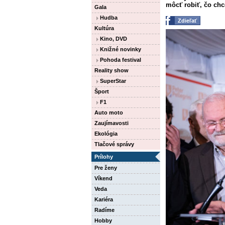
môcť robiť, čo chc
Gala
Hudba
Zdieľať
Kultúra
Kino, DVD
Knižné novinky
Pohoda festival
Reality show
SuperStar
Šport
F1
Auto moto
Zaujímavosti
Ekológia
Tlačové správy
Prílohy
Pre ženy
Víkend
Veda
Kariéra
Radíme
Hobby