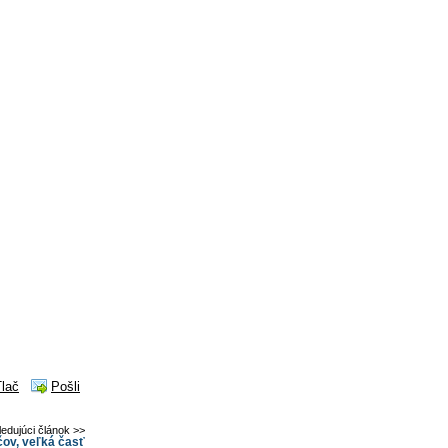
Tlač
Pošli
ledujúci článok >>
čov, veľká časť