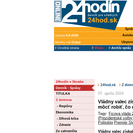
Sprá
Autob
Sobota
8.8.2026
Ubytov
Meniny má
Oskar
Úvodná strana
Včera
Archív správ
24hodín v Skratke
24hod.sk
Z dom
Denník - Správy
07. apríla 2024
TITULKA
Z domova
Vládny valec zí
Regióny
môcť robiť, čo 
Ekonomika
Tagy:
Ficova vláda 
(Prezidentské voľby
Dlhová kríza
Politológ
Premiér Sl
Zdravie
Zo zahraničia
Vládny valec získal