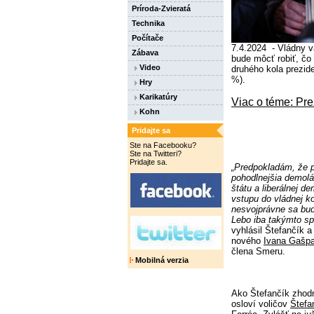
Príroda-Zvieratá
Technika
Počítače
7.4.2024 - Vládny va
Zábava
bude môcť robiť, čo 
Video
druhého kola prezid
%).
Hry
Karikatúry
Viac o téme: Pr
Kohn
Pridajte sa
Ste na Facebooku?
Ste na Twitteri?
Pridajte sa.
„Predpokladám, že p
pohodlnejšia demolá
štátu a liberálnej d
vstupu do vládnej k
nesvojprávne sa bud
Lebo iba takýmto sp
vyhlásil Štefančík a
nového
Ivana Gašpa
člena Smeru.
Mobilná verzia
Ako Štefančík zhodno
osloví voličov
Štefa