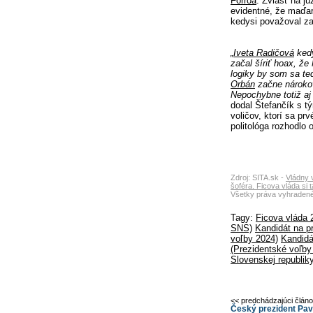
Forróa
. Zvlášť na j
evidentné, že maďarsk
kedysi považoval za
„
Iveta Radičová
kedy
začal šíriť hoax, že
logiky by som sa te
Orbán
začne nárokov
Nepochybne totiž aj 
dodal Štefančík s tý
voličov, ktorí sa pr
politológa rozhodlo 
Zdroj: SITA.sk -
Vládny v
šoféra. Ficova vláda si 
Všetky práva vyhradené
Tagy:
Ficova vláda 
SNS)
Kandidát na p
voľby 2024)
Kandidá
(Prezidentské voľby
Slovenskej republik
<< predchádzajúci člán
Český prezident Pave