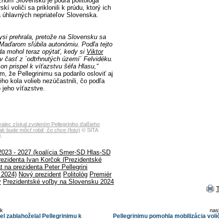
užnom Slovensku je podľa politológa
í voliči sa priklonili k prúdu, ktorý ich
 úhlavných nepriateľov Slovenska.
si prehrala, pretože na Slovensku sa
 Maďarom sľúbila autonómiu. Podľa tejto
da mohol teraz opýtať, kedy si
Viktor
 časť z ´odtrhnutých území´ Felvidéku.
on prispel k víťazstvu šéfa Hlasu,“
m, že Pellegrinimu sa podarilo osloviť aj
vého kola volieb nezúčastnili, čo podľa
o jeho víťazstve.
alec získal zvolením Pellegriniho ďalšieho
tak bude môcť robiť, čo chce (foto)
© SITA
.
2023 - 2027 (koalícia Smer-SD Hlas-SD
rezidenta Ivan Korčok (Prezidentské
t na prezidenta Peter Pellegrini
 2024)
Nový prezident
Politológ
Premiér
y
Prezidentské voľby na Slovensku 2024
ok
nas
l zablahoželal Pellegrinimu k
Pellegrinimu pomohla mobilizácia voli