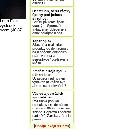
online tu
Decathlon, to sú všetky
športy pod jednou
strechou.
berta Fica
Sprístupňujeme šport
 výsledok
všetkým. Športové
vybavenie, oblečenie a
čokom
(46,87
obuv nakúpite u nás.
Topshop.sk
Šikovné a praktické
produkty do domácnosti
na uľahčenie domácich
prác, varenia a
starostlivosť o zdravie a
krásu.
Zmeňte dizajn bytu v
pár krokoch
Uvažujete nad novým
vybavením vášho bytu,
ale ste na pochybách?
Výpredaj domácich
spotrebičov
Rozsiahla ponuka
produktov pre domácnosť
i záhradu.99 % tovaru na
sklade. Doprava zadarmo
nad 40 €. Záruka vrátenia
peňazí.
[
]
Pridajte svoju reklamu