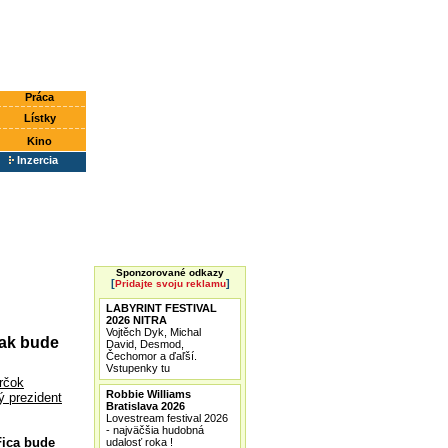
Práca
Lístky
Kino
Inzercia
Sponzorované odkazy
[
]
Pridajte svoju reklamu
LABYRINT FESTIVAL
2026 NITRA
Vojtěch Dyk, Michal
tak bude
David, Desmod,
Čechomor a ďaľší.
Vstupenky tu
rčok
Robbie Williams
 prezident
Bratislava 2026
Lovestream festival 2026
- najväčšia hudobná
 Fica bude
udalosť roka !