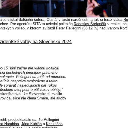
lec získal ďalšieho šoféra. Obstál v teste náročnosti, a tak si teraz vláda
Ro
chce. Pre agentúru SITA to uviedol politológ
Radoslav Štefančík
v reakcii na
entských volieb, v ktorom zvíťazil
Peter Pellegrini
(53,12 %) nad
Ivanom Kor
ezidentské voľby na Slovensku 2024
o 15. júni začne pre vládnu koalíciu
cia posledných princípov právneho
emokracie. Pellegrini sa totiž od momentu
oalície nespráva svojprávne a takto
e správať nasledujúcich päť rokov.
ôsobom svoj post o päť rokov obháji,"
 skonštatoval, že Slovensko si zvolilo
roviča
, síce nie člena Smeru, ale akoby
til, predpokladalo sa, že Pellegrini
na Harabina
,
Jána Kubiša
a
Krisztiána