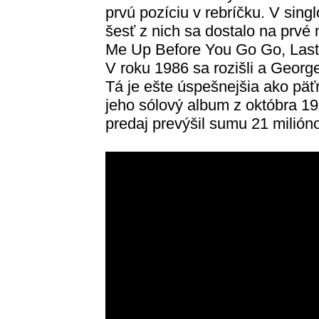
prvú pozíciu v rebríčku. V sing
šesť z nich sa dostalo na prvé 
Me Up Before You Go Go, Last
V roku 1986 sa rozišli a Georg
Tá je ešte úspešnejšia ako pä
jeho sólový album z októbra 1
predaj prevýšil sumu 21 milióno