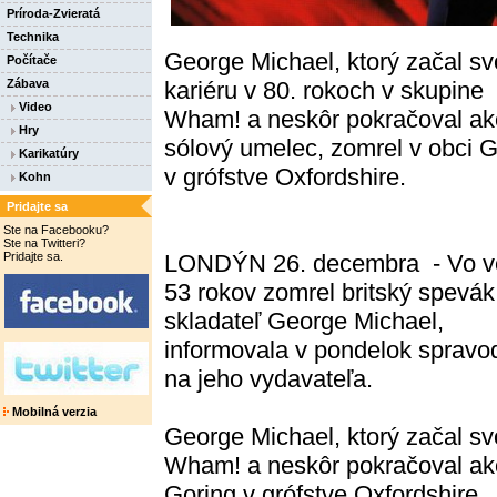
Príroda-Zvieratá
Technika
George Michael, ktorý začal sv
Počítače
kariéru v 80. rokoch v skupine
Zábava
Video
Wham! a neskôr pokračoval ak
Hry
sólový umelec, zomrel v obci G
Karikatúry
v grófstve Oxfordshire.
Kohn
Pridajte sa
Ste na Facebooku?
Ste na Twitteri?
Pridajte sa.
LONDÝN 26. decembra - Vo v
53 rokov zomrel britský spevák
skladateľ George Michael,
informovala v pondelok spravo
na jeho vydavateľa.
Mobilná verzia
George Michael, ktorý začal sv
Wham! a neskôr pokračoval ako
Goring v grófstve Oxfordshire.