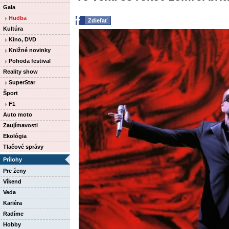
Gala
Hudba
Zdieľať
Kultúra
Kino, DVD
Knižné novinky
Pohoda festival
Reality show
SuperStar
Šport
F1
Auto moto
Zaujímavosti
Ekológia
Tlačové správy
Prílohy
Pre ženy
Víkend
Veda
Kariéra
Radíme
Hobby