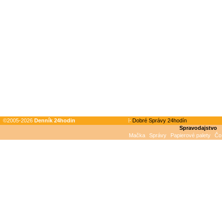
©2005-2026
Denník 24hodin
Dobré Správy 24hodín
Spravodajstvo
Mačka
Správy
Papierové palety
Čo 