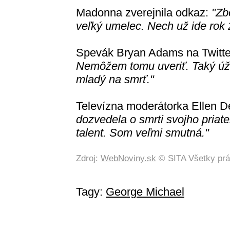
Madonna zverejnila odkaz:
"Zb
veľký umelec. Nech už ide rok 
Spevák Bryan Adams na Twitter
Nemôžem tomu uveriť. Taký úžas
mladý na smrť."
Televízna moderátorka Ellen 
dozvedela o smrti svojho priat
talent. Som veľmi smutná."
Zdroj:
WebNoviny.sk
© SITA Všetky prá
Tagy:
George Michael