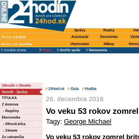
Správy
Reality
Vid
Autobazár
Dovolenka
Výsl
Štvrtok
6.8.2026
Ubytovanie
Nákup
Horos
Meniny má
Jozefína
Úvodná strana
Včera
Archív správ
Nastavenia
24hodín v Skratke
24hod.sk
Gala
Hudba
Denník - Správy
26. decembra 2016
TITULKA
Z domova
Vo veku 53 rokov zomre
Regióny
Ekonomika
Tagy:
George Michael
Dlhová kríza
Zdravie
Vo veku 53 rokov zomrel brits
Zo zahraničia