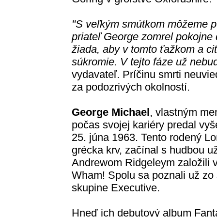
"S veľkým smútkom môžeme potv
priateľ George zomrel pokojne
žiada, aby v tomto ťažkom a ci
súkromie. V tejto fáze už neb
vydavateľ. Príčinu smrti neuvie
za podozrivých okolností.
George Michael
, vlastným me
počas svojej kariéry predal vy
25. júna 1963. Tento rodený Lo
grécka krv, začínal s hudbou u
Andrewom Ridgeleym založili 
Wham! Spolu sa poznali už zo š
skupine Executive.
Hneď ich debutový album Fantas