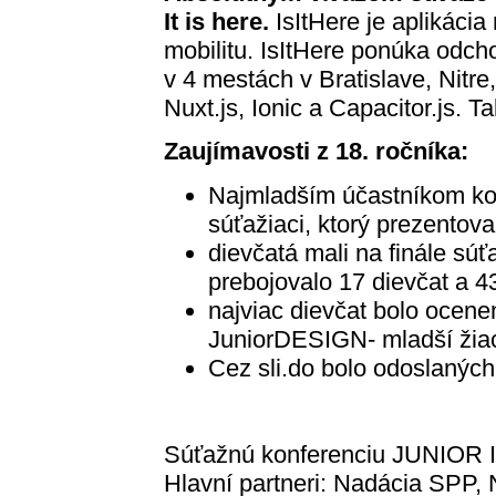
It is here.
IsItHere je aplikácia
mobilitu. IsItHere ponúka odch
v 4 mestách v Bratislave, Nitre
Nuxt.js, Ionic a Capacitor.js. T
Zaujímavosti z 18. ročníka:
Najmladším účastníkom ko
súťažiaci, ktorý prezentova
dievčatá mali na finále sú
prebojovalo 17 dievčat a 4
najviac dievčat bolo ocene
JuniorDESIGN- mladší žiaci
Cez sli.do bolo odoslaných
Súťažnú konferenciu JUNIOR
Hlavní partneri: Nadácia SPP,