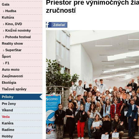
Priestor pre výnimočných žiak
Gala
zručností
Hudba
Kultúra
Kino, DVD
Zdieľať
Knižné novinky
Pohoda festival
Reality show
SuperStar
Šport
F1
Auto moto
Zaujímavosti
Ekológia
Tlačové správy
Prílohy
Pre ženy
Víkend
Veda
Kariéra
Radíme
Hobby