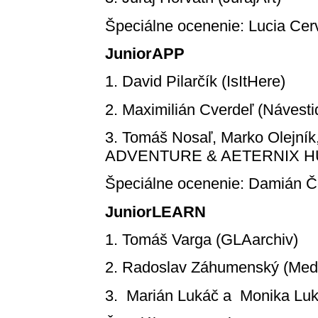
Špeciálne ocenenie: Lucia Ce
JuniorAPP
1. David Pilarčík (IsItHere)
2. Maximilián Cverdeľ (Návesti
3. Tomáš Nosaľ, Marko Olejní
ADVENTURE & AETERNIX H
Špeciálne ocenenie: Damián Č
JuniorLEARN
1. Tomáš Varga (GLAarchiv)
2. Radoslav Záhumenský (Medi
3. Marián Lukáč a Monika Luk