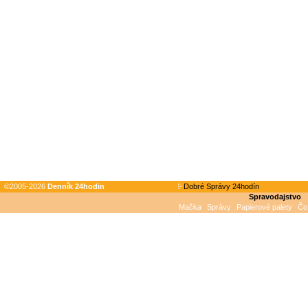
©2005-2026
Denník 24hodin
Dobré Správy 24hodín
Spravodajstvo
Mačka
Správy
Papierové palety
Čo 