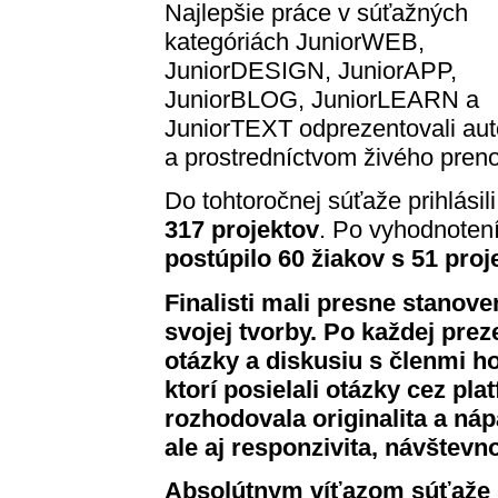
Najlepšie práce v súťažných
kategóriách JuniorWEB,
JuniorDESIGN, JuniorAPP,
JuniorBLOG, JuniorLEARN a
JuniorTEXT odprezentovali auto
a prostredníctvom živého pre
Do tohtoročnej súťaže prihlásil
317 projektov
. Po vyhodnoten
postúpilo 60 žiakov s 51 proj
Finalisti mali presne stanov
svojej tvorby. Po každej prez
otázky a diskusiu s členmi ho
ktorí posielali otázky cez pl
rozhodovala originalita a náp
ale aj responzivita, návštevn
Absolútnym víťazom súťaže s