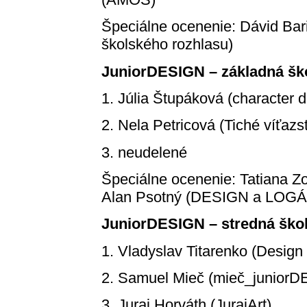
Špeciálne ocenenie: Dávid Bar
školského rozhlasu)
JuniorDESIGN – základná šk
1. Júlia Štupáková (character d
2. Nela Petricová (Tiché víťaz
3. neudelené
Špeciálne ocenenie: Tatiana Z
Alan Psotný (DESIGN a LOGÁ 
JuniorDESIGN – stredná ško
1. Vladyslav Titarenko (Design 
2. Samuel Mieč (mieč_junior
3. Juraj Horváth (JurajArt)