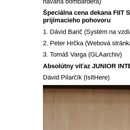
havária bombardéra)
Špeciálna cena dekana FIIT S
prijímacieho pohovoru
1. Dávid Barič (Systém na vzdi
2. Peter Hrčka (Webová stránka
3. Tomáš Varga (GLAarchiv)
Absolútny víťaz JUNIOR INT
Dávid Pilarčík​ (IsItHere​)