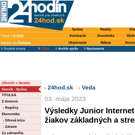
Správy
Reality
Vid
Autobazár
Dovolenka
Výsl
Piatok
7.8.2026
Ubytovanie
Nákup
Horos
Meniny má
Štefánia
Úvodná strana
Včera
Archív správ
Nastavenia
24hodín v Skratke
24hod.sk
Veda
Denník - Správy
TITULKA
03. mája 2023
Z domova
Regióny
Výsledky Junior Interne
Ekonomika
žiakov základných a str
Dlhová kríza
Zdravie
Zo zahraničia