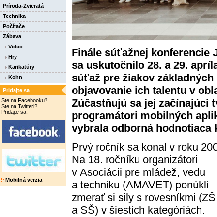
Príroda-Zvieratá
Technika
Počítače
Zábava
Video
Finále súťažnej konferenc
Hry
sa uskutočnilo 28. a 29. apríl
Karikatúry
súťaž pre žiakov základných
Kohn
objavovanie ich talentu v obl
Pridajte sa
Zúčastňujú sa jej začínajúci t
Ste na Facebooku?
Ste na Twitteri?
Pridajte sa.
programátori mobilných aplik
vybrala odborná hodnotiaca k
Prvý ročník sa konal v roku 20
Na 18. ročníku organizátori
v Asociácii pre mládež, vedu
Mobilná verzia
a techniku (AMAVET) ponúkli
zmerať si sily s rovesníkmi (ZŠ
a SŠ) v šiestich kategóriách.