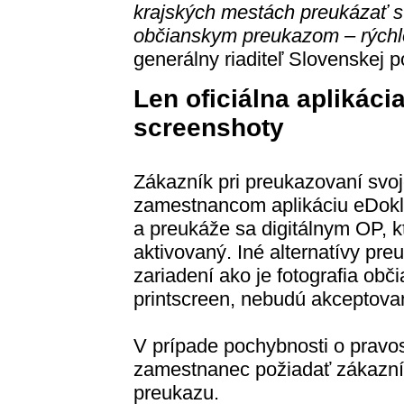
krajských mestách preukázať sv
občianskym preukazom – rýchl
generálny riaditeľ Slovenskej 
Len oficiálna aplikácia
screenshoty
Zákazník pri preukazovaní svoje
zamestnancom aplikáciu eDokl
a preukáže sa digitálnym OP, kt
aktivovaný. Iné alternatívy pr
zariadení ako je fotografia ob
printscreen, nebudú akceptova
V prípade pochybnosti o pravo
zamestnanec požiadať zákazník
preukazu.