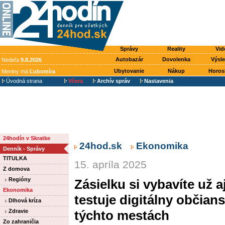
Správy
Reality
Vid
Autobazár
Dovolenka
Výsl
Nedeľa
9.8.2026
Ubytovanie
Nákup
Horos
Meniny má
Ľubomíra
Úvodná strana
Včera
Archív správ
Nastavenia
24hodín v Skratke
24hod.sk
Ekonomika
Denník - Správy
TITULKA
15. apríla 2025
Z domova
Regióny
Zásielku si vybavíte už 
Ekonomika
testuje digitálny občians
Dlhová kríza
Zdravie
týchto mestách
Zo zahraničia