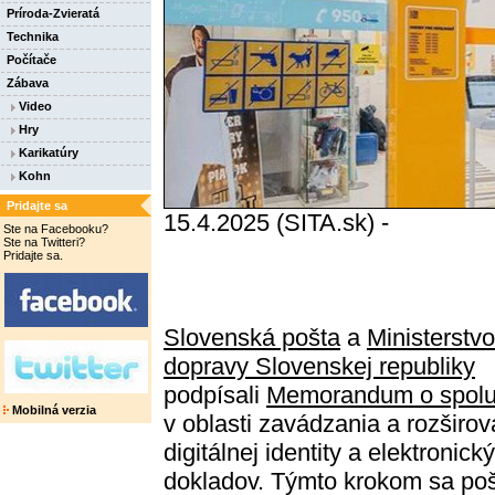
Príroda-Zvieratá
Technika
Počítače
Zábava
Video
Hry
Karikatúry
Kohn
Pridajte sa
15.4.2025 (SITA.sk) -
Ste na Facebooku?
Ste na Twitteri?
Pridajte sa.
Slovenská pošta
a
Ministerstvo
dopravy Slovenskej republiky
podpísali
Memorandum o spolu
Mobilná verzia
v oblasti zavádzania a rozširov
digitálnej identity a elektronick
dokladov. Týmto krokom sa po