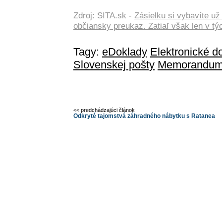
Zdroj: SITA.sk -
Zásielku si vybavíte už
občiansky preukaz. Zatiaľ však len v t
Tagy:
eDoklady
Elektronické 
Slovenskej pošty
Memorandum 
<< predchádzajúci článok
Odkryté tajomstvá záhradného nábytku s Ratanea