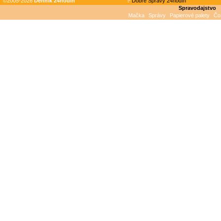
©2005-2026
Denník 24hodin
Dobré Správy 24hodín
Spravodajstvo
Mačka
Správy
Papierové palety
Čo 