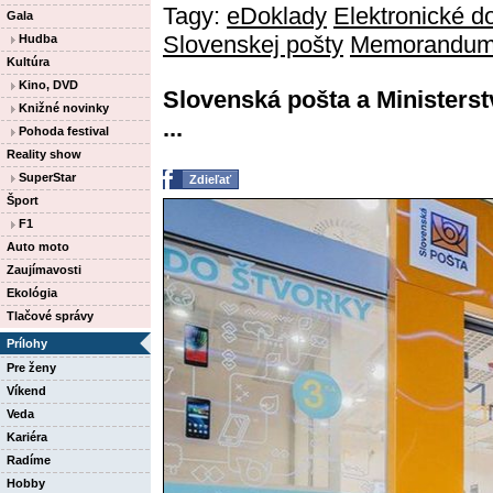
Tagy:
eDoklady
Elektronické 
Gala
Slovenskej pošty
Memorandum 
Hudba
Kultúra
Kino, DVD
Slovenská pošta a Ministerst
Knižné novinky
...
Pohoda festival
Reality show
SuperStar
Zdieľať
Šport
F1
Auto moto
Zaujímavosti
Ekológia
Tlačové správy
Prílohy
Pre ženy
Víkend
Veda
Kariéra
Radíme
Hobby