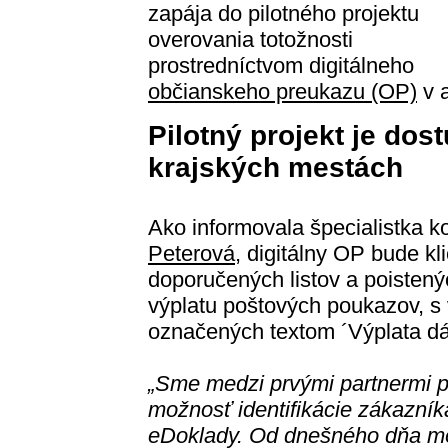
zapája do pilotného projektu
overovania totožnosti
prostredníctvom digitálneho
občianskeho preukazu (OP)
v a
Pilotný projekt je do
krajských mestách
Ako informovala špecialistka 
Peterová
, digitálny OP bude kl
doporučených listov a poistenýc
výplatu poštových poukazov, 
označených textom ´Výplata dá
„Sme medzi prvými partnermi pi
možnosť identifikácie zákazník
eDoklady. Od dnešného dňa môž