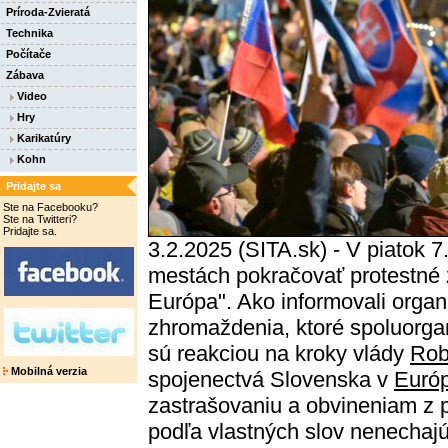
Príroda-Zvieratá
Technika
Počítače
Zábava
Video
Hry
Karikatúry
Kohn
Pridajte sa
Ste na Facebooku?
Ste na Twitteri?
Pridajte sa.
3.2.2025 (SITA.sk) - V piatok 7
mestách pokračovať protestné
Európa". Ako informovali organ
zhromaždenia, ktoré spoluorgan
sú reakciou na kroky vlády
Rob
Mobilná verzia
spojenectvá Slovenska v
Európ
zastrašovaniu a obvineniam z p
podľa vlastných slov nenechaj