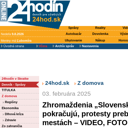
Správy
Reality
Vid
Autobazár
Dovolenka
Výsl
Nedeľa
9.8.2026
Ubytovanie
Nákup
Horos
Meniny má
Ľubomíra
Úvodná strana
Včera
Archív správ
Nastavenia
24hodín v Skratke
24hod.sk
Z domova
Denník - Správy
TITULKA
03. februára 2025
Z domova
Regióny
Zhromaždenia „Slovensko
Ekonomika
pokračujú, protesty preb
Dlhová kríza
Zdravie
mestách – VIDEO, FOTO
Zo zahraničia