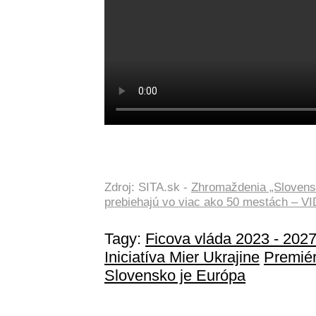
Zdroj: SITA.sk -
Zhromaždenia „Slovensk
prebiehajú vo viac ako 50 mestách – 
Tagy:
Ficova vláda 2023 - 202
Iniciatíva Mier Ukrajine
Premiér
Slovensko je Európa