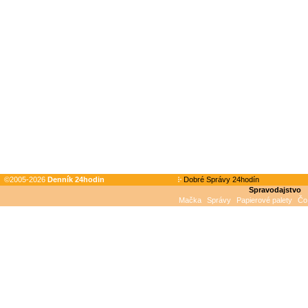
©2005-2026
Denník 24hodin
Dobré Správy 24hodín
Spravodajstvo
Mačka
Správy
Papierové palety
Čo 