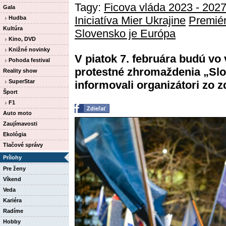
Tagy:
Ficova vláda 2023 - 202
Gala
Iniciatíva Mier Ukrajine
Premiér
Hudba
Kultúra
Slovensko je Európa
Kino, DVD
Knižné novinky
V piatok 7. februára budú vo
Pohoda festival
protestné zhromaždenia „Slo
Reality show
SuperStar
informovali organizátori zo zd
Šport
F1
Zdieľať
Auto moto
Zaujímavosti
Ekológia
Tlačové správy
Prílohy
Pre ženy
Víkend
Veda
Kariéra
Radíme
Hobby