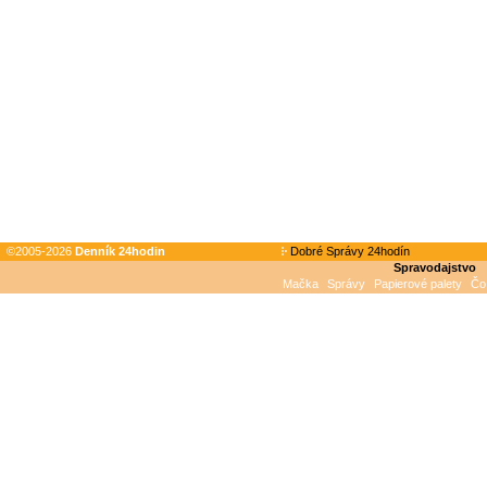
©2005-2026
Denník 24hodin
Dobré Správy 24hodín
Spravodajstvo
Mačka
Správy
Papierové palety
Čo 