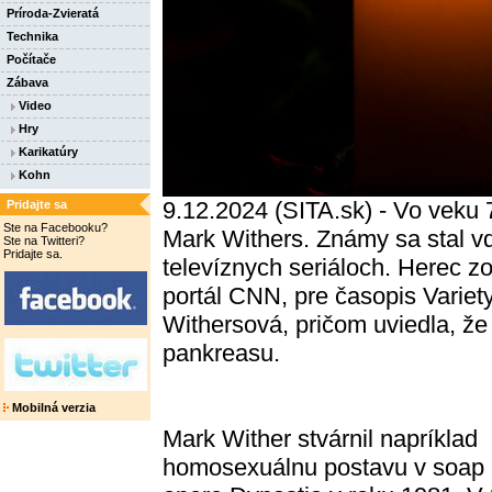
Príroda-Zvieratá
Technika
Počítače
Zábava
Video
Hry
Karikatúry
Kohn
9.12.2024 (SITA.sk) - Vo veku
Pridajte sa
Ste na Facebooku?
Mark Withers. Známy sa stal v
Ste na Twitteri?
Pridajte sa.
televíznych seriáloch. Herec z
portál CNN, pre časopis Variety
Withersová, pričom uviedla, že 
pankreasu.
Mobilná verzia
Mark Wither stvárnil napríklad
homosexuálnu postavu v soap