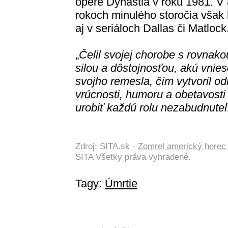
opere Dynastia v roku 1981. V 
rokoch minulého storočia však 
aj v seriáloch Dallas či Matlock
„
Čelil svojej chorobe s rovnako
silou a dôstojnosťou, akú vnies
svojho remesla, čím vytvoril o
vrúcnosti, humoru a obetavost
urobiť každú rolu nezabudnute
Zdroj: SITA.sk -
Zomrel americký herec M
SITA Všetky práva vyhradené.
Tagy:
Úmrtie