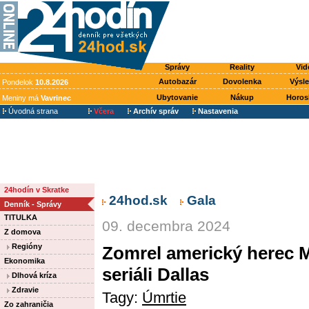
Správy
Reality
Vid
Autobazár
Dovolenka
Výsl
Pondelok
10.8.2026
Ubytovanie
Nákup
Horos
Meniny má
Vavrinec
Úvodná strana
Včera
Archív správ
Nastavenia
24hodín v Skratke
24hod.sk
Gala
Denník - Správy
TITULKA
09. decembra 2024
Z domova
Regióny
Zomrel americký herec Ma
Ekonomika
seriáli Dallas
Dlhová kríza
Zdravie
Tagy:
Úmrtie
Zo zahraničia