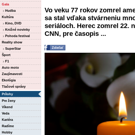
Gala
Vo veku 77 rokov zomrel ame
Hudba
sa stal vďaka stvárneniu mn
Kultúra
Kino, DVD
seriáloch. Herec zomrel 22. 
Knižné novinky
CNN, pre časopis ...
Pohoda festival
Reality show
Zdieľať
SuperStar
Šport
F1
Auto moto
Zaujímavosti
Ekológia
Tlačové správy
Prílohy
Pre ženy
Víkend
Veda
Kariéra
Radíme
Hobby