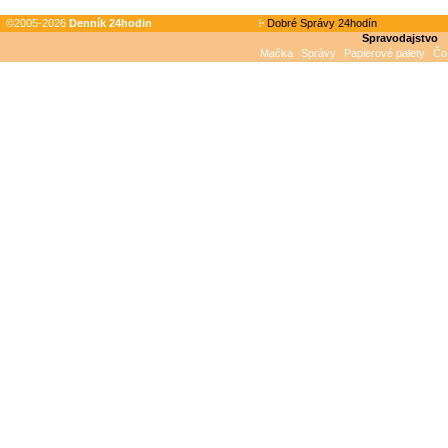
©2005-2026
Denník 24hodin
Dobré Správy 24hodín
Spravodajstvo
Mačka
Správy
Papierové palety
Čo 