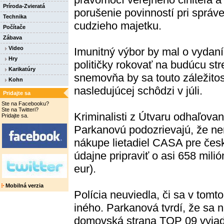
Príroda-Zvieratá
porušenie povinností pri správ
Technika
cudzieho majetku.
Počítače
Zábava
Video
Imunitný výbor by mal o vydaní
Hry
političky rokovať na budúcu str
Karikatúry
snemovňa by sa touto záležito
Kohn
nasledujúcej schôdzi v júli.
Pridajte sa
Ste na Facebooku?
Ste na Twitteri?
Kriminalisti z Útvaru odhaľovan
Pridajte sa.
Parkanovú podozrievajú, že ne
nákupe lietadiel CASA pre čes
údajne pripraviť o asi 658 mili
eur).
Mobilná verzia
Polícia neuviedla, či sa v tomt
iného. Parkanová tvrdí, že sa n
domovská strana TOP 09 vyjadr