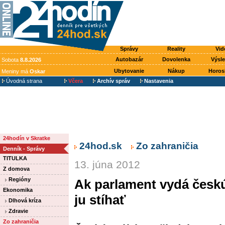
Správy
Reality
Vid
Autobazár
Dovolenka
Výsl
Sobota
8.8.2026
Ubytovanie
Nákup
Horos
Meniny má
Oskar
Úvodná strana
Včera
Archív správ
Nastavenia
24hodín v Skratke
24hod.sk
Zo zahraničia
Denník - Správy
TITULKA
13. júna 2012
Z domova
Regióny
Ak parlament vydá česk
Ekonomika
ju stíhať
Dlhová kríza
Zdravie
Zo zahraničia