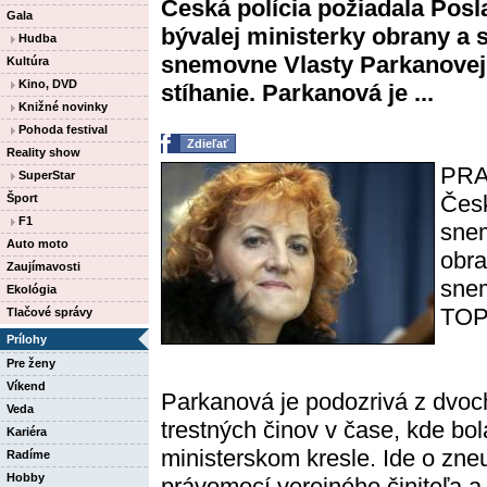
Česká polícia požiadala Pos
Gala
bývalej ministerky obrany a
Hudba
snemovne Vlasty Parkanovej 
Kultúra
Kino, DVD
stíhanie. Parkanová je ...
Knižné novinky
Pohoda festival
Zdieľať
Reality show
PRA
SuperStar
Česk
Šport
F1
snem
Auto moto
obra
Zaujímavosti
snem
Ekológia
TOP 
Tlačové správy
Prílohy
Pre ženy
Víkend
Parkanová je podozrivá z dvoc
Veda
trestných činov v čase, kde bol
Kariéra
ministerskom kresle. Ide o zneu
Radíme
Hobby
právomocí verejného činiteľa a