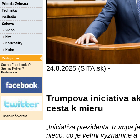
Príroda-Zvieratá
Technika
Počítače
Zábava
Video
Hry
Karikatúry
Kohn
Pridajte sa
Ste na Facebooku?
24.8.2025 (SITA.sk) -
Ste na Twitteri?
Pridajte sa.
Trumpova iniciatíva a
cesta k mieru
Mobilná verzia
„Iniciatíva prezidenta Trumpa j
niečo, čo je veľmi významné a