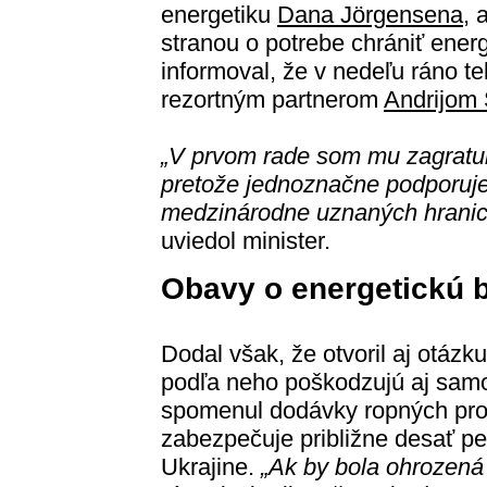
energetiku
Dana Jörgensena
, 
stranou o potrebe chrániť energ
informoval, že v nedeľu ráno t
rezortným partnerom
Andrijom
„V prvom rade som mu zagratulo
pretože jednoznačne podporujeme
medzinárodne uznaných hranici
uviedol minister.
Obavy o energetickú 
Dodal však, že otvoril aj otázk
podľa neho poškodzujú aj samo
spomenul dodávky ropných prod
zabezpečuje približne desať pe
Ukrajine.
„Ak by bola ohrozen