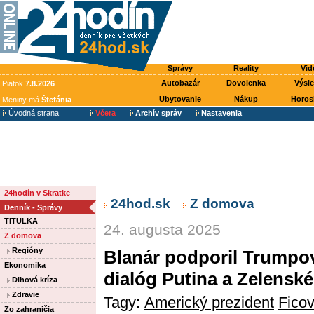
Správy
Reality
Vid
Autobazár
Dovolenka
Výsl
Piatok
7.8.2026
Ubytovanie
Nákup
Horos
Meniny má
Štefánia
Úvodná strana
Včera
Archív správ
Nastavenia
24hodín v Skratke
24hod.sk
Z domova
Denník - Správy
TITULKA
24. augusta 2025
Z domova
Regióny
Blanár podporil Trumpovu
Ekonomika
dialóg Putina a Zelensk
Dlhová kríza
Zdravie
Tagy:
Americký prezident
Ficov
Zo zahraničia