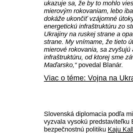
ukazuje sa, že by to mohlo vies
mierovým rokovaniam, lebo iba
dokáže ukončiť vzájomné útok
energetickú infraštruktúru zo s
Ukrajiny na ruskej strane a opa
strane. My vnímame, že tieto ú
mierové rokovania, sa zvyšujú 
infraštruktúru, od ktorej sme zá
Maďarsko,“
povedal Blanár.
Viac o téme: Vojna na Ukr
Slovenská diplomacia podľa mi
vyzvala vysokú predstaviteľku 
bezpečnostnú politiku
Kaju Kal