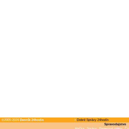
©2005-2026
Denník 24hodin
Dobré Správy 24hodín
Spravodajstvo
Mačka
Správy
Papierové palety
Čo 