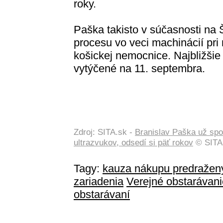
roky.
Paška takisto v súčasnosti na 
procesu vo veci machinácií pri
košickej nemocnice. Najbližšie 
vytýčené na 11. septembra.
Zdroj: SITA.sk -
Branislav Paška už spo
ultrazvukov, odsedí si päť rokov
© SITA 
Tagy:
kauza nákupu predražený
zariadenia
Verejné obstarávani
obstarávaní