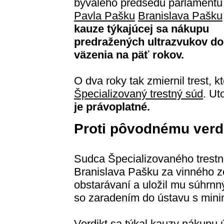
bývalého predsedu parlamentu
Pavla Pašku
Branislava Pašku
kauze týkajúcej sa nákupu
predražených ultrazvukov do
väzenia na päť rokov.
O dva roky tak zmiernil trest, 
Špecializovaný trestný súd
. Ut
je právoplatné.
Proti pôvodnému verdi
Sudca Špecializovaného trestn
Branislava Pašku za vinného z
obstarávaní a uložil mu súhrnn
so zaradením do ústavu s min
Verdikt sa týkal kauzy nákupu 