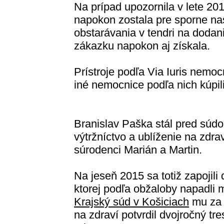
Na prípad upozornila v lete 20
napokon zostala pre sporne nas
obstarávania v tendri na dodani
zákazku napokon aj získala.
Prístroje podľa Via Iuris nemocn
iné nemocnice podľa nich kúpili 
Branislav Paška stál pred súdo
výtržníctvo a ublíženie na zdrav
súrodenci Marián a Martin.
Na jeseň 2015 sa totiž zapojili
ktorej podľa obžaloby napadli m
Krajský súd v Košiciach
mu za p
na zdraví potvrdil dvojročný t