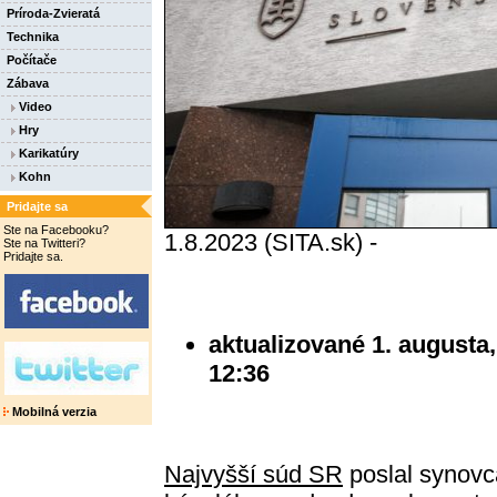
Príroda-Zvieratá
Technika
Počítače
Zábava
Video
Hry
Karikatúry
Kohn
Pridajte sa
Ste na Facebooku?
1.8.2023 (SITA.sk) -
Ste na Twitteri?
Pridajte sa.
aktualizované 1. augusta,
12:36
Mobilná verzia
Najvyšší súd SR
poslal synovc