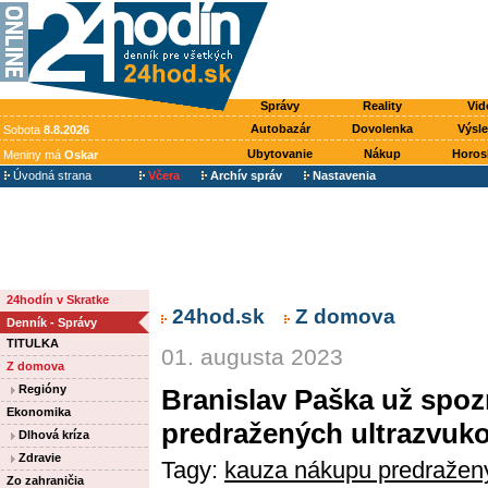
Správy
Reality
Vid
Autobazár
Dovolenka
Výsl
Sobota
8.8.2026
Ubytovanie
Nákup
Horos
Meniny má
Oskar
Úvodná strana
Včera
Archív správ
Nastavenia
24hodín v Skratke
24hod.sk
Z domova
Denník - Správy
TITULKA
01. augusta 2023
Z domova
Regióny
Branislav Paška už spozn
Ekonomika
predražených ultrazvuko
Dlhová kríza
Zdravie
Tagy:
kauza nákupu predražený
Zo zahraničia