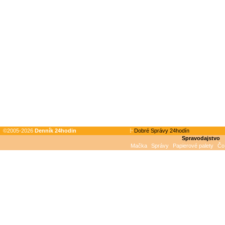
©2005-2026
Denník 24hodin
Dobré Správy 24hodín
Spravodajstvo
Mačka
Správy
Papierové palety
Čo 