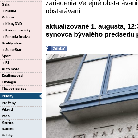
zariadenia
Verejné obstarávani
Gala
obstarávaní
Hudba
Kultúra
Kino, DVD
aktualizované 1. augusta, 12
Knižné novinky
synovca bývalého predsedu 
Pohoda festival
Reality show
Zdieľať
SuperStar
Šport
F1
Auto moto
Zaujímavosti
Ekológia
Tlačové správy
Prílohy
Pre ženy
Víkend
Veda
Kariéra
Radíme
Hobby