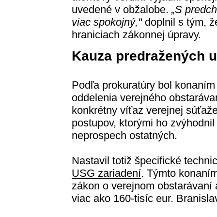
uvedené v obžalobe.
„S predc
viac spokojný,"
doplnil s tým, ž
hraniciach zákonnej úpravy.
Kauza predražených u
Podľa prokuratúry bol konaní
oddelenia verejného obstaráv
konkrétny víťaz verejnej súťaže
postupov, ktorými ho zvýhodnil
neprospech ostatných.
Nastavil totiž špecifické techn
USG zariadení
. Týmto konaním
zákon o verejnom obstarávaní
viac ako 160-tisíc eur. Branisl