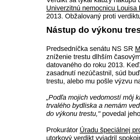
Univerzitnú nemocnicu Louisa
2013. Obžalovaný proti verdikt
Nástup do výkonu tre
Predsedníčka senátu NS SR
M
zníženie trestu dlhším časový
datovaného do roku 2013. Keď
zasadnutí nezúčastnil, súd buď
trestu, alebo mu pošle výzvu n
„Podľa mojich vedomostí môj kli
trvalého bydliska a nemám ved
do výkonu trestu,"
povedal jeh
Prokurátor
Úradu špeciálnej pr
utorkový verdikt vyjadril spokoj