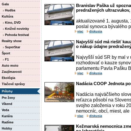
Gala
Branislav Paška už spoznal
predražených ultrazvukov, 
Hudba
Kultúra
aktualizované 1. augusta,
Kino, DVD
poslal synovca bývalého 
Knižné novinky
viac
diskusia
Pohoda festival
Reality show
Najvyšší súd má riešiť ka
o nákup údajne predražený
SuperStar
Šport
Najvyšší súd SR by mal v 
F1
rozhodovať o kauze synov
Auto moto
parlamentu Pavla Pašku Br
Zaujímavosti
viac
diskusia
Ekológia
Nadácia COOP Jednota po
Tlačové správy
Prílohy
Nadácia najväčšieho slo
Pre ženy
reťazca pôsobí na Sloven
Víkend
svojho založenia v roku 2
Veda
nemocníc, obcí, miest, ale a
viac
diskusia
Kariéra
Radíme
Kežmarská nemocnica zmen
Hobby