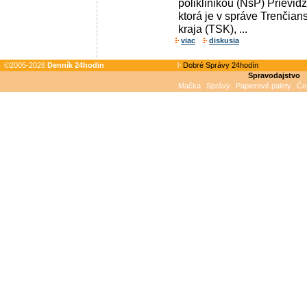
poliklinikou (NsP) Prievid
ktorá je v správe Trenči
kraja (TSK), ...
viac
diskusia
©2005-2026
Denník 24hodin
Dobré Správy 24hodín
Spravodajstvo
Mačka
Správy
Papierové palety
Čo 