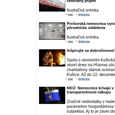
centrálny príjem
Ilustračná snímka.
viac
diskusia
Prešovská nemocnica vyno
pôrodnícke oddelenie
Ilustračná snímka.
viac
diskusia
Inšpirujte sa dobročinnos
Spolu s otvorením Košick
otvorí dnes na Hlavnej ulic
charitatívny stánok ocelia
Košice. Až do 22. decembr
viac
diskusia
NKÚ: Nemocnice krívajú v 
transparentnosti nákupu
Značné nedostatky v riade
parametrov hospodárenia 
subjektov. Aj to je záver 