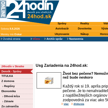
Správy
Reality
Vid
Autobazár
Dovolenka
Výsl
Sobota
8.8.2026
Ubytovanie
Nákup
Horos
Meniny má
Oskar
Úvodná strana
Včera
Archív správ
Nastavenia
Usg Zariadenia na 24hod.sk:
24hodín v Skratke
Denník - Správy
Život bez pečene? Nemožné
TITULKA
než bude neskoro
Z domova
Každý rok si 19. apríla p
Regióny
pečene. Je to nenahradite
Ekonomika
z najdôležitejších orgánov
Dlhová kríza
zodpovedná za viac ako 500
Zdravie
viac
diskusia
Zo zahraničia