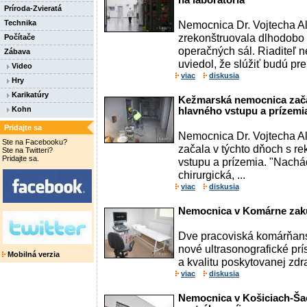
na laboratória
Príroda-Zvieratá
Technika
Nemocnica Dr. Vojtecha A
zrekonštruovala dlhodobo 
Počítače
operačných sál. Riaditeľ n
Zábava
uviedol, že slúžiť budú pre 
Video
viac
diskusia
Hry
Karikatúry
Kežmarská nemocnica zača
Kohn
hlavného vstupu a prízemi
Pridajte sa
Nemocnica Dr. Vojtecha A
Ste na Facebooku?
začala v týchto dňoch s r
Ste na Twitteri?
Pridajte sa.
vstupu a prízemia. "Nach
chirurgická, ...
viac
diskusia
Nemocnica v Komárne zakú
Dve pracoviská komárňans
nové ultrasonografické prís
Mobilná verzia
a kvalitu poskytovanej zdrav
viac
diskusia
Nemocnica v Košiciach-Ša