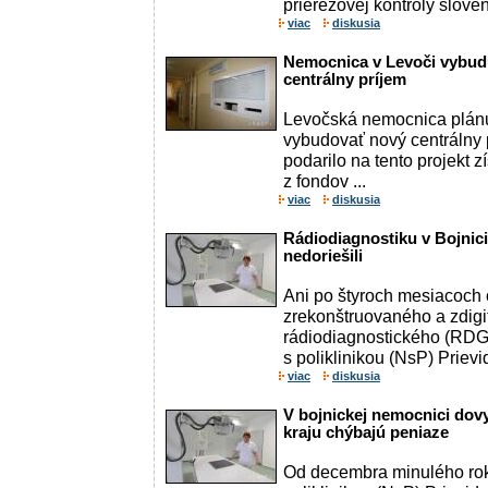
prierezovej kontroly sloven
viac
diskusia
Nemocnica v Levoči vybud
centrálny príjem
Levočská nemocnica plán
vybudovať nový centrálny 
podarilo na tento projekt z
z fondov ...
viac
diskusia
Rádiodiagnostiku v Bojnicia
nedoriešili
Ani po štyroch mesiacoch 
zrekonštruovaného a zdigi
rádiodiagnostického (RDG
s poliklinikou (NsP) Prievi
viac
diskusia
V bojnickej nemocnici dov
kraju chýbajú peniaze
Od decembra minulého rok