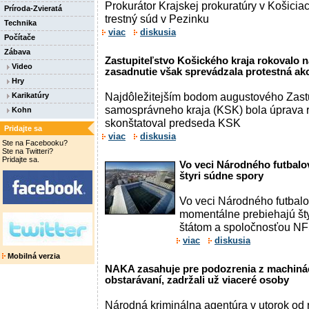
Prokurátor Krajskej prokuratúry v Košici
Príroda-Zvieratá
trestný súd v Pezinku
Technika
viac
diskusia
Počítače
Zábava
Zastupiteľstvo Košického kraja rokovalo 
Video
zasadnutie však sprevádzala protestná a
Hry
Najdôležitejším bodom augustového Zast
Karikatúry
samosprávneho kraja (KSK) bola úprava r
Kohn
skonštatoval predseda KSK
Pridajte sa
viac
diskusia
Ste na Facebooku?
Ste na Twitteri?
Pridajte sa.
Vo veci Národného futbalo
štyri súdne spory
Vo veci Národného futbal
momentálne prebiehajú št
štátom a spoločnosťou NFŠ
viac
diskusia
Mobilná verzia
NAKA zasahuje pre podozrenia z machinác
obstarávaní, zadržali už viaceré osoby
Národná kriminálna agentúra v utorok od