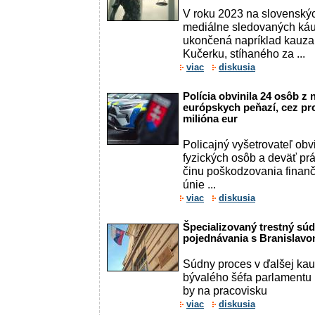
V roku 2023 na slovenskýc
mediálne sledovaných káu
ukončená napríklad kauza 
Kučerku, stíhaného za ...
viac
diskusia
Polícia obvinila 24 osôb z
európskych peňazí, cez proj
milióna eur
Policajný vyšetrovateľ obvi
fyzických osôb a deväť pr
činu poškodzovania finan
únie ...
viac
diskusia
Špecializovaný trestný súd
pojednávania s Branislav
Súdny proces v ďalšej kau
bývalého šéfa parlamentu 
by na pracovisku
viac
diskusia