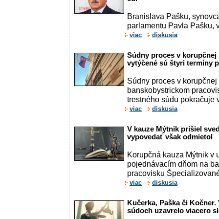
Branislava Pašku, synovc
parlamentu Pavla Pašku, v
viac
diskusia
Súdny proces v korupčnej 
vytýčené sú štyri termíny 
Súdny proces v korupčnej
banskobystrickom pracovi
trestného súdu pokračuje v
viac
diskusia
V kauze Mýtnik prišiel sve
vypovedať však odmietol
Korupčná kauza Mýtnik v u
pojednávacím dňom na ba
pracovisku Špecializované
viac
diskusia
Kučerka, Paška či Kočner.
súdoch uzavrelo viacero s