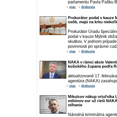
parlamentu Pavla Pašku Br
viac
diskusia
Prokurátor podal v kauze 
osôb, majú na krku niekoľk
Prokurátor Úradu špeciálne
podal v kauze Mýtnik obža
skutkov. V jednom prípade
povinnosti pri správne cudz
viac
diskusia
NAKA v rámci akcie Valentí
košického župana podľa Ra
aktualizované 17. február
agentúra (NAKA) zasahuje 
viac
diskusia
Mikulcov nákup vrtuľníka 
miliónov eur už rieši NAKA
stíhanie
Národná kriminálna agent