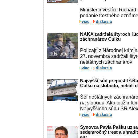
Minister investícii Richar
podanie trestného oznámen
viac
diskusia
NAKA zadržala štyroch ľudí
záchranárov Culku
Policajti z Národnej krimi
27. novembra zadržali štyr
neštátnych záchranárov
viac
diskusia
Najvyšší súd prepustil šéf
Culku na slobodu, neboli 
Šéf neštátnych záchranáro
na slobodu. Ako totiž inf
Najvyššieho súdu SR Alexa
viac
diskusia
Synovca Pavla Pašku uznal
sedemročný trest a uhradiť
eur