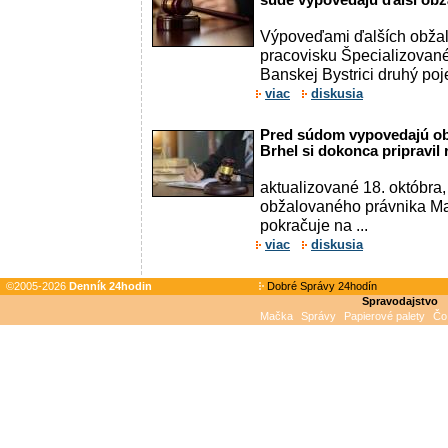
súde vypovedajú ďalší obž
Výpoveďami ďalších obža
pracovisku Špecializované
Banskej Bystrici druhý poj
viac
diskusia
Pred súdom vypovedajú ob
Brhel si dokonca pripravil
aktualizované 18. októbr
obžalovaného právnika Ma
pokračuje na ...
viac
diskusia
©2005-2026
Denník 24hodin
Dobré Správy 24hodín
Spravodajstvo
Mačka
Správy
Papierové palety
Čo 