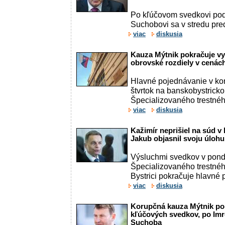
Po kľúčovom svedkovi pod
Suchobovi sa v stredu pred
viac
diskusia
Kauza Mýtnik pokračuje vyp
obrovské rozdiely v cená
Hlavné pojednávanie v ko
štvrtok na banskobystrick
Špecializovaného trestného
viac
diskusia
Kažimír neprišiel na súd v
Jakub objasnil svoju úlohu
Výsluchmi svedkov v pond
Špecializovaného trestné
Bystrici pokračuje hlavné
viac
diskusia
Korupčná kauza Mýtnik po
kľúčových svedkov, po Imr
Suchoba