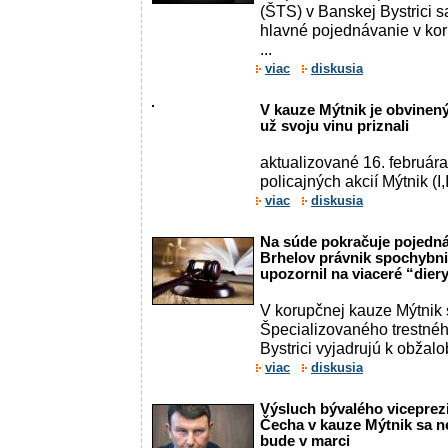
(ŠTS) v Banskej Bystrici 
hlavné pojednávanie v ko
...
viac
diskusia
V kauze Mýtnik je obvinenýc
už svoju vinu priznali
aktualizované 16. februára
policajných akcií Mýtnik (I,II
viac
diskusia
Na súde pokračuje pojedná
Brhelov právnik spochybni
upozornil na viaceré “dier
V korupčnej kauze Mýtnik 
Špecializovaného trestné
Bystrici vyjadrujú k obžalo
viac
diskusia
Výsluch bývalého viceprez
Čecha v kauze Mýtnik sa n
bude v marci