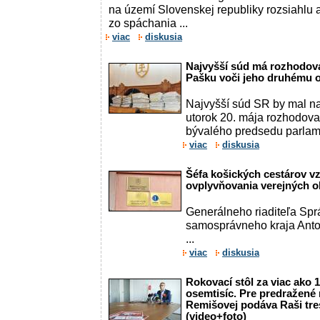
na území Slovenskej republiky rozsiahlu 
zo spáchania ...
viac
diskusia
Najvyšší súd má rozhodova
Pašku voči jeho druhému 
Najvyšší súd SR by mal n
utorok 20. mája rozhodova
bývalého predsedu parlame
viac
diskusia
Šéfa košických cestárov vz
ovplyvňovania verejných o
Generálneho riaditeľa Spr
samosprávneho kraja Anto
...
viac
diskusia
Rokovací stôl za viac ako 1
osemtisíc. Pre predražené
Remišovej podáva Raši tr
(video+foto)