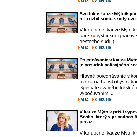
viac
diskusia
Svedok v kauze Mýtnik po
ml. rozbil sumu škody uve
V korupčnej kauze Mýtnik
banskobystrickom pracovi
trestného súdu (
viac
diskusia
Pojednávanie v kauze Mýtn
je posudok policajného zna
Hlavné pojednávanie v ko
utorok na banskobystrick
Špecializovaného trestné
vypočúvaním ...
viac
diskusia
V kauze Mýtnik prišli vyp
Boško, ktorý v prípadoch f
peňazí
V korupčnej kauze Mýtnik 