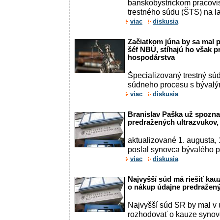
banskobystrickom pracovi
trestného súdu (ŠTS) na la
viac
diskusia
Začiatkom júna by sa mal p
šéf NBÚ, stíhajú ho však p
hospodárstva
Špecializovaný trestný súd 
súdneho procesu s bývalý
viac
diskusia
Branislav Paška už spoznal
predražených ultrazvukov, 
aktualizované 1. augusta,
poslal synovca bývalého 
viac
diskusia
Najvyšší súd má riešiť ka
o nákup údajne predražený
Najvyšší súd SR by mal v 
rozhodovať o kauze synov