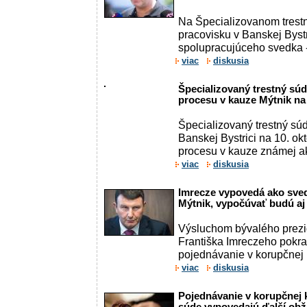
Na Špecializovanom trest
pracovisku v Banskej Bystr
spolupracujúceho svedka 
viac
diskusia
Špecializovaný trestný súd
procesu v kauze Mýtnik na
Špecializovaný trestný súd
Banskej Bystrici na 10. o
procesu v kauze známej a
viac
diskusia
Imrecze vypovedá ako sve
Mýtnik, vypočúvať budú a
Výsluchom bývalého prezi
Františka Imreczeho pokra
pojednávanie v korupčnej k
viac
diskusia
Pojednávanie v korupčnej 