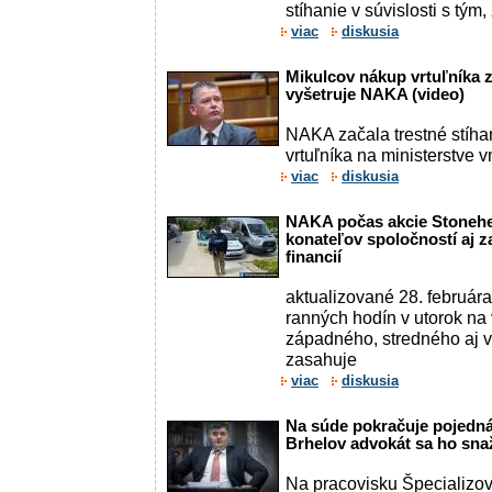
stíhanie v súvislosti s tým, 
viac
diskusia
Mikulcov nákup vrtuľníka z
vyšetruje NAKA (video)
NAKA začala trestné stíha
vrtuľníka na ministerstve v
viac
diskusia
NAKA počas akcie Stonehen
konateľov spoločností aj 
financií
aktualizované 28. február
ranných hodín v utorok na
západného, stredného aj
zasahuje
viac
diskusia
Na súde pokračuje pojedná
Brhelov advokát sa ho sna
Na pracovisku Špecializo