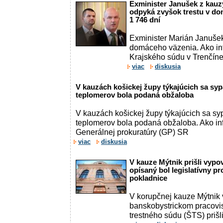
Exminister Janušek z kauz
odpyká zvyšok trestu v d
1 746 dní
Exminister Marián Janušek
domáceho väzenia. Ako i
Krajského súdu v Trenčíne,
viac
diskusia
V kauzách košickej župy týkajúcich sa sy
teplomerov bola podaná obžaloba
V kauzách košickej župy týkajúcich sa s
teplomerov bola podaná obžaloba. Ako i
Generálnej prokuratúry (GP) SR
viac
diskusia
V kauze Mýtnik prišli vypo
opísaný bol legislatívny pr
pokladnice
V korupčnej kauze Mýtnik
banskobystrickom pracovi
trestného súdu (ŠTS) prišli