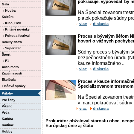
pokračuje, vypovedať by ma
Gala
Hudba
Na Špecializovanom trest
Kultúra
piatok pokračuje súdny pr
Kino, DVD
viac
diskusia
Knižné novinky
Pohoda festival
Proces s bývalým šéfom N
hovorí o vážnych pochybeni
Reality show
SuperStar
Súdny proces s bývalým 
Šport
bezpečnostného úradu (N
F1
kauze informačného ...
Auto moto
viac
diskusia
Zaujímavosti
Ekológia
Proces v kauze informačné
Špecializovanom trestnom
Tlačové správy
Prílohy
Na Špecializovanom trest
Pre ženy
v marci pokračovať súdny
Víkend
viac
diskusia
Veda
Kariéra
Prokurátor obžaloval starostu obce, neop
Radíme
Európskej únie aj štátu
Hobby