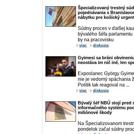
Špecializovaný trestný súd
pojednávania s Branislav
nábytku pre košický urgen
Súdny proces v ďalšej kau
bývalého šéfa parlamentu 
by na pracovisku
viac
diskusia
Gyimesi sa bráni obvineni
neostáva im nič iné, len s
Exposlanec György Gyimes
nie je vedomý spáchania ž
Politik tak reagoval na ...
viac
diskusia
Bývalý šéf NBÚ stojí pre
informačného systému podľ
miliónové škody
Na Špecializovanom trest
pondelok začal súdny pro