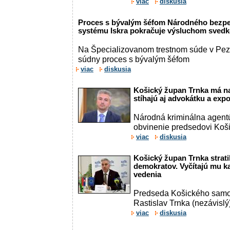
viac
diskusia
Proces s bývalým šéfom Národného bezpe
systému Iskra pokračuje výsluchom sved
Na Špecializovanom trestnom súde v Pez
súdny proces s bývalým šéfom
viac
diskusia
Košický župan Trnka má na
stíhajú aj advokátku a ex
Národná kriminálna agent
obvinenie predsedovi Koš
viac
diskusia
Košický župan Trnka strat
demokratov. Vyčítajú mu ka
vedenia
Predseda Košického samo
Rastislav Trnka (nezávislý)
viac
diskusia