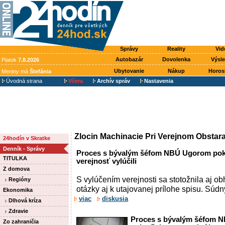
Správy
Reality
Vid
Autobazár
Dovolenka
Výsl
Piatok
7.8.2026
Ubytovanie
Nákup
Horos
Meniny má
Štefánia
Úvodná strana
Včera
Archív správ
Nastavenia
Zlocin Machinacie Pri Verejnom Obstar
24hodín v Skratke
Denník - Správy
Proces s bývalým šéfom NBÚ Ugorom pokr
TITULKA
verejnosť vylúčili
Z domova
S vylúčením verejnosti sa stotožnila aj ob
Regióny
otázky aj k utajovanej prílohe spisu. Súd
Ekonomika
viac
diskusia
Dlhová kríza
Zdravie
Proces s bývalým šéfom N
Zo zahraničia