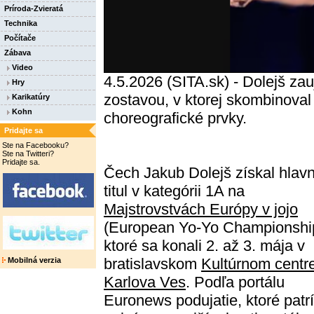
Príroda-Zvieratá
Technika
Počítače
Zábava
Video
4.5.2026 (SITA.sk) - Dolejš zau
Hry
zostavou, v ktorej skombinoval
Karikatúry
Kohn
choreografické prvky.
Pridajte sa
Ste na Facebooku?
Ste na Twitteri?
Pridajte sa.
Čech Jakub Dolejš získal hlav
titul v kategórii 1A na
Majstrovstvách Európy v jojo
(European Yo-Yo Championshi
ktoré sa konali 2. až 3. mája v
bratislavskom
Kultúrnom centr
Mobilná verzia
Karlova Ves
. Podľa portálu
Euronews podujatie, ktoré patrí