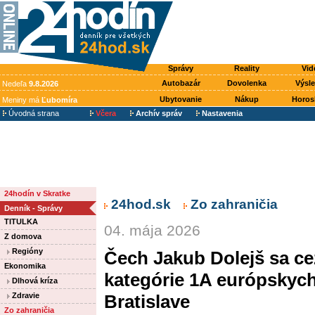
Správy
Reality
Vid
Autobazár
Dovolenka
Výsl
Nedeľa
9.8.2026
Ubytovanie
Nákup
Horos
Meniny má
Ľubomíra
Úvodná strana
Včera
Archív správ
Nastavenia
24hodín v Skratke
24hod.sk
Zo zahraničia
Denník - Správy
TITULKA
04. mája 2026
Z domova
Regióny
Čech Jakub Dolejš sa ce
Ekonomika
kategórie 1A európskych 
Dlhová kríza
Zdravie
Bratislave
Zo zahraničia