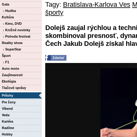
Tagy:
Bratislava-Karlova Ves
M
Gala
športy
Hudba
Kultúra
Kino, DVD
Dolejš zaujal rýchlou a techn
Knižné novinky
skombinoval presnosť, dynam
Pohoda festival
Čech Jakub Dolejš získal hlav
Reality show
SuperStar
Šport
Zdieľať
F1
Auto moto
Zaujímavosti
Ekológia
Tlačové správy
Prílohy
Pre ženy
Víkend
Veda
Kariéra
Radíme
Hobby