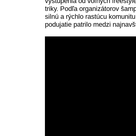
vystúpenia od voľných freestyl
triky. Podľa organizátorov šam
silnú a rýchlo rastúcu komunitu
podujatie patrilo medzi najnav