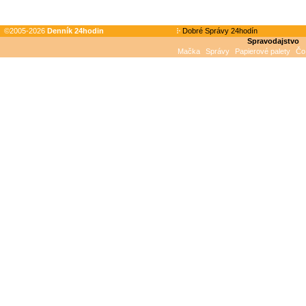
©2005-2026
Denník 24hodin
Dobré Správy 24hodín
Spravodajstvo
Mačka
Správy
Papierové palety
Čo 