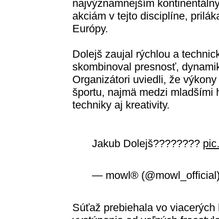
najvýznamnejším kontinentáln
akciám v tejto disciplíne, prilá
Európy.
Dolejš zaujal rýchlou a technic
skombinoval presnosť, dynamik
Organizátori uviedli, že výkony 
športu, najmä medzi mladšími h
techniky aj kreativity.
Jakub Dolejš????????
pic
— mowl® (@mowl_official
Súťaž prebiehala vo viacerých 