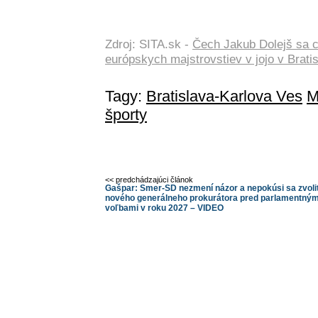
Zdroj: SITA.sk -
Čech Jakub Dolejš sa c
európskych majstrovstiev v jojo v Brati
Tagy:
Bratislava-Karlova Ves
M
športy
<< predchádzajúci článok
Gašpar: Smer-SD nezmení názor a nepokúsi sa zvoli
nového generálneho prokurátora pred parlamentným
voľbami v roku 2027 – VIDEO