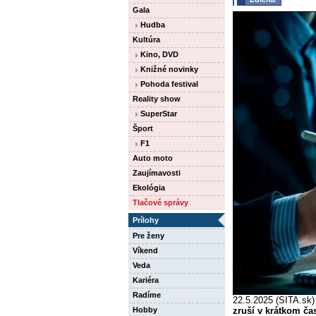
Gala
Hudba
Kultúra
Kino, DVD
Knižné novinky
Pohoda festival
Reality show
SuperStar
Šport
F1
Auto moto
Zaujímavosti
Ekológia
Tlačové správy
Prílohy
Pre ženy
Víkend
Veda
Kariéra
Radíme
22.5.2025 (SITA.sk)
zruší v krátkom ča
Hobby