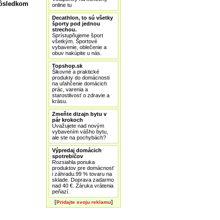
Dôsledkom
online tu
Decathlon, to sú všetky
športy pod jednou
strechou.
Sprístupňujeme šport
všetkým. Športové
vybavenie, oblečenie a
obuv nakúpite u nás.
Topshop.sk
Šikovné a praktické
produkty do domácnosti
na uľahčenie domácich
prác, varenia a
starostlivosť o zdravie a
krásu.
Zmeňte dizajn bytu v
pár krokoch
Uvažujete nad novým
vybavením vášho bytu,
ale ste na pochybách?
Výpredaj domácich
spotrebičov
Rozsiahla ponuka
produktov pre domácnosť
i záhradu.99 % tovaru na
sklade. Doprava zadarmo
nad 40 €. Záruka vrátenia
peňazí.
[
]
Pridajte svoju reklamu