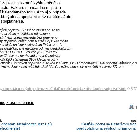
ť zaplatiť alikvotnú výšku ročného
účtu. Faktúru štandardne majitelia
 kalendárneho roku. A to aj v prípade
 ktorých sa spoplatní stav na účte až do
 spoplatnenia.
nných papierov SR môže emisiu zrušiť na
enta alebo na základe relevantne
tí (napr. zánik emitenta bez právneho
ny depozitár môže emisiu zrušiť aj z vlastného
spoločnosti Investičný fond Psips, a.s. "v
" sú identifikované medzinárodným identifikátorom
 SK1110000280. ISIN kód je 12-miestny
entifikáciu cenných papierov a finančných
podľa ISO štandardu 6166 Medzinárodný
entifikáciu cenných papierov. ISIN kód v súlade s ISO štandardom 6166 prideľujú národné čís
m na Slovensku prideľuje ISIN kód Centrálny depozitár cenných papierov SR, a.s.
ny depozitár cenných papierov zruší ďalšiu veľkú emisiu z čias kupónovej privatizácie
© SITA
ips
zrušenie emisie
ok
nas
e obchod? Neváhajte! Teraz sú
Kaliňák podal na Remišovú tre
ýhodnejšie!
predvolali ju na výsluch priamo 