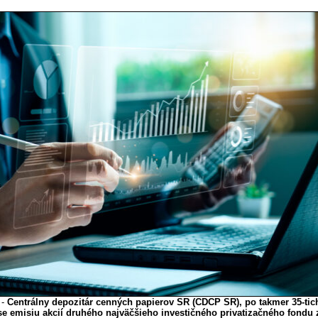
 -
Centrálny depozitár cenných papierov SR (CDCP SR), po takmer 35-tic
se emisiu akcií druhého najväčšieho investičného privatizačného fondu 