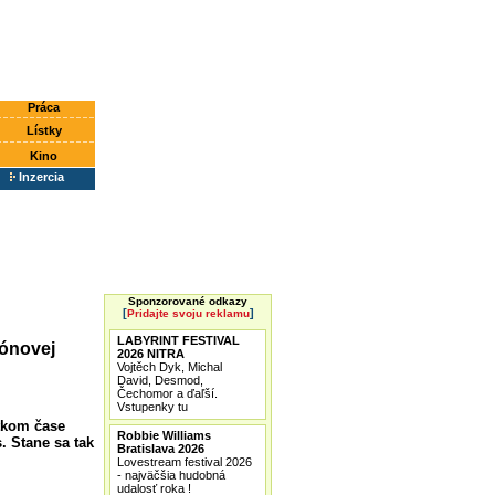
Práca
Lístky
Kino
Inzercia
Sponzorované odkazy
[
]
Pridajte svoju reklamu
LABYRINT FESTIVAL
pónovej
2026 NITRA
Vojtěch Dyk, Michal
David, Desmod,
Čechomor a ďaľší.
Vstupenky tu
átkom čase
Robbie Williams
. Stane sa tak
Bratislava 2026
Lovestream festival 2026
- najväčšia hudobná
udalosť roka !