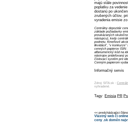
majú stále povinnos
poplatku za vedenie 
dostanú po ukončení
zrušených účtov, pri
vyradenia emisie zo
Centrálny depozitár ce
základe požiadavky emit
preukázaných skutočnos
nástupcu), kedy centrál
podnetu. Kmeňové akcie 
likvidácii", "v konkurze
cenných papierov ISIN:
alfanumerický kód na id
nástrojov prideľovaný 
číslovací systém pre id
Cenným papierom vydaný
Informačný servis
Zdroj: SITA.sk -
Centrál
vyhradené.
Tagy:
Emisia
PR
Ps
<< predchádzajúci člán
Vlastný web či onlin
ceny .sk domén najv