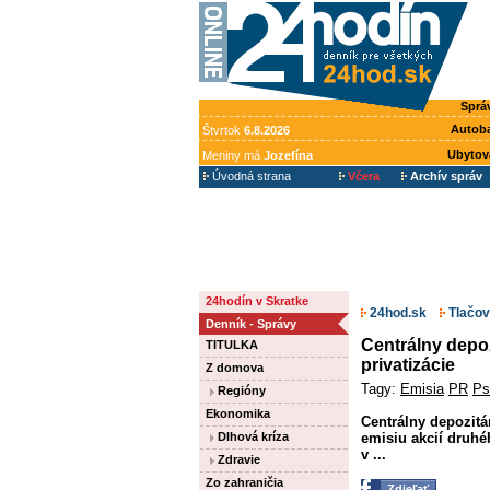
Sprá
Autob
Štvrtok
6.8.2026
Ubytov
Meniny má
Jozefína
Úvodná strana
Včera
Archív správ
24hodín v Skratke
24hod.sk
Tlačov
Denník - Správy
Centrálny depoz
TITULKA
privatizácie
Z domova
Tagy:
Emisia
PR
Ps
Regióny
Ekonomika
Centrálny depozitá
emisiu akcií druhé
Dlhová kríza
v ...
Zdravie
Zo zahraničia
Zdieľať