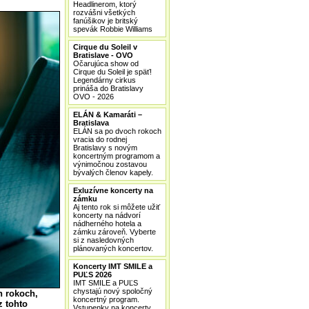
Headlinerom, ktorý
rozvášni všetkých
fanúšikov je britský
spevák Robbie Williams
Cirque du Soleil v
Bratislave - OVO
Očarujúca show od
Cirque du Soleil je späť!
Legendárny cirkus
prináša do Bratislavy
OVO - 2026
ELÁN & Kamaráti –
Bratislava
ELÁN sa po dvoch rokoch
vracia do rodnej
Bratislavy s novým
koncertným programom a
výnimočnou zostavou
bývalých členov kapely.
Exluzívne koncerty na
zámku
Aj tento rok si môžete užiť
koncerty na nádvorí
nádherného hotela a
zámku zároveň. Vyberte
si z nasledovných
plánovaných koncertov.
Koncerty IMT SMILE a
PUĽS 2026
IMT SMILE a PUĽS
chystajú nový spoločný
h rokoch,
koncertný program.
z tohto
Vstupenky na koncerty