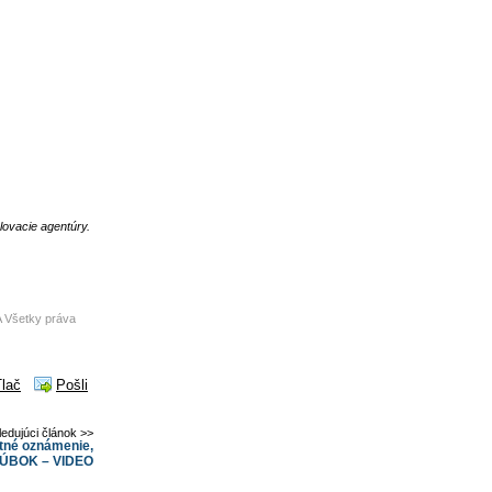
lovacie agentúry.
 Všetky práva
Tlač
Pošli
ledujúci článok >>
stné oznámenie,
na ÚBOK – VIDEO