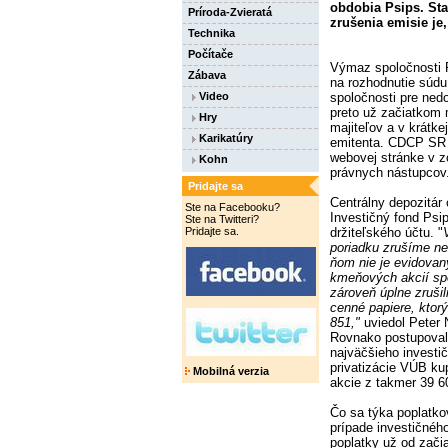
obdobia Psips. St
Príroda-Zvieratá
zrušenia emisie je
Technika
Počítače
Výmaz spoločnosti 
Zábava
na rozhodnutie súdu
spoločnosti pre ned
Video
preto už začiatkom 
Hry
majiteľov a v krátkej
Karikatúry
emitenta. CDCP SR zv
webovej stránke v 
Kohn
právnych nástupcov
Pridajte sa
Centrálny depozitár
Ste na Facebooku?
Investičný fond Psi
Ste na Twitteri?
držiteľského účtu. "
Pridajte sa.
poriadku zrušíme ne
ňom nie je evidovan
kmeňových akcií spo
zároveň úplne zrušil
cenné papiere, ktorý
851,"
uviedol Peter 
Rovnako postupoval 
najväčšieho investi
privatizácie VÚB ku
Mobilná verzia
akcie z takmer 39 6
Čo sa týka poplatkov
prípade investičnéh
poplatky už od začia