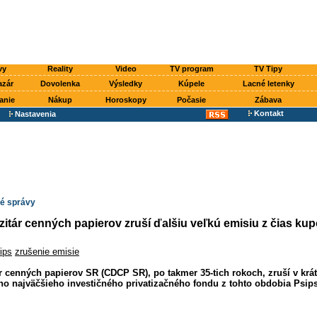
vy
Reality
Video
TV program
TV Tipy
azár
Dovolenka
Výsledky
Kúpele
Lacné letenky
anie
Nákup
Horoskopy
Počasie
Zábava
Kontakt
Nastavenia
é správy
itár cenných papierov zruší ďalšiu veľkú emisiu z čias ku
ips
zrušenie emisie
r cenných papierov SR (CDCP SR), po takmer 35-tich rokoch, zruší v kr
ho najväčšieho investičného privatizačného fondu z tohto obdobia Psips