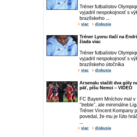
Tréner futbalistov Olympi
vyjadril nespokojnosť s v
brazílskeho ...
viac
diskusia
Tréner Lyonu tlačí na Endri
žiada viac
Tréner futbalistov Olympi
vyjadril nespokojnosť s v
brazílskeho útočníka
viac
diskusia
Arsenalu stačili dva góly n
päť, píšu Nemci – VIDEO
FC Bayern Mníchov mal v t
"treble", ale minimálne Li
Tréner Vincent Kompany p
povedal, že mu je ľúto hráč
...
viac
diskusia