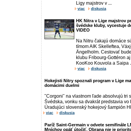
Ligy majstrov v ...
viac
diskusia
HK Nitra v Lige majstrov p
švédske kluby, vycestuje d
VIDEO
Na Nitru čakajú domáce s
tímom AIK Skelleftea, Väx
Ängelholm. Cestovať bude
klubu Fribourg-Gottéron aj
KooKoo Kouvola a Saipa .
viac
diskusia
Hokejisti Nitry spoznali program v Lige m
domácimi duelmi
"Corgoni" na vlastnom ľade absolvujú tri s
Švédska, vonku sa dvakrát predstavia vo F
Úradujúci slovenský hokejový šampión HK 
viac
diskusia
Paríž Saint-Germain v odvete semifinále 
Mníchov opäť útočiť. Obrana nie je priorit