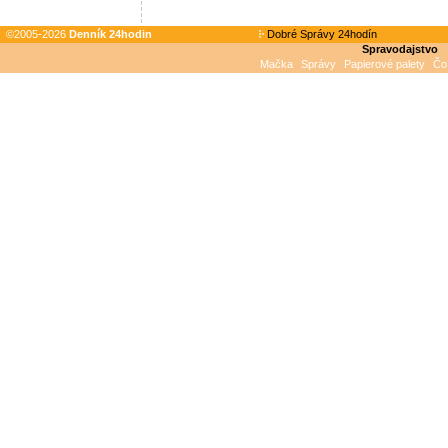
©2005-2026
Denník 24hodin
Dobré Správy 24hodín
Spravodajstvo
Mačka
Správy
Papierové palety
Čo 