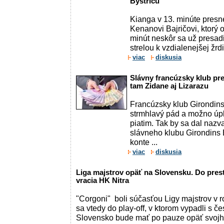
Bystricu
Kianga v 13. minúte presn
Kenanovi Bajričovi, ktorý o
minút neskôr sa už presad
strelou k vzdialenejšej žrdi
viac
diskusia
Slávny francúzsky klub prera
tam Zidane aj Lizarazu
Francúzsky klub Girondin
strmhlavý pád a možno úpl
piatim. Tak by sa dal naz
slávneho klubu Girondins 
konte ...
viac
diskusia
Liga majstrov opäť na Slovensku. Do prest
vracia HK Nitra
"Corgoni" boli súčasťou Ligy majstrov v r
sa vtedy do play-off, v ktorom vypadli s č
Slovensko bude mať po pauze opäť svojh