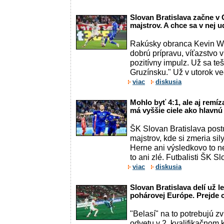
Slovan Bratislava začne v 
majstrov. A chce sa v nej u
Rakúsky obranca Kevin W
dobrú prípravu, víťazstvo v
pozitívny impulz. Už sa teš
Gruzínsku." Už v utorok več
viac
diskusia
Mohlo byť 4:1, ale aj remíz
má vyššie ciele ako hlavn
ŠK Slovan Bratislava postú
majstrov, kde si zmeria sil
Herne ani výsledkovo to n
to ani zlé. Futbalisti ŠK Sl
viac
diskusia
Slovan Bratislava delí už l
pohárovej Európe. Prejde 
"Belasí" na to potrebujú z
odvetu v 2. kvalifikačnom 