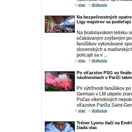
viac
diskusia
Na bezpečnostných opatreni
Ligy majstrov sa podieľajú 
Na bratislavskom letisku sú
očakávaným zvýšeným po
fanúšikov vykonávané spo
slovenských a maďarských 
policajti sa v ...
viac
diskusia
Po víťazstve PSG vo finále
násilnostiach v Paríži tak
Pri výtržnosti fanúšikov po
Germain v LM utrpelo zrane
Počas víkendových nepok
víťazstve Paríža Saint-Germ
viac
diskusia
Tréner Lyonu tlačí na Endri
žiada viac