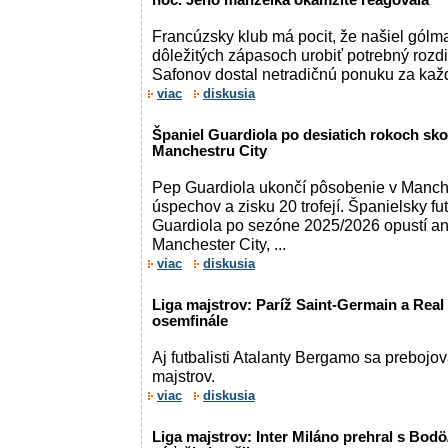
noc. Jeho manželka okamžite reagovala
Francúzsky klub má pocit, že našiel gólm
dôležitých zápasoch urobiť potrebný rozdi
Safonov dostal netradičnú ponuku za každý
viac
diskusia
Španiel Guardiola po desiatich rokoch sko
Manchestru City
Pep Guardiola ukončí pôsobenie v Manche
úspechov a zisku 20 trofejí. Španielsky f
Guardiola po sezóne 2025/2026 opustí an
Manchester City, ...
viac
diskusia
Liga majstrov: Paríž Saint-Germain a Real
osemfinále
Aj futbalisti Atalanty Bergamo sa prebojov
majstrov.
viac
diskusia
Liga majstrov: Inter Miláno prehral s Bodö/