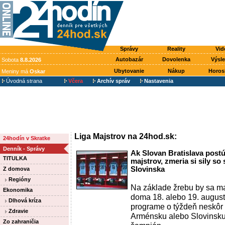
Správy
Reality
Vid
Autobazár
Dovolenka
Výsl
Sobota
8.8.2026
Ubytovanie
Nákup
Horos
Meniny má
Oskar
Úvodná strana
Včera
Archív správ
Nastavenia
Liga Majstrov na 24hod.sk:
24hodín v Skratke
Denník - Správy
Ak Slovan Bratislava postú
TITULKA
majstrov, zmeria si sily s
Slovinska
Z domova
Regióny
Na základe žrebu by sa ma
Ekonomika
doma 18. alebo 19. august
Dlhová kríza
programe o týždeň neskôr 
Zdravie
Arménsku alebo Slovinsku.
Zo zahraničia