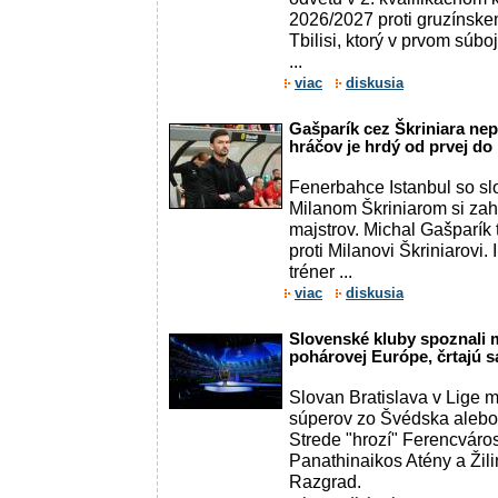
2026/2027 proti gruzínske
Tbilisi, ktorý v prvom súbo
...
viac
diskusia
Gašparík cez Škriniara nepo
hráčov je hrdý od prvej do
Fenerbahce Istanbul so s
Milanom Škriniarom si zahr
majstrov. Michal Gašparík 
proti Milanovi Škriniarovi.
tréner ...
viac
diskusia
Slovenské kluby spoznali
pohárovej Európe, črtajú s
Slovan Bratislava v Lige 
súperov zo Švédska alebo 
Strede "hrozí" Ferencváro
Panathinaikos Atény a Žil
Razgrad.