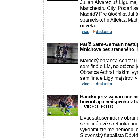
Julian Álvarez už Ligu maj
Manchestru City. Podarí sa 
Madrid? Pre útočníka Juli
španielskeho Atlética Mad
odveta ...
viac
diskusia
Paríž Saint-Germain nastúp
Mníchove bez zraneného 
Marocký obranca Achraf H
semifinále LM, no otázne j
Obranca Achraf Hakimi vy
semifinále Ligy majstrov, v
viac
diskusia
Hancko prežíva náročné me
hovoril aj o neúspechu v 
– VIDEO, FOTO
Dvadsaťosemročný obranc
semifinálové stretnutia pro
výkonmi zrejme nemohol b
Slovenský futbalista Dávid