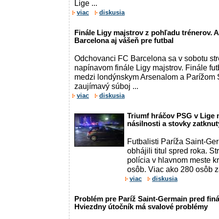
Lige ...
viac
diskusia
Finále Ligy majstrov z pohľadu trénerov. 
Barcelona aj vášeň pre futbal
Odchovanci FC Barcelona sa v sobotu str
napínavom finále Ligy majstrov. Finále fut
medzi londýnskym Arsenalom a Parížom S
zaujímavý súboj ...
viac
diskusia
Triumf hráčov PSG v Lige m
násilnosti a stovky zatkn
Futbalisti Paríža Saint-Ge
obhájili titul spred roka. 
polícia v hlavnom meste k
osôb. Viac ako 280 osôb za
viac
diskusia
Problém pre Paríž Saint-Germain pred finá
Hviezdny útočník má svalové problémy