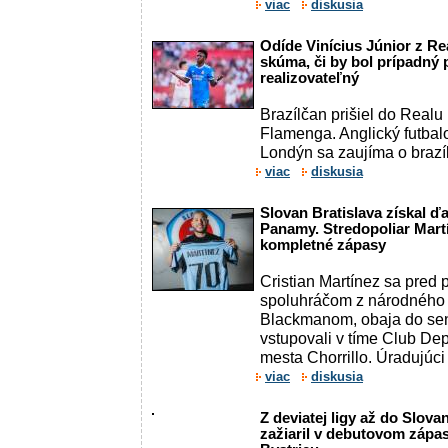
viac
diskusia
Odíde Vinícius Júnior z R
skúma, či by bol prípadný 
realizovateľný
Brazílčan prišiel do Realu
Flamenga. Anglický futba
Londýn sa zaujíma o brazíl
viac
diskusia
Slovan Bratislava získal ď
Panamy. Stredopoliar Martí
kompletné zápasy
Cristian Martínez sa pred 
spoluhráčom z národného
Blackmanom, obaja do sen
vstupovali v tíme Club Dep
mesta Chorrillo. Úradujúci .
viac
diskusia
Z deviatej ligy až do Slov
zažiaril v debutovom zápa