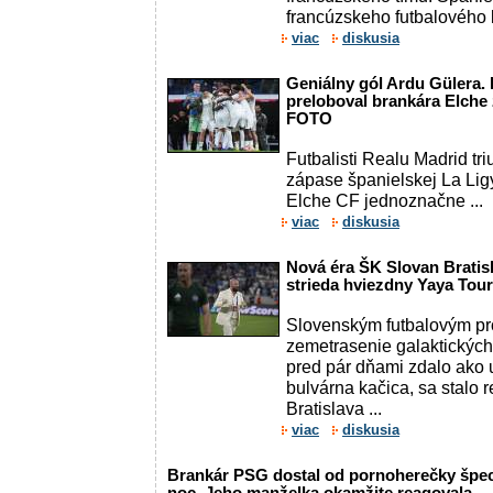
francúzskeho futbalového k
viac
diskusia
Geniálny gól Ardu Gülera.
preloboval brankára Elche
FOTO
Futbalisti Realu Madrid tr
zápase španielskej La Li
Elche CF jednoznačne ...
viac
diskusia
Nová éra ŠK Slovan Bratis
strieda hviezdny Yaya Tou
Slovenským futbalovým pro
zemetrasenie galaktických
pred pár dňami zdalo ako u
bulvárna kačica, sa stalo 
Bratislava ...
viac
diskusia
Brankár PSG dostal od pornoherečky špec