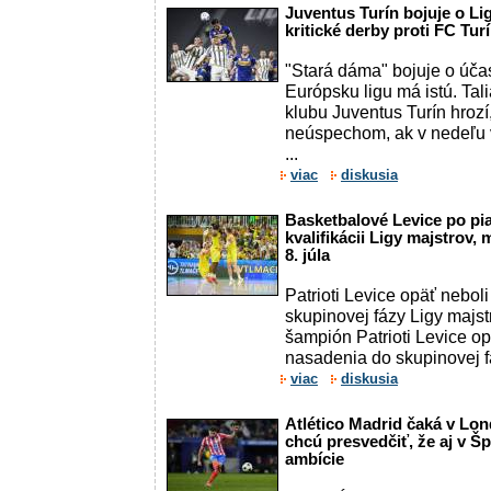
Juventus Turín bojuje o Li
kritické derby proti FC Tur
"Stará dáma" bojuje o účas
Európsku ligu má istú. Ta
klubu Juventus Turín hrozí
neúspechom, ak v nedeľu 
...
viac
diskusia
Basketbalové Levice po pia
kvalifikácii Ligy majstrov
8. júla
Patrioti Levice opäť nebol
skupinovej fázy Ligy majst
šampión Patrioti Levice op
nasadenia do skupinovej fá
viac
diskusia
Atlético Madrid čaká v Lon
chcú presvedčiť, že aj v Š
ambície