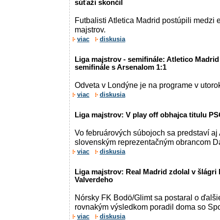
súťaži skončil
Futbalisti Atletica Madrid postúpili medzi 
majstrov.
viac
diskusia
Liga majstrov - semifinále: Atletico Madri
semifinále s Arsenalom 1:1
Odveta v Londýne je na programe v utorok
viac
diskusia
Liga majstrov: V play off obhajca titulu P
Vo februárových súbojoch sa predstaví aj A
slovenským reprezentačným obrancom 
viac
diskusia
Liga majstrov: Real Madrid zdolal v šlágri 
Valverdeho
Nórsky FK Bodö/Glimt sa postaral o ďalši
rovnakým výsledkom poradil doma so Spo
viac
diskusia