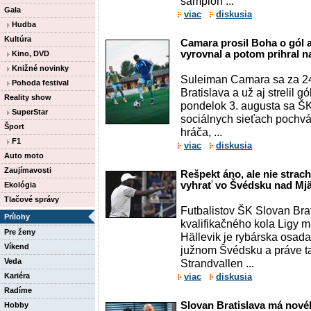
šampión ...
Gala
viac
diskusia
Hudba
Kultúra
Camara prosil Boha o gól a
vyrovnal a potom prihral n
Kino, DVD
Knižné novinky
Suleiman Camara sa za 24
Pohoda festival
Bratislava a už aj strelil g
Reality show
pondelok 3. augusta sa ŠK
SuperStar
sociálnych sieťach pochvá
Šport
hráča, ...
F1
viac
diskusia
Auto moto
Zaujímavosti
Rešpekt áno, ale nie strac
vyhrať vo Švédsku nad Mjä
Ekológia
Tlačové správy
Futbalistov ŠK Slovan Bra
Prílohy
kvalifikačného kola Ligy m
Pre ženy
Hällevik je rybárska osad
Víkend
južnom Švédsku a práve t
Veda
Strandvallen ...
Kariéra
viac
diskusia
Radíme
Slovan Bratislava má nové
Hobby