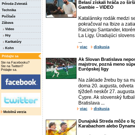
Belasí získali hráča zo šir
Príroda-Zvieratá
Gambie – VIDEO
Technika
Počítače
Katalánsky rodák medzi se
Zábava
pokračoval na Ibize a zati
Racingu Santander, ktoré
Video
La Ligy. Úradujúci sloven
Hry
...
Karikatúry
viac
diskusia
Kohn
Pridajte sa
Ak Slovan Bratislava nepos
Ste na Facebooku?
majstrov, pozná meno súper
Ste na Twitteri?
Európskej ligy
Pridajte sa.
Na základe žrebu by sa ma
doma 20. augusta, odveta
týždeň neskôr 27. august
Cypre. Ak slovenský futb
Bratislava ...
viac
diskusia
Mobilná verzia
Dunajská Streda môže o li
Karabachom alebo Dynamo