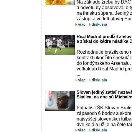
Na základe žrebu by DAC 
a odvetu by absolvoval o 
na ihrisku súpera. Jediný 
zástupca vo futbalovej Euró
viac
diskusia
Real Madrid predĺžil zmlu
a získal do kádra mladíka
Rozhodnutie brazílskeho r
kontrakt ukončilo špekulá
do londýnskeho Arsenalu. 
veľkoklub Real Madrid pred
...
viac
diskusia
Slovan jediný zatiaľ nezav
Skalica, na dne sú Michalo
Futbalisti ŠK Slovan Brat
zápasoch 6 bodov a skóre 
najvyššej slovenskej futba
dve kolá a už je na čele tab
viac
diskusia