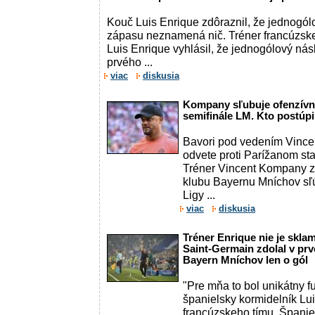
Kouč Luis Enrique zdôraznil, že jednogól
zápasu neznamená nič. Tréner francúzsk
Luis Enrique vyhlásil, že jednogólový ná
prvého ...
viac
diskusia
Kompany sľubuje ofenzívnu
semifinále LM. Kto postúp
Bavori pod vedením Vinc
odvete proti Parížanom stav
Tréner Vincent Kompany 
klubu Bayernu Mníchov sľúb
Ligy ...
viac
diskusia
Tréner Enrique nie je sklam
Saint-Germain zdolal v pr
Bayern Mníchov len o gól
"Pre mňa to bol unikátny f
španielsky kormidelník Lui
francúzskeho tímu. Španiel