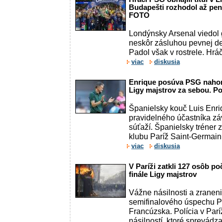
Budapešti rozhodol až pen
FOTO
Londýnsky Arsenal viedol
neskôr zásluhou pevnej de
Padol však v rostrele. Hrá
viac
diskusia
Enrique posúva PSG nahor,
Ligy majstrov za sebou. P
Španielsky kouč Luis Enr
pravidelného účastníka zá
súťaží. Španielsky tréner 
klubu Paríž Saint-Germain 
viac
diskusia
V Paríži zatkli 127 osôb 
finále Ligy majstrov
Vážne násilnosti a zranen
semifinalového úspechu 
Francúzska. Polícia v Parí
násilností, ktoré sprevádza