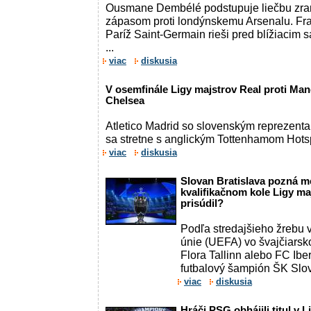
Ousmane Dembélé podstupuje liečbu zran
zápasom proti londýnskemu Arsenalu. Fra
Paríž Saint-Germain rieši pred blížiacim sa
...
viac
diskusia
V osemfinále Ligy majstrov Real proti Ma
Chelsea
Atletico Madrid so slovenským repreze
sa stretne s anglickým Tottenhamom Hots
viac
diskusia
Slovan Bratislava pozná 
kvalifikačnom kole Ligy m
prisúdil?
Podľa stredajšieho žrebu v
únie (UEFA) vo švajčiars
Flora Tallinn alebo FC Ibe
futbalový šampión ŠK Slovan
viac
diskusia
Hráči PSG obhájili titul v L