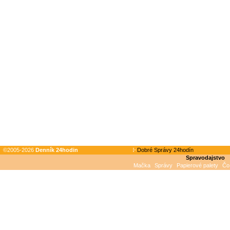
©2005-2026
Denník 24hodin
Dobré Správy 24hodín
Spravodajstvo
Mačka
Správy
Papierové palety
Čo 