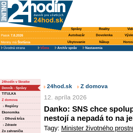
Správy
Reality
Vid
Autobazár
Dovolenka
Výsl
Piatok
7.8.2026
Ubytovanie
Nákup
Horos
Meniny má
Štefánia
Úvodná strana
Včera
Archív správ
Nastavenia
24hodín v Skratke
24hod.sk
Z domova
Denník - Správy
TITULKA
12. apríla 2026
Z domova
Regióny
Danko: SNS chce spolup
Ekonomika
nestojí a nepadá to na j
Dlhová kríza
Zdravie
Tagy:
Minister životného prost
Zo zahraničia