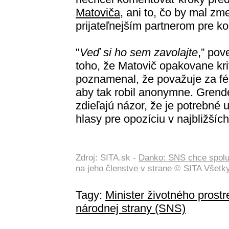
Matoviča
, ani to, čo by mal zme
prijateľnejším partnerom pre ko
"
Veď si ho sem zavolajte
,” pov
toho, že Matovič opakovane kri
poznamenal, že považuje za fér
aby tak robil anonymne. Grende
zdieľajú názor, že je potrebné 
hlasy pre opozíciu v najbližší
Zdroj: SITA.sk -
Danko: SNS chce spolup
na jeho členstve v strane
© SITA Všetky
Tagy:
Minister životného prost
národnej strany (SNS)