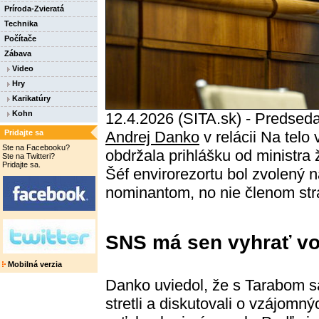
Príroda-Zvieratá
Technika
Počítače
Zábava
Video
Hry
Karikatúry
Kohn
12.4.2026 (SITA.sk) - Predsed
Pridajte sa
Andrej Danko
v relácii Na telo 
Ste na Facebooku?
obdržala prihlášku od ministra
Ste na Twitteri?
Pridajte sa.
Šéf envirorezortu bol zvolený 
nominantom, no nie členom str
SNS má sen vyhrať v
Mobilná verzia
Danko uviedol, že s Tarabom s
stretli a diskutovali o vzájomný