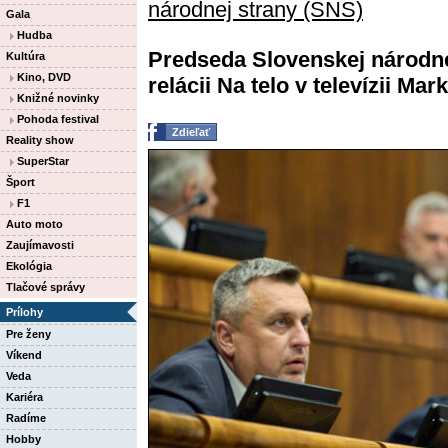
národnej strany (SNS)
Gala
Hudba
Predseda Slovenskej národne
Kultúra
Kino, DVD
relácii Na telo v televízii Mark
Knižné novinky
Pohoda festival
Zdieľať
Reality show
SuperStar
Šport
F1
Auto moto
Zaujímavosti
Ekológia
Tlačové správy
Prílohy
Pre ženy
Víkend
Veda
Kariéra
Radíme
Hobby