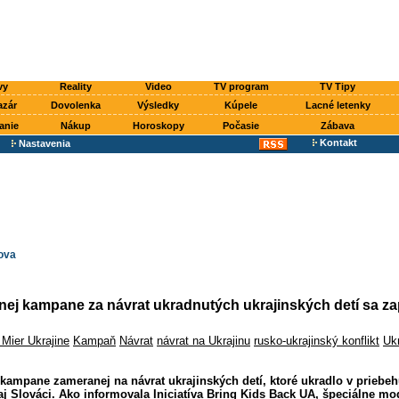
vy
Reality
Video
TV program
TV Tipy
azár
Dovolenka
Výsledky
Kúpele
Lacné letenky
anie
Nákup
Horoskopy
Počasie
Zábava
Kontakt
Nastavenia
ova
j kampane za návrat ukradnutých ukrajinských detí sa zapo
a Mier Ukrajine
Kampaň
Návrat
návrat na Ukrajinu
rusko-ukrajinský konflikt
Uk
ampane zameranej na návrat ukrajinských detí, ktoré ukradlo v priebeh
 aj Slováci. Ako informovala Iniciatíva Bring Kids Back UA, špeciálne mo