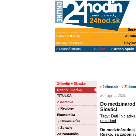
Sprá
Autob
Sobota
8.8.2026
Ubytov
Meniny má
Oskar
Úvodná strana
Včera
Archív správ
24hodín v Skratke
24hod.sk
Z dom
Denník - Správy
20. apríla 2025
TITULKA
Z domova
Do medzinárodne
Regióny
Slováci
Ekonomika
Tagy:
Deti
Iniciatív
prezident
Dlhová kríza
Zdravie
Do medzinárodnej k
Zo zahraničia
Rusko, sa zapojili