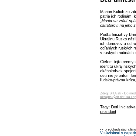
Marian Kulich zo zdr
patria ich rodinám,
„
Musia sa vrátiť sp
diktátorovi na jeho 
Podľa Iniciatívy Br
Ukrajinu Rusko násil
ich domovov a od ro
odľahlých ruských r
v ruských rodinách a
Cieľom tejto premys
identitu ukrajinských
akéhokoľvek spojen
detí nie je pritom l
ľudsko-právna kríza,
Zdroj: SITA.sk -
Do medz
ukrajinských detí sa zapo
Tagy:
Deti
Iniciatív
prezident
<< predchádzajúci člán
V súvislosti s napad