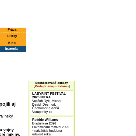
Práca
Lístky
Kino
Inzercia
Sponzorované odkazy
[
]
Pridajte svoju reklamu
LABYRINT FESTIVAL
2026 NITRA
Vojtěch Dyk, Michal
jili aj
David, Desmod,
Čechomor a ďaľší.
Vstupenky tu
rajinský
Robbie Williams
Bratislava 2026
Lovestream festival 2026
u vojny
- najväčšia hudobná
dré mikiny,
udalosť roka !