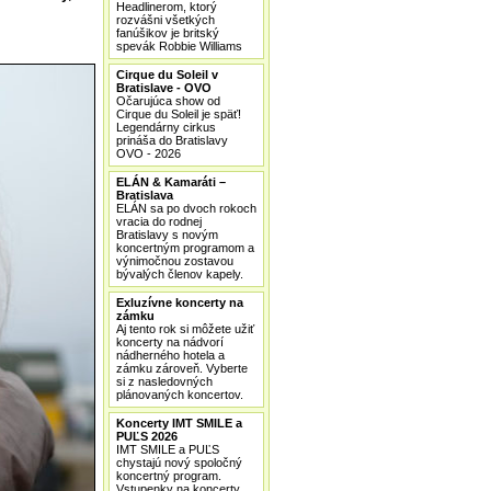
Headlinerom, ktorý
rozvášni všetkých
fanúšikov je britský
spevák Robbie Williams
Cirque du Soleil v
Bratislave - OVO
Očarujúca show od
Cirque du Soleil je späť!
Legendárny cirkus
prináša do Bratislavy
OVO - 2026
ELÁN & Kamaráti –
Bratislava
ELÁN sa po dvoch rokoch
vracia do rodnej
Bratislavy s novým
koncertným programom a
výnimočnou zostavou
bývalých členov kapely.
Exluzívne koncerty na
zámku
Aj tento rok si môžete užiť
koncerty na nádvorí
nádherného hotela a
zámku zároveň. Vyberte
si z nasledovných
plánovaných koncertov.
Koncerty IMT SMILE a
PUĽS 2026
IMT SMILE a PUĽS
chystajú nový spoločný
koncertný program.
Vstupenky na koncerty