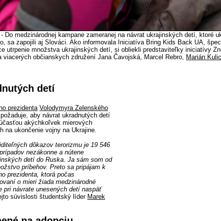
 - Do medzinárodnej kampane zameranej na návrat ukrajinských detí, ktoré uk
, sa zapojili aj Slováci. Ako informovala Iniciatíva Bring Kids Back UA, špe
e utrpenie množstva ukrajinských detí, si obliekli predstaviteľky iniciatívy 
a viacerých občianskych združení Jana Čavojská, Marcel Rebro,
Marián Kuli
dnutých detí
ho prezidenta
Volodymyra Zelenského
požaduje, aby návrat ukradnutých detí
 súčasťou akýchkoľvek mierových
 na ukončenie vojny na Ukrajine.
iditeľných dôkazov terorizmu je 19 546
rípadov nezákonne a nútene
jinských detí do Ruska. Ja sám som od
nožstvo príbehov. Preto sa pripájam k
ého prezidenta, ktorá počas
ovaní o mieri žiada medzinárodné
e pri návrate unesených detí naspäť
jto súvislosti študentský líder
Marek
nené na adopciu