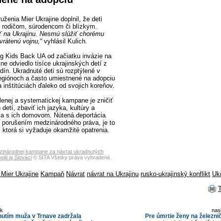
uženia Mier Ukrajine doplnil, že deti
 k rodičom, súrodencom či blízkym.
äť na Ukrajinu. Nesmú slúžiť chorému
zvrátenú vojnu,“
vyhlásil Kulich.
ing Kids Back UA od začiatku invázie na
ne odviedlo tisíce ukrajinských detí z
dín. Ukradnuté deti sú rozptýlené v
egiónoch a často umiestnené na adopciu
 inštitúciách ďaleko od svojich koreňov.
lenej a systematickej kampane je zničiť
 detí, zbaviť ich jazyka, kultúry a
ia s ich domovom. Nútená deportácia
en porušením medzinárodného práva, je to
 ktorá si vyžaduje okamžité opatrenia.
inárodnej kampane za návrat ukradnutých
jili aj Slováci
© SITA Všetky práva vyhradené.
a Mier Ukrajine
Kampaň
Návrat
návrat na Ukrajinu
rusko-ukrajinský konflikt
Uk
ok
nas
nutím muža v Trnave zadržala
Pre úmrtie ženy na železnič