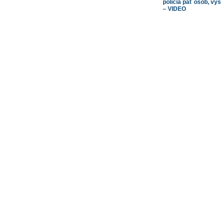
polícia päť osôb, vyš
– VIDEO