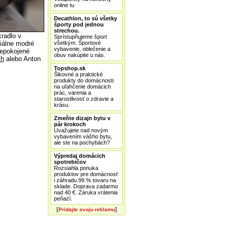
online tu
Decathlon, to sú všetky
športy pod jednou
strechou.
radlo v
Sprístupňujeme šport
všetkým. Športové
ciálne modré
vybavenie, oblečenie a
Znepokojené
obuv nakúpite u nás.
ch
alebo Anton
Topshop.sk
Šikovné a praktické
produkty do domácnosti
na uľahčenie domácich
prác, varenia a
starostlivosť o zdravie a
krásu.
Zmeňte dizajn bytu v
pár krokoch
Uvažujete nad novým
vybavením vášho bytu,
ale ste na pochybách?
Výpredaj domácich
spotrebičov
Rozsiahla ponuka
produktov pre domácnosť
i záhradu.99 % tovaru na
sklade. Doprava zadarmo
nad 40 €. Záruka vrátenia
peňazí.
[
]
Pridajte svoju reklamu