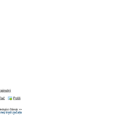
rajinský
Tlač
Pošli
ledujúci článok >>
nej trati začala