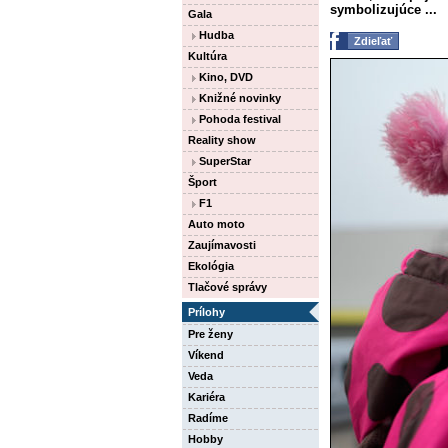
symbolizujúce ...
Gala
Hudba
Zdieľať
Kultúra
Kino, DVD
Knižné novinky
Pohoda festival
Reality show
SuperStar
Šport
F1
Auto moto
Zaujímavosti
Ekológia
Tlačové správy
Prílohy
Pre ženy
Víkend
Veda
Kariéra
Radíme
Hobby