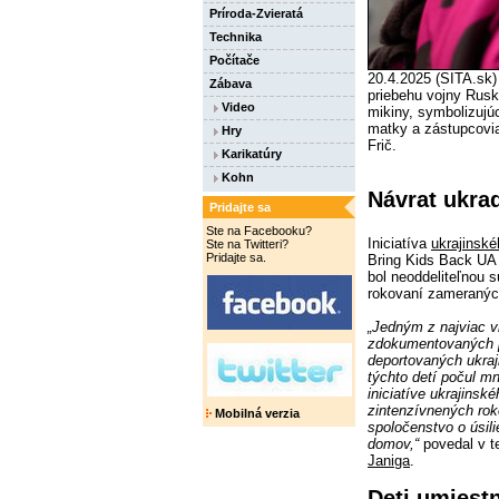
Príroda-Zvieratá
Technika
Počítače
20.4.2025 (SITA.sk)
Zábava
priebehu vojny Rusko
Video
mikiny, symbolizujúc
matky a zástupcovi
Hry
Frič.
Karikatúry
Kohn
Návrat ukra
Pridajte sa
Ste na Facebooku?
Iniciatíva
ukrajinské
Ste na Twitteri?
Pridajte sa.
Bring Kids Back UA 
bol neoddeliteľnou
rokovaní zameraných
„Jedným z najviac v
zdokumentovaných p
deportovaných ukra
týchto detí počul m
iniciatíve ukrajinsk
zintenzívnených rok
Mobilná verzia
spoločenstvo o úsili
domov,“
povedal v te
Janiga
.
Deti umiest